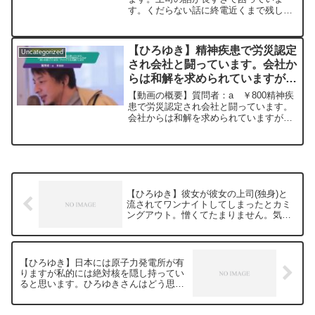
v=GK3quBgoXnQ***************************
す。くだらない話に終電近くまで残しま
20240112
***************ひろゆきさんの動画で、寄
す。話を終わらせるにはどうすれば良い
せられた質問について、一問一答形式に
でしょうか(:_;)元動画：能登半島に最大
してみました。過去にこんな質問してる
同時接続✖️40円の寄付をするよ、その
【ひろゆき】精神疾患で労災認定
かな？と気になったことがあれば、下記
Uncategorized
３。Erdingerを呑みながら。2024/01/12
され会社と闘っています。会社か
のサイトから検索してみてください。
V23
https://hiroyuki-ziten.com/できるだけ、
らは和解を求められていますが裁
https://www.youtube.com/watch?
多くの質問を今後も編集し、アップロー
v=c6MzCMgzBqw***************************
判をした方が良いか迷っていま
【動画の概要】質問者：a ￥800精神疾
ドしていきますので、使いやすいと感じ
***************ひろゆきさんの動画で、寄
す。アドバイスをお願いします。
患で労災認定され会社と闘っています。
て頂けたら、いいね！やチャンネル登録
せられた質問について、一問一答形式に
会社からは和解を求められていますが裁
ー ひろゆき切り抜き
をよろしくお願いします。
してみました。過去にこんな質問してる
判をした方が良いか迷っています。会社
20240111
かな？と気になったことがあれば、下記
はCMをしている大企業です。アドバイス
のサイトから検索してみてください。
をお願いします。元動画：能登半島に最
https://hiroyuki-ziten.com/できるだけ、
大同時接続✖️30...
多くの質問を今後も編集し、アップロー
ドしていきますので、使いやすいと感じ
て頂けたら、いいね！やチャンネル登録
【ひろゆき】彼女が彼女の上司(独身)と
をよろしくお願いします。
流されてワンナイトしてしまったとカミ
ングアウト。憎くてたまりません。気持
ちの整理ができません。ー ひろゆき切
り抜き 20240522
【ひろゆき】日本には原子力発電所が有
りますが私的には絶対核を隠し持ってい
ると思います。ひろゆきさんはどう思い
ますかー ひろゆき切り抜き 20240522