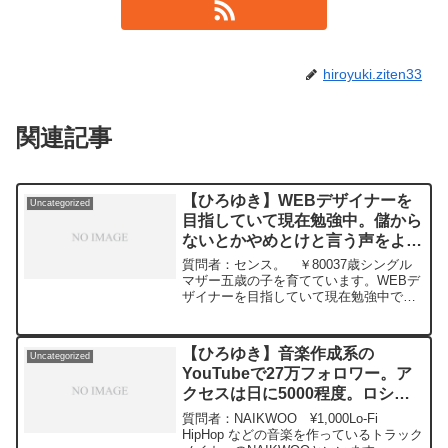
hiroyuki.ziten33
関連記事
【ひろゆき】WEBデザイナーを
Uncategorized
目指していて現在勉強中。儲から
ないとかやめとけと言う声をよく
聞くのですがどう思いますか？
質問者：センス。 ￥80037歳シングル
ー ひろゆき切り抜き
マザー五歳の子を育てています。WEBデ
ザイナーを目指していて現在勉強中で
20240509
す。WEBデザインは儲からないとかやめ
とけと言う声をよく聞くのですがどう思
いますか？やめとけと言う理由があれば
【ひろゆき】音楽作成系の
Uncategorized
なるべく詳しく教え...
YouTubeで27万フォロワー。ア
クセスは日に5000程度。ロシ
ア・ウクライナ戦争でロシアから
質問者：NAIKWOO ¥1,000Lo-Fi
のアクセスがゼロに。改善方法
HipHop などの音楽を作っているトラック