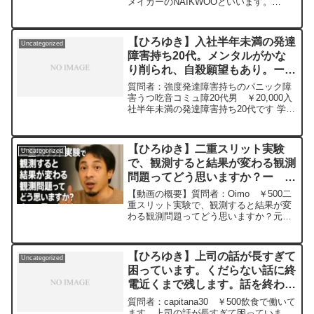
メイカーのNAIKWOOといいます。
は？ー ひろゆき切り抜き
YouTubeで27万フォロワーがいますが、
20240310
ロシア・ウクライナ戦争でロシアからの
アクセスがゼロに。現在、全世界からの
【ひろゆき】入社半年未満の発達
Uncategorized
アクセスは日に5000程度、ライブ配信時
障害持ち20代。メンタルがかな
は200程度です。主にロシアで人気だっ
り削られ、自殺願望もあり。ー
たため、影響大です。この状況を克服
し、リーチを改善する効果的な方法は何
ひろゆき切り抜き
質問者：強度発達障害持ちのパニック障
かありますか?元動画：パートタイム、フ
20240228131
害うつ吃音コミュ障20代男 ￥20,000入
ルタイム、エクストラタイム。Nina
社半年未満の発達障害持ち20代です 学生
Blancaを呑みながら 2024/03/10
向け衣類の倉庫作業で働いているもので
D21
す。 3月2日は倉庫部も出荷を止めて今度
https://www.youtube.com/watch?
は営業部から全くやったことのない採寸
v=wBbQ9cp_Mx8***************************
【ひろゆき】二重スリット実験
Uncategorized
の応援を倉庫部にも依頼されました。 メ
***************ひろゆきさんの動画で、寄
で、観測すると結果が変わる観測
ンバーは営業の1人倉庫部の5～6名で学
せられた質問について、一問一答形式に
問題ってどう思いますか？ー ひ
校に採寸に行き、倉庫部の先輩もやった
してみました。過去にこんな質問してる
ことないようで自分自身もも出きるか不
ろゆき切り抜き 20240111
かな？と気になったことがあれば、下記
【動画の概要】質問者：Oimo ￥500二
安です。制服や靴どの採寸をするのが当
のサイトから検索してみてください。
重スリット実験で、観測すると結果が変
日まで分かりません。 そうでなくても倉
https://hiroyuki-ziten.com/できるだけ、
わる観測問題ってどう思いますか？元動
庫部の出荷の部署も作業しながらパート
多くの質問を今後も編集し、アップロー
画：能登半島に最大同時接続✖️30円の寄
のひとからの質問や事務からの内線で主
ドしていきますので、使いやすいと感じ
付をするよ、その２。ジョージアワイン
語のない指示がいきなり入ったりしてて
て頂けたら、いいね！やチャンネル登録
を呑みながら。2024/01/11
んやわんやでメンタルがかなり削られて
【ひろゆき】上司の話が長すぎて
をよろしくお願いします。
Uncategorized
J22 ...
いて、先日コップを割ってしまいました
困っています。くだらない話に終
自殺願望もあり元動画：ロシアの敗北は
電近くまで残します。話を終わら
無さそうな、、Guillaume Dursusを呑み
せるにはどうすれば良いでしょう
ながら 2024/02/28 W22
質問者：capitana30 ￥500飲食で働いて
https://www.youtube.com/watch?
か(:_;)ー ひろゆき切り抜き
ます。上司の話が長すぎて困っていま