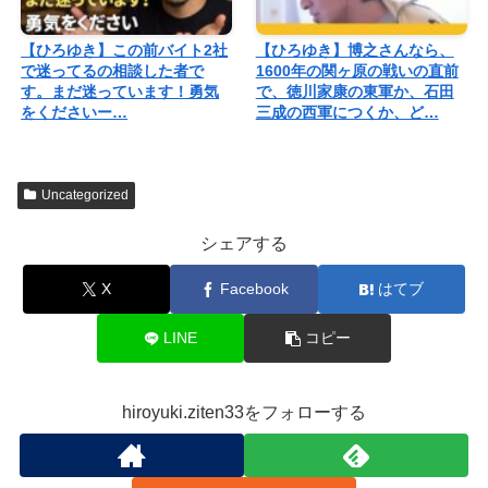
【ひろゆき】この前バイト2社
【ひろゆき】博之さんなら、
で迷ってるの相談した者で
1600年の関ヶ原の戦いの直前
す。まだ迷っています！勇気
で、徳川家康の東軍か、石田
をくださいー…
三成の西軍につくか、ど…
Uncategorized
シェアする
X
Facebook
はてブ
LINE
コピー
hiroyuki.ziten33をフォローする