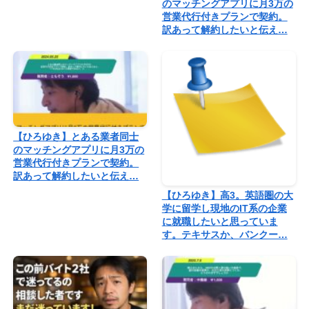
のマッチングアプリに月3万の
営業代行付きプランで契約。
訳あって解約したいと伝え…
【ひろゆき】とある業者同士
のマッチングアプリに月3万の
営業代行付きプランで契約。
訳あって解約したいと伝え…
【ひろゆき】高3。英語圏の大
学に留学し現地のIT系の企業
に就職したいと思っていま
す。テキサスか、バンクー…