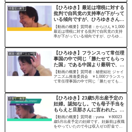
目に合ったことは一度もないようなこと
をABEMAで言っていたような気して、
【ひろゆき】最近は増税に対する
子育て・教育
すげーくだらね...
批判で自民党の支持率が下がって
いる傾向ですが、ひろゆきさんは
増税についてどう考えてますか？
【動画の概要】質問者：からけん￥1,000
ー ひろゆき切り抜き
最近は増税に対する批判で自民党の支持
率が下がっている傾向ですが、ひろゆき
20230728
さんは増税についてどう考えてますか？
私は増税は賛成で国民負担率65%ぐらい
が生かさず殺さずでちょうどよいのかな
【ひろゆき】フランスって常任理
政治・経済・ニュース
と考えているので...
事国の中で同じ「勝たせてもらっ
た国」である中国より最弱で、う
っかり核保有国であることを忘れ
【動画の概要】質問者：秘密結社 ジャイ
てしまいそうなくらい影が薄い。
アニズム推進委員会 ￥1,000フランスっ
て常任理事国の中で同じ「勝たせてもら
ー ひろゆき切り抜き
った国」である中国より最弱で、うっか
20230423
り核保有国であることを忘れてしまいそ
うなくらい影が薄い。元動画：釣りを教
【ひろゆき】23歳5月出産予定の
子育て・教育
えると一生食べら...
妊婦。認知なし。でも母子手当を
もらえと旦那さんに言われた。ひ
ろゆきさんはどう思いますか？
【動画の概要】質問者：yuna ￥80023
ー ひろゆき切り抜き
歳5月出産予定の妊婦です。妊娠前は夜職
をやっていたので今は収入ゼロ貯金でや
20240314
りくりしてます。事実婚なのですが、認