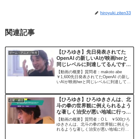
hiroyuki.ziten33
関連記事
【ひろゆき】先日発表されてた
ゲーム・アニメ・映画
OpenAI の新しいAIが映画herと
同じレベルに到達してるんですが
ITエンジニア職の寿命は後何年だ
【動画の概要】質問者：makoto abe
と思いますか？ー ひろゆき切り
￥1,600先日発表されてたOpenAI の新し
いAIが映画herと同じレベルに到達してる
抜き 20240516
んですがITエンジニア職の寿命は後何年
だと思いますか？元動画：日本は出来な
い理由を探す人が出世する。La ...
【ひろゆき】ひろゆきさんは、北
恋愛・婚活
斗の拳の世界観に例えられるよう
な著しく治安が悪い地域に行った
ことはありますか？ ー ひろゆ
【動画の概要】質問者：O L ￥500ひろ
き切り抜き 20231028
ゆきさんは、北斗の拳の世界観に例えら
れるような著しく治安が悪い地域に行っ
たことはありますか？ 海外旅行で危険な