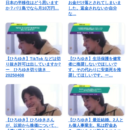
日本の半移住はどう思います
お金だけ落とされてしまいま
か？バリ島でなら月10万円…
した。返金されないか自分
な…
【ひろゆき】TikTok などは切
【ひろゆき】生活保護を健常
り抜き許可は出していますか?
者に推奨しないでほしいで
ー ひろゆき切り抜き
す。その代わりに安楽死を推
20250408
奨してほしいです。ー…
【ひろゆき】ひろゆきさん
【ひろゆき】最近結婚。2人と
が、以前から株価について、
も個人事業主。私は貯金あ