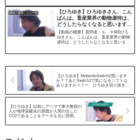
知してもらえない体で母子手当をもらえ
と旦那さんに言われました。ひろゆきさ
【ひろゆき】ひろゆきさん、こん
政治・経済・ニュース
んはどう思いま...
ばんは。畜産業界の動物虐待は、
どうしたらなくなると思います
か。ー ひろゆき切り抜き
【動画の概要】質問者：ル ￥800ひろ
20240516
ゆきさん、こんばんは。畜産業界の動物
虐待は、どうしたらなくなると思います
か。元動画：日本は出来ない理由を探す
人が出世する。La Divineを呑みながら
2024/05/16 J20 ひろゆきさん...
【ひろゆき】NintendoSwitch2買います
か？？あとSwitch2で気になるソフトは
ありますか？？ー ひろゆき切り抜き
20250408
【ひろゆき】以前にアベマで東大教授の
人が地球温暖化の原因が人間の出した
CO2であることをデータを元に照明。こ
れは正しいと思いますか？ー ひろゆき
切り抜き 20250217