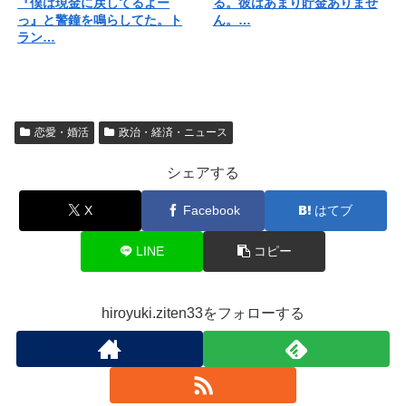
『僕は現金に戻してるよー
る。彼はあまり貯金ありませ
っ』と警鐘を鳴らしてた。ト
ん。…
ラン…
恋愛・婚活
政治・経済・ニュース
シェアする
X
Facebook
はてブ
LINE
コピー
hiroyuki.ziten33をフォローする