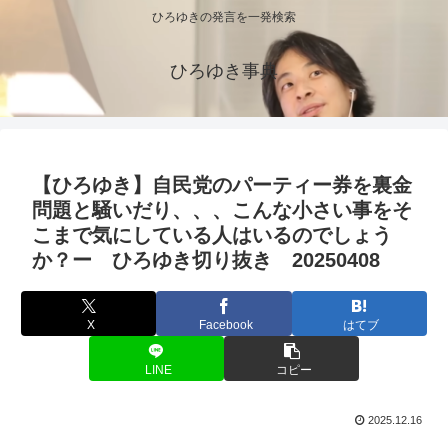
ひろゆきの発言を一発検索
ひろゆき事典
【ひろゆき】自民党のパーティー券を裏金
問題と騒いだり、、、こんな小さい事をそ
こまで気にしている人はいるのでしょう
か？ー ひろゆき切り抜き 20250408
X
Facebook
はてブ
LINE
コピー
2025.12.16