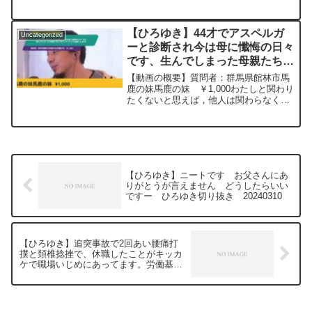
動画：能登半島に最大同時接続✖️30円の
寄付をするよ、その２。ジョージアワイ
ンを呑みながら。2024/01/11
【ひろゆき】44才でアスペルガ
Uncategorized
J22
ーと診断され今は母に懺悔の日々
https://www.youtube.com/watch?
です、生んでしまった母親たちに
v=1_qiOcWAC6A&t=8068s****************
**************************ひろゆきさんの動
何かアドバイスお願いします。
【動画の概要】質問者：群馬県館林市馬
画で、寄せられた質問について、一問一
ー ひろゆき切り抜き
鹿の妹馬鹿の妹 ￥1,000わたしと関わり
答形式にしてみました。過去にこんな質
たくないと思えば，他人は関わらなくて
20240108
問してるかな？と気になったことがあれ
すむけど生んだ母親はこんなこやだとお
ば、下記のサイトから検索してみてくだ
もっても，わたしと一生関わらなきゃな
さい。https://hiroyuki-ziten.com/できる
らないだって生んじゃったんだもん，中
だけ、多くの質問を今後も編集し、アッ
学生の時精神病院で...
プロードしていきますので、使いやすい
と感じて頂けたら、いいね！やチャンネ
ル登録をよろしくお願いします。
【ひろゆき】ニートです お父さんにあ
りがとうが言えません どうしたらいい
ですー ひろゆき切り抜き 20240310
【ひろゆき】追突事故で2回あい腰痛打
撲と頚椎捻挫で、休職したことがキッカ
ケで職場いじめにあってます。労働基に
相談するか、辞めるか迷っていますー
ひろゆき切り抜き 20240310