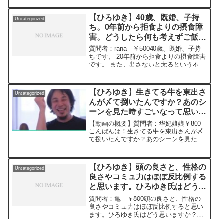
v=4Qas26IBYfk*****************************
ルームツアー動画など流行ってたりしま
*************ひろゆきさんの動画で、寄せ
すか？お部屋探し事情とても気になりま
られた質問について、一問一答形式にし
【ひろゆき】40歳、既婚、子持
Uncategorized
す！元動画：ロシアの敗北は無さそう
てみました。過去にこんな質問してるか
ち。0年前から拒食よりの摂食障
な、、Guillaume Dursusを呑みながら
な？と気になったことがあれば、下記の
害。どうしたら何も考えずご飯を
2024/02/28 W22
サイトから検索してみてください。
https://www.youtube.com/watch?
食べ、出さないと太るという不安
https://hiroyuki-ziten.com/できるだけ、
質問者：rana ￥50040歳、既婚、子持
v=GK3quBgoXnQ***************************
多くの質問を今後も編集し、アップロー
をなくす事が出来るのでしょう
ちです。 20年前から拒食よりの摂食障害
***************ひろゆきさんの動画で、寄
ドしていきますので、使いやすいと感じ
です。 また、出さないと太るという不安
か？ー ひろゆき切り抜き
せられた質問について、一問一答形式に
て頂けたら、いいね！やチャンネル登録
があり、摘便をしていて、しないと出な
20241008
してみました。過去にこんな質問してる
をよろしくお願いします。
い体質になっています。どうしたら何も
かな？と気になったことがあれば、下記
考えずご飯を食べ、出さないと太るとい
のサイトから検索してみてください。
【ひろゆき】生きてる牛を東出さ
Uncategorized
う不安をな...
https://hiroyuki-ziten.com/できるだけ、
んが〆て捌いたんですか？あのシ
多くの質問を今後も編集し、アップロー
ーンを見た時すごいなって思いま
ドしていきますので、使いやすいと感じ
した。ひろゆきさんはあれをやれ
て頂けたら、いいね！やチャンネル登録
【動画の概要】質問者：华妃娘娘￥800
をよろしくお願いします。
って言われたらやれますか？ー
こんばんは！生きてる牛を東出さんが〆
て捌いたんですか？あのシーンを見た時
ひろゆき切り抜き 20230902
すごいなって思いました。食べる為に仕
方ないとはいえ、あれが無理な人が昔は
出家したのかな、とかも思ったのです
【ひろゆき】頭の良さと、性格の
Uncategorized
が、ひろゆきさんはあれを...
良さやコミュ力はほぼ反比例する
と思います。ひろゆき氏はどう思
いますか？ー ひろゆき切り抜
質問者：亀 ￥800頭の良さと、性格の
き 20240111
良さやコミュ力はほぼ反比例すると思い
ます。ひろゆき氏はどう思いますか？元