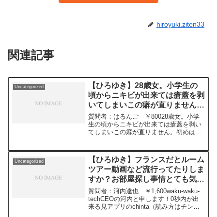
hiroyuki.ziten33
関連記事
【ひろゆき】28歳女。小学生の
Uncategorized
頃からニキビが出来ては瘡蓋を剥
いてしまいこの癖が直りません。
どうすれば直るでしょうか。ー
質問者：はるんご ￥80028歳女。小学
ひろゆき切り抜き 20240314
生の頃からニキビが出来ては瘡蓋を剥い
てしまいこの癖が直りません。初めは顔
だけでしたが背中のニキビの瘡蓋も剥い
てしまい、今では身体中にニキビ跡が出
来ています。肌を綺麗にしたいという思
【ひろゆき】フランスだとルーム
Uncategorized
いはありますが、そう思うほど逆に気に
ツアー動画など流行ってたりしま
なって剥いてしまいます。どうすれば直
すか？お部屋探し事情とても気に
るでしょうか。元動画：知らなくてもク
イズを正解するパターン。CH'TI
なります！ー ひろゆき切り抜
質問者：河内達也 ￥1,600waku-waku-
BLONDEを呑みながら 2024/03/14
き 20240228
techCEOの河内と申します！0秒内が出
J21
来る見アプリのchinta（読み方はチン
https://www.youtube.com/watch?
タ）をりりースしました！フランスだと