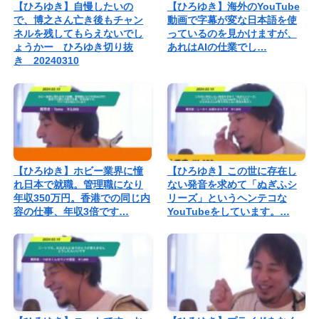
【ひろゆき】自慢したいの
【ひろゆき】海外のYouTube
で、博之さん亡き後もチャン
動画で字幕が変な日本語を使
ネルを残してもらえないでし
っているのを見かけますが、
ょうかー ひろゆき切り抜
あれはAIの仕業でし…
き 20240310
【ひろゆき】ホビー業界に憧
【ひろゆき】この世に存在し
れ日本で就職。管理職になり
ない発音を求めて「ぬぎふシ
年収350万円。香港での同じ内
リーズ」というヘンテコな
容の仕事、年収3倍です…
YouTubeをしています。…