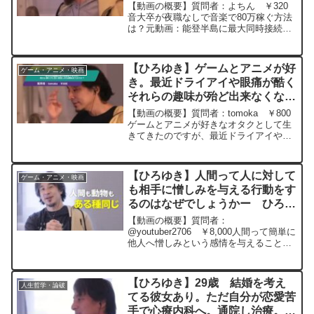
【動画の概要】質問者：よちん ￥320
音大卒が夜職なしで音楽で80万稼ぐ方法
は？元動画：能登半島に最大同時接続
✖️30円の寄付をするよ、その２。ジョー
ジアワインを呑みながら。2024/01/11
J22 ひろゆきさんの動画で、寄
【ひろゆき】ゲームとアニメが好
ゲーム・アニメ・映画
せられ...
き。最近ドライアイや眼痛が酷く
それらの趣味が殆ど出来なくなっ
た。視力に頼らずに長い間楽しめ
【動画の概要】質問者：tomoka ￥800
る趣味ありますか？ー ひろゆき
ゲームとアニメが好きなオタクとして生
きてきたのですが、最近ドライアイや眼
切り抜き 20231105
痛が酷くそれらの趣味が殆ど出来なくな
ってしまいました。視力に頼らずに長い
間楽しめてコスパの良い趣味を色々試し
【ひろゆき】人間って人に対して
ゲーム・アニメ・映画
てみたり探してい...
も相手に憎しみを与える行動をす
るのはなぜでしょうかー ひろゆ
き切り抜き 20260126
【動画の概要】質問者：
@youtuber2706 ￥8,000人間って簡単に
他人へ憎しみという感情を与えることも
やる気や生きる意味を与えることができ
ます。友達や相手をすごい嫌いなわけで
もない、時に知らない人に対しても相手
【ひろゆき】29歳 結婚を考え
人生哲学・論破
に憎しみを与える行動...
てる彼女あり。ただ自分が恋愛苦
手で心療内科へ。通院し治療。も