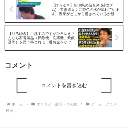
【ひろゆき】新潟県の苗名滝 (砂防ダ
ム)。遊歩道近くに茶色の水が流れていま
す。温泉がどこから湧き出ているか疑問
です。ー ひろゆき切り抜き 20250519
【ひろゆき】引越すのですがひろゆきさ
んなら家電製品（掃除機、洗濯機、炊飯
器等）を買う時どれに一番お金をかけま
すかー ひろゆき切り抜き 20250831
コメント
コメントを書き込む
ホーム
エンタメ・趣味・その他
ゲーム・アニメ・
映画