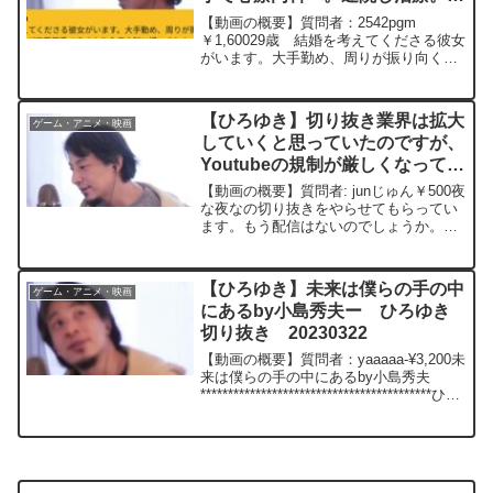
う大丈夫と言われたが結婚をして
【動画の概要】質問者：2542pgm
も大丈夫でしょうか？ー ひろゆ
￥1,60029歳 結婚を考えてくださる彼女
がいます。大手勤め、周りが振り向くレ
き切り抜き 20230919
ベルの美女、優しい、全て揃っているの
に私が恋愛苦手で辛くなり心療内科に通
いました。現在は心も落ち着き病院の先
【ひろゆき】切り抜き業界は拡大
ゲーム・アニメ・映画
生にも大丈夫と...
していくと思っていたのですが、
Youtubeの規制が厳しくなってい
るので、もうオワコンでしょう
【動画の概要】質問者: junじゅん￥500夜
か。ー ひろゆき切り抜き
な夜なの切り抜きをやらせてもらってい
ます。もう配信はないのでしょうか。切
20230320
り抜き業界は拡大していくと思っていた
のですが、Youtubeの規制が厳しくなっ
ているので、もうオワコンでしょうか。
【ひろゆき】未来は僕らの手の中
ゲーム・アニメ・映画
コナンと...
にあるby小島秀夫ー ひろゆき
切り抜き 20230322
【動画の概要】質問者：yaaaaa-¥3,200未
来は僕らの手の中にあるby小島秀夫
******************************************ひろ
ゆきさんの動画で、寄せられた質問につ
いて、一問一答形式にしてみました...