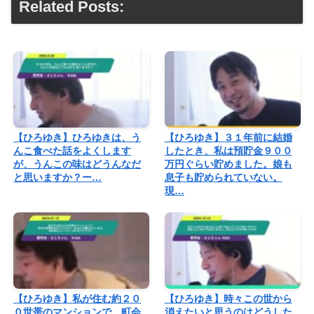
Related Posts:
【ひろゆき】ひろゆきは、う
【ひろゆき】３１年前に結婚
んこ食べた話をよくします
したとき、私は預貯金９００
が、うんこの味はどうんなだ
万円ぐらい貯めました。娘も
と思いますか？ー…
息子も貯められていない。
現…
【ひろゆき】私が住む約２０
【ひろゆき】時々この世から
０世帯のマンションで、町会
消えたいと思うのはどうした