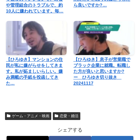
や管理組合のトラブルで、約
ら良いですか?…
10人に嫌われています。毎…
【ひろゆき】マンションの住
【ひろゆき】息子が営業職で
民が私に嫌がらせをしてきま
ブラック企業に就職。転職し
す。私が妬ましいらしい。嫌
た方が良いと思いますか?
み満載の手紙を投函してき
ー ひろゆき切り抜き
た…
20241117
ゲーム・アニメ・映画
恋愛・婚活
シェアする