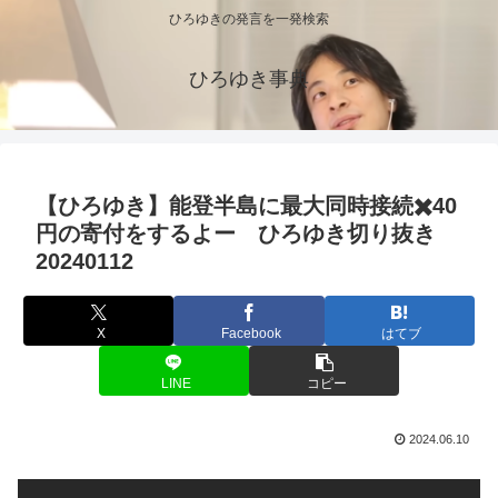
ひろゆきの発言を一発検索
ひろゆき事典
【ひろゆき】能登半島に最大同時接続✖️40
円の寄付をするよー ひろゆき切り抜き
20240112
X
Facebook
はてブ
LINE
コピー
2024.06.10