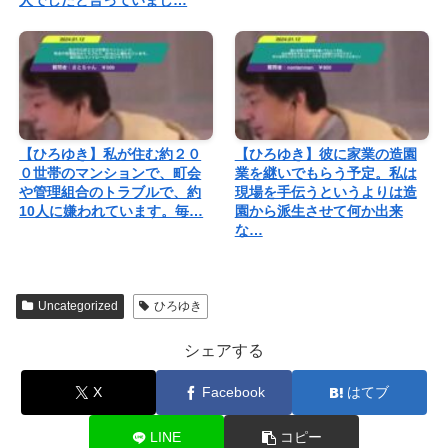
【ひろゆき】私が住む約２０
【ひろゆき】彼に家業の造園
０世帯のマンションで、町会
業を継いでもらう予定。私は
や管理組合のトラブルで、約
現場を手伝うというよりは造
10人に嫌われています。毎…
園から派生させて何か出来
な…
Uncategorized
ひろゆき
シェアする
X
Facebook
はてブ
LINE
コピー