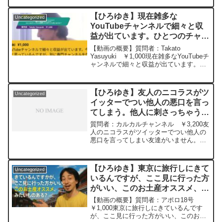
ています、労災は出るらしいですが、10
月復活予定なのですが、これは労災伸ば
【ひろゆき】現在雑多な
Uncategorized
すのが良いのでしょ...
YouTubeチャンネルで細々と収
益が出ています。ひとつのチャン
ネルを運用した方がいいと思いま
【動画の概要】質問者：Takato
すか？ー ひろゆき切り抜き
Yasuyuki ￥1,000現在雑多なYouTubeチ
ャンネルで細々と収益が出ています。今
20240516
後自分の得意分野で専門的なネタの動画
を上げたいと思っているんですが、別に
専門チャンネルを作るか、既存の収益化
【ひろゆき】友人のニコラスがツ
Uncategorized
出来...
イッターでつい他人の悪口を言っ
てしまう。他人に刺さっちゃうひ
と言をリプライして気持ちよくな
質問者：カルカルチャンネル ￥3,200友
っているようですー ひろゆき切
人のニコラスがツイッターでつい他人の
悪口を言ってしまい友達がいません。僕
り抜き 20240930
は数少ない友達なのですが、たくさんの
人に嫌われていて見ていて辛いです。な
んとか止めたいのですが他人に刺さっち
【ひろゆき】東京に旅行しにきて
Uncategorized
ゃうひと言をリプラ...
いるんですが、ここ見に行った方
がいい、このお土産オススメ、み
たいものある？ー ひろゆき切り
【動画の概要】質問者：アポロ18号
抜き 20251025
￥1,000東京に旅行しにきているんです
が、ここ見に行った方がいい、このお土