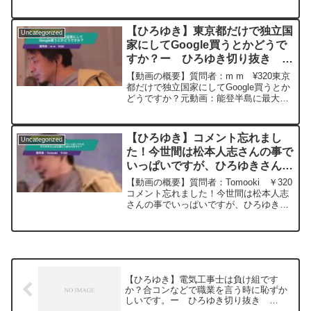
産オススメ、みたいものがあればお聞き
したいです！元動画： 一生懸命間違った
事をやる人を非難するべき論.Cool
【ひろゆき】東京都だけで独立国
Uncategorized
Jazz ...
家にしてGoogle買うとかどうで
すか？ー ひろゆき切り抜き
20240111
【動画の概要】質問者：m m ¥320東京
都だけで独立国家にしてGoogle買うとか
どうですか？元動画：能登半島に最大同
時接続✖️30円の寄付をするよ、その２。
ジョージアワインを呑みながら。
2024/01/11 J22 ひろゆきさん
【ひろゆき】コメント忘れまし
Uncategorized
の...
た！今世間は松本人志さんの事で
いっぱいですが、ひろゆきさんは
正直どう思われますか？ー ひろ
【動画の概要】質問者：Tomooki ￥320
ゆき切り抜き 20240112
コメント忘れました！今世間は松本人志
さんの事でいっぱいですが、ひろゆきさ
んは正直どう思われますか？元動画：能
登半島に最大同時接続✖️40円の寄付をす
るよ、その３。Erdingerを呑みながら。
2...
【ひろゆき】電気工事士は負け組です
か？合コンなどで職業を言う時に恥ずか
しいです。ー ひろゆき切り抜き
20240216