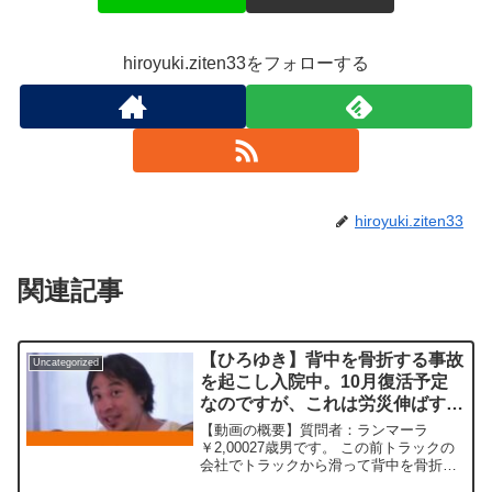
hiroyuki.ziten33をフォローする
hiroyuki.ziten33
関連記事
【ひろゆき】背中を骨折する事故
Uncategorized
を起こし入院中。10月復活予定
なのですが、これは労災伸ばすの
が良いのでしょうか？ またこの
【動画の概要】質問者：ランマーラ
労災期間中にコンビニバイトする
￥2,00027歳男です。 この前トラックの
会社でトラックから滑って背中を骨折す
と不都合ありますでしょうか？
る事故を起こし今医療センターで入院し
ー20230831