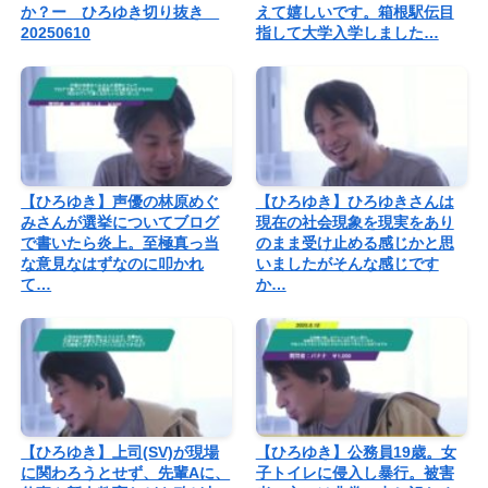
か？ー ひろゆき切り抜き
えて嬉しいです。箱根駅伝目
20250610
指して大学入学しました…
【ひろゆき】声優の林原めぐ
【ひろゆき】ひろゆきさんは
みさんが選挙についてブログ
現在の社会現象を現実をあり
で書いたら炎上。至極真っ当
のまま受け止める感じかと思
な意見なはずなのに叩かれ
いましたがそんな感じです
て…
か…
【ひろゆき】上司(SV)が現場
【ひろゆき】公務員19歳。女
に関わろうとせず、先輩Aに、
子トイレに侵入し暴行。被害