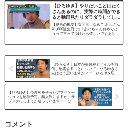
たい身体を張ったYouTuber』が次々とや
【ひろゆき】やりたいことはたく
ゲーム・アニメ・映画
らかし...
さんあるのに、実際に時間ができ
ると動画見たりダラダラしてしま
います。時間を有効に使うコツは
【動画の概要】質問者：なめこ おねさん
ありますか?ー ひろゆき切り抜
¥1,600誕生日です! あいちゃんおめでと
うって言って頂けたら嬉しいですあと、
き 20241107
隙間時間にやりたいことはたくさんある
のに、実際に時間ができると動画見たり
ダラダラしてしまいます。時間を有効に
使うコツはあ...
【ひろゆき】日本が長射程ミサイルを前
倒し配備することについて、ひろゆきさ
んはどう思いますか？ー ひろゆき切り
抜き 20250831
【ひろゆき】今度AIを使ったアプリケー
ションを配信予定。購入制にするか、サ
ブスクにしようか迷っていますー ひろ
ゆき切り抜き 20250831
コメント