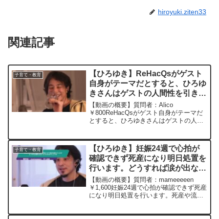
hiroyuki.ziten33
関連記事
【ひろゆき】ReHacQsがゲスト
子育て・教育
自身がテーマだとすると、ひろゆ
きさんはゲストの人間性を引き出
せるように考えて振るまっている
【動画の概要】質問者：Alico
感じですか？ その場のノリです
￥800ReHacQsがゲスト自身がテーマだ
とすると、ひろゆきさんはゲストの人間
か？ー ひろゆき切り抜き
性を引き出せるように考えて振るまって
20231124
いる感じですか？ その場のノリです
か？元動画：宇宙人は出会うと殺し合
【ひろゆき】妊娠24週で心拍が
子育て・教育
う。小諸のワインを呑み...
確認できず死産になり明日処置を
行います。どうすれば涙が出ない
ようになるでしょうか。ー ひろ
【動画の概要】質問者：mameeeeen
ゆき切り抜き 20241210
￥1,600妊娠24週で心拍が確認できず死産
になり明日処置を行います。死産や流産
は一定数いると頭でわかっているし、落
ち込んでいても前に進めないと考えられ
ていても、ふと涙が出ます。不妊治療の