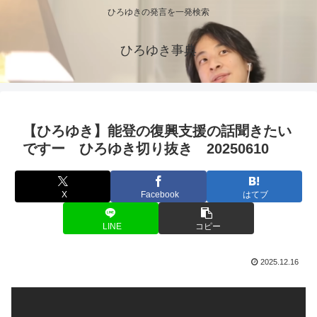
ひろゆきの発言を一発検索
ひろゆき事典
【ひろゆき】能登の復興支援の話聞きたい
ですー ひろゆき切り抜き 20250610
X
Facebook
はてブ
LINE
コピー
2025.12.16