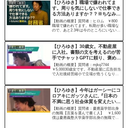
【ひろゆき】職場で嫌われてま
子育て・教育
末授かった...
す。周りを気にしないで仕事でき
る方法ありますか？？※ちなみに
職場は、財務省ー ひろゆき切り
【動画の概要】質問者：ヒロム ￥800
抜き 20251025
職場で嫌われてます。転勤が多い職場な
ので、あと2.3年は今のところにいないと
いけません。私自身、誰にも嫌われたく
ないとおもって、これまで仕事してきた
のですが、周りを気にしないで仕事でき
【ひろゆき】30歳女。不動産屋
子育て・教育
る方法ありますか？...
に入社。書類の文を考えるのが苦
手でチャットGPTに頼り、褒めら
れてる。AI使ってると言うか悩ん
【動画の概要】質問者：mjkq7744
でますが無能がバレるので怖い
￥5,00030歳女です。不動産屋に広告担当
で入社後経営縮小で立場が危うくなり慌
ー ひろゆき切り抜き
てて宅建を取得。独占業務や書類作成も
20250610
任されるようになり居場所は確保出来ま
した。ただ書類の文を考えるのが苦手で
【ひろゆき】今年はガーシーにコ
子育て・教育
適度にチャッ...
ロアキにガッツさんに,『日本の
不満に思う社会体質を変えたい身
体を張ったYouTuber』が次々と
【動画の概要】質問者：慶應薬学部出身
やらかして逮捕されました。どう
の無職【言葉を選んで書く人】 ￥1,600
僕は慶應義塾大学薬学部出身の無職です
立ち回るのが正解だった？ー
が,今年はガーシーにコロアキにガッツさ
20231105
んに,『日本の不満に思う社会体質を変え