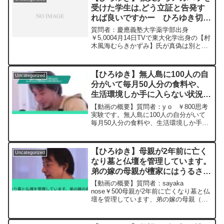
受けた学生は,どう立証と告発す
れば良いですかー ひろゆき切り
抜き 20240509
質問者：慶應義塾大学薬学部出身
￥5,0004月14日TVで東大化学出身の【村
木風海むらきかずみ】氏が真偽は別とし
て【大学にいた頃教授5人位から研究成果
を持ってかれそうになった】と話してま
した◆俺は慶應薬学部で助教授にパワハ
【ひろゆき】無人島に100人の自
Uncategorized
ラされたのがトド...
分がいて毎月50人分の食料や、
生活環境しか手に入らない状況で
す。殺し合いになる？持続可能的
【動画の概要】質問者：y o ￥800思考
に生き残れる策を考える？ー ひ
実験です。無人島に100人の自分がいて
毎月50人分の食料や、生活環境しか手に
ろゆき切り抜き 20241008
入らない状況です。殺し合いになる？そ
れとも50人の自分が持続可能的に生き残
れる策を考える？その方法は？元動画：
【ひろゆき】母親が2年前に亡く
Uncategorized
世界も日本も...
なり墓と仏壇を管理しています。
弟の嫁の母親が檀家にはうるさい
家柄です。切った方が良いです
【動画の概要】質問者：sayaka
か。ー ひろゆき切り抜き
nose￥500母親が2年前に亡くなり墓と仏
壇を管理しています、弟の嫁の母親（母
20230728
と対面は2会程度）が檀家にはうるさい家
柄で3回忌など法事の強要にうんざりして
います。我が家檀家など無く法事も大嫌