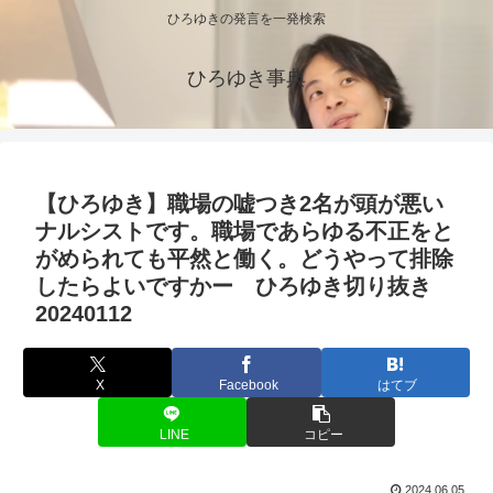
ひろゆきの発言を一発検索
ひろゆき事典
【ひろゆき】職場の嘘つき2名が頭が悪い
ナルシストです。職場であらゆる不正をと
がめられても平然と働く。どうやって排除
したらよいですかー ひろゆき切り抜き
20240112
X
Facebook
はてブ
LINE
コピー
2024.06.05