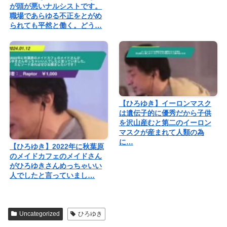
が頭が悪いナルシストです。
職場であらゆる不正をとがめ
られても平然と働く。どう…
【ひろゆき】イーロンマスク
は遺伝子的に優秀だから子供
を沢山産むと第二のイーロン
マスクが産まれて人類の為
に…
【ひろゆき】2022年に秋葉原
のメイドカフェのメイドさん
がひろゆきさんめっちゃいい
人でしたと言っていまし…
Uncategorized
ひろゆき