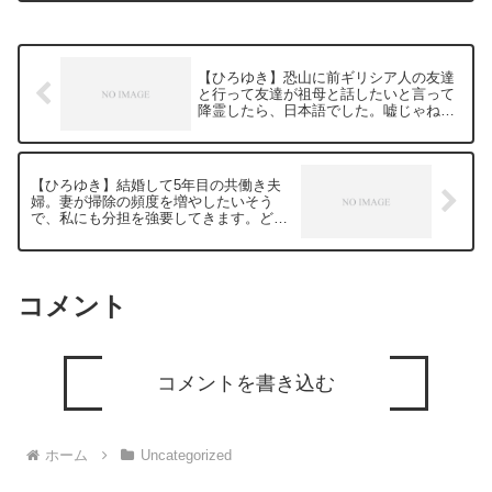
Jazz ひろゆきさんの動画で、寄
せられ...
【ひろゆき】恐山に前ギリシア人の友達
と行って友達が祖母と話したいと言って
降霊したら、日本語でした。嘘じゃねー
か！ー ひろゆき切り抜き 20240112
【ひろゆき】結婚して5年目の共働き夫
婦。妻が掃除の頻度を増やしたいそう
で、私にも分担を強要してきます。どう
したらいいでしょうか？ー ひろゆき切
り抜き 20240112
コメント
コメントを書き込む
ホーム
Uncategorized