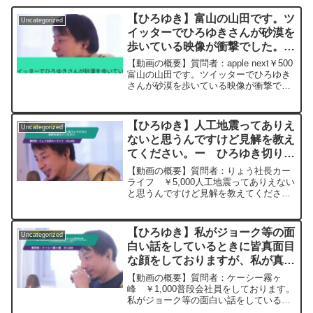
【ひろゆき】富山の山田です。ツ
Uncategorized
イッターでひろゆきさんが砂漠を
歩いている映像が衝撃でした。あ
れは何だったんですか？ー ひろ
【動画の概要】質問者：apple next￥500
ゆき切り抜き 20230728
富山の山田です。ツイッターでひろゆき
さんが砂漠を歩いている映像が衝撃でし
た。無事でなによりあれは何だったんで
すか？ちなみにReHacQ旅五箇山編は見
ましたか？あれからスパチャデビューし
【ひろゆき】人工地震ってありえ
Uncategorized
て中毒...
ないと思うんですけど見解を教え
てください。ー ひろゆき切り抜
き 20240111
【動画の概要】質問者：りょう社長カー
ライフ ￥5,000人工地震ってありえない
と思うんですけど見解を教えてくださ
い。元動画：能登半島に最大同時接続
✖️30円の寄付をするよ、その２。ジョー
ジアワインを呑みながら。2024/01/11
【ひろゆき】私がジョーク等の面
Uncategorized
J22 ...
白い話をしているときに皆真面目
な顔をしておりますが、私が真面
目な話をしている時に笑っており
【動画の概要】質問者：ケーシー霧ヶ
ます。どうしたらよろしいでしょ
峰 ￥1,000普段会社員をしております。
私がジョーク等の面白い話をしていると
うか？ー ひろゆき切り抜き
きに皆真面目な顔をしておりますが、私