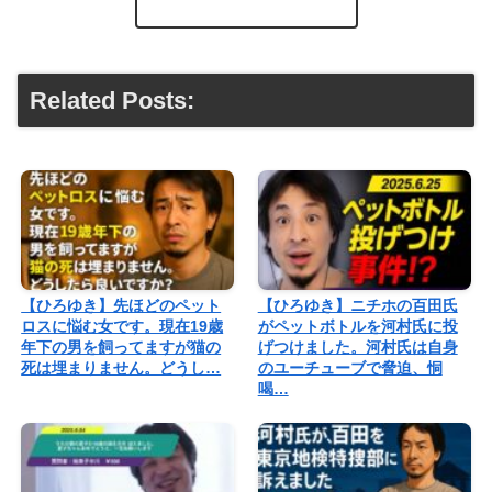
Related Posts:
【ひろゆき】先ほどのペット
【ひろゆき】ニチホの百田氏
ロスに悩む女です。現在19歳
がペットボトルを河村氏に投
年下の男を飼ってますが猫の
げつけました。河村氏は自身
死は埋まりません。どうし…
のユーチューブで脅迫、恫
喝…