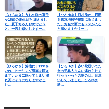
【ひろゆき】うちの猫の夏子
【ひろゆき】河村氏が、百田
か18歳の誕生日を 迎えまし
を東京地検特捜部に訴えまし
た。夏子ちゃんおめでとう
た。お金の面にもメスが入る
と、一言お願いしますー…
と思いますか？ー…
【ひろゆき】浴槽にアロマを
【ひろゆき】赤い靴履いてた
いれ、ヒーリング音楽を聴き
女の子異人さんに連れられて
ます。たまに眠ってしまい溺
行っちゃったの歌の話。勘違
れ死にそうになりますがこ
いしていました。ひろゆき
れ…
殿…