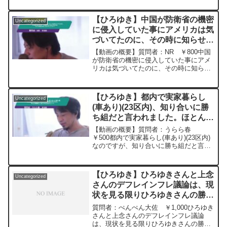
20230513
が真面目な話をしている時に笑っており
ます。どうしたらよろしいでしょうか？
【ひろゆき】中国が防衛省の機密
Uncategorized
(￣^￣)元動画：テ...
に侵入していた事にアメリカは気
づいてたのに、その時に知らせ
ず、三年経った今知らせるのはな
【動画の概要】質問者：NR ￥800中国
にか理由があったのでしょうか？
が防衛省の機密に侵入していた事にアメ
リカは気づいてたのに、その時に知らせ
ー ひろゆき切り抜き
ず、三年経った今知らせるのはなにか理
20230919
由があったのでしょうか？どう思います
か？元動画：FF16クリアしたよ。
【ひろゆき】都内で実家暮らし
Uncategorized
KARDANAKHI ...
(車あり)(23区内)、知り合いに勝
ち組だと言われました。ほとんど
車移動なのですが、それが標準だ
【動画の概要】質問者：うらら春
と思うのはおかしい？ー ひろゆ
￥500都内で実家暮らし(車あり)(23区内)
なのですが、知り合いに勝ち組だと言わ
き切り抜き 20250705
れました。電車移動がめんどくさいの
で、ほとんど車移動なのですが、それが
標準だという認識はおかしいでしょう
【ひろゆき】ひろゆきさんと上念
Uncategorized
か。元動画：音は遠くま...
さんのデフレインフレ議論は、現
状を見る限りひろゆきさんの勝で
良いですよね！ー ひろゆき切り
質問者：ぺんぺん大佐 ￥1,000ひろゆき
抜き 20240930
さんと上念さんのデフレインフレ議論
は、現状を見る限りひろゆきさんの勝で