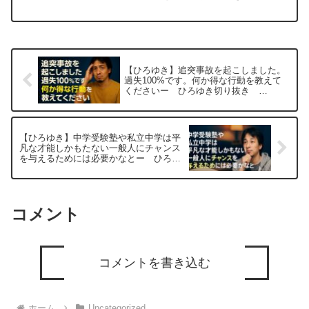
良いですよね！元動画：2024年はあと3
か月の巻。La Bleueを吞みながら。L19
2024/09/30 はい、ひろゆ...
【ひろゆき】追突事故を起こしました。
過失100%です。何か得な行動を教えて
くださいー ひろゆき切り抜き
20251103
【ひろゆき】中学受験塾や私立中学は平
凡な才能しかもたない一般人にチャンス
を与えるためには必要かなとー ひろゆ
き切り抜き 20251025
コメント
コメントを書き込む
ホーム
Uncategorized