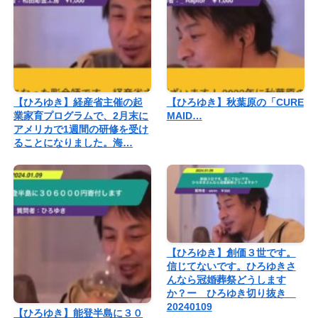
【ひろゆき】経産省主催の起
【ひろゆき】秋葉原の「CURE
業家育プログラムで、2月末に
MAID…
アメリカで1週間の研修を受け
ることになりました。海…
【ひろゆき】創価３世です。
信じてないです。ひろゆきさ
んなら冠婚葬祭どうします
か？ー ひろゆき切り抜き
20240109
【ひろゆき】能登半島に３０