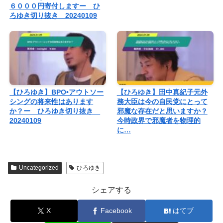
６０００円寄付しますー ひ
ろゆき切り抜き 20240109
【ひろゆき】BPO•アウトソー
【ひろゆき】田中真紀子元外
シングの将来性はあります
務大臣は今の自民党にとって
か？ー ひろゆき切り抜き
邪魔な存在だと思いますか？
20240109
今時政界で邪魔者を物理的
に…
Uncategorized
ひろゆき
シェアする
X
Facebook
はてブ