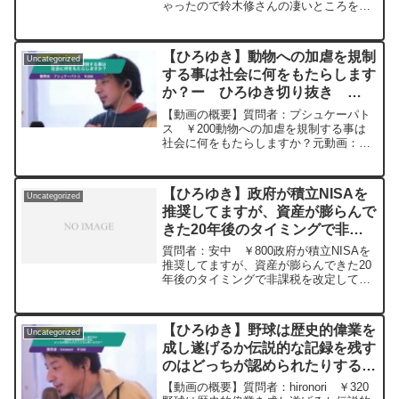
ゃったので鈴木修さんの凄いところを皆
に教えてやってください。元動画：ふり
かけが売れると治安が悪くなる。東京ク
ラフト。2024/12/27 V16 ひろゆ
【ひろゆき】動物への加虐を規制
Uncategorized
きさんの動画...
する事は社会に何をもたらします
か？ー ひろゆき切り抜き
20241201
【動画の概要】質問者：プシュケーパト
ス ￥200動物への加虐を規制する事は
社会に何をもたらしますか？元動画：違
法に入手した証拠を無視出来るか？
Bellrose IPA。2024/12/01 D2 ひ
ろゆきさんの動画で、寄せられた質問
【ひろゆき】政府が積立NISAを
Uncategorized
に...
推奨してますが、資産が膨らんで
きた20年後のタイミングで非課
税を改定して、税金をごっそり持
質問者：安中 ￥800政府が積立NISAを
ってかれると言う事態にはならな
推奨してますが、資産が膨らんできた20
年後のタイミングで非課税を改定して、
い？ー ひろゆき切り抜き
みんなから税金をごっそり持ってかれる
20240112
と言う事態にはならないのでしょうか？
元動画：能登半島に最大同時接続✖️40円
【ひろゆき】野球は歴史的偉業を
Uncategorized
の寄付をするよ、その３。Erdingerを呑
成し遂げるか伝説的な記録を残す
みながら。2024/01/12 V23
のはどっちが認められたりすると
https://www.youtube.com/watch?
v=c6MzCMgzBqw***************************
思いますか？ー ひろゆき切り抜
【動画の概要】質問者：hironori ￥320
***************ひろゆきさんの動画で、寄