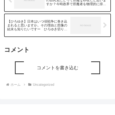
の自民党にとって邪魔な存在だと思いま
すか？今時政界で邪魔者を物理的に排除
するなんてことはあり得ると思います
か？ー ひろゆき切り抜き 20240109
【ひろゆき】日本はいつ頃戦争に巻き込
まれると思いますか。その理由と想像の
結末も知りたいですー ひろゆき切り抜
き 20240109
コメント
コメントを書き込む
ホーム
Uncategorized