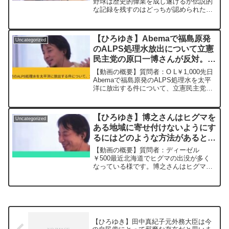
き 20240111
野球は歴史的偉業を成し遂げるか伝説的
せられた質問について、一問一答形式に
な記録を残すのはどっちが認められたり
してみました。過去にこんな質問してる
すると思いますか？元動画：能登半島に
かな？と気になったことがあれば、下記
最大同時接続✖️30円の寄付をするよ、そ
のサイトから検索してみてください。
の２。ジョージアワインを呑みながら。
https://hiroyuki-ziten.com/できるだけ、
【ひろゆき】Abemaで福島原発
Uncategorized
2024...
多くの質問を今後も編集し、アップロー
のALPS処理水放出について立憲
ドしていきますので、使いやすいと感じ
民主党の原口一博さんが反対。出
て頂けたら、いいね！やチャンネル登録
演者たちが「この人何言ってん
をよろしくお願いします。
【動画の概要】質問者：O L￥1,000先日
の？」みたいな顔をしていまし
Abemaで福島原発のALPS処理水を太平
洋に放出する件について、立憲民主党の
た。ー ひろゆき切り抜き
原口一博さんが反対意見を主張していま
20230831
したが、司会の平石さん含めて、出演者
たちが「この人何言ってんの？」みたい
【ひろゆき】博之さんはヒグマを
Uncategorized
な顔をして...
ある地域に寄せ付けないようにす
るにはどのような方法があると思
いますか？ー ひろゆき切り抜
【動画の概要】質問者：ディーゼル
き 20230728
￥500最近北海道でヒグマの出没が多く
なっている様です。博之さんはヒグマを
ある地域に寄せ付けないようにするには
どのような方法があると思いますか？個
人的には暴走族を走らせて爆音や排ガス
の臭いで寄せ付けないという...
【ひろゆき】田中真紀子元外務大臣は今