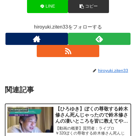
LINE
コピー
hiroyuki.ziten33をフォローする
hiroyuki.ziten33
関連記事
【ひろゆき】ぼくの尊敬する鈴木
Uncategorized
修さん死んじゃったので鈴木修さ
んの凄いところを皆に教えてやっ
てくださいー ひろゆき切り抜
【動画の概要】質問者：ライプロ
き 20241227
￥320ぼくの尊敬する鈴木修さん死んじ