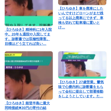
【ひろゆき】車を廃車にした
いんですけどローンがまだ残
ってる以上廃車にできず、車
検も切れて駐車場に置いと
け…
【ひろゆき】精神科に1年入院
中。20年も通院や入院してま
す。診断書では双極性障害。
目標はどう立てれば良い…
【ひろゆき】27歳営業。鬱気
味で心療内科に診断書をもら
って会社に提出して部署移動
をしようとしています。た…
【ひろゆき】能登半島に最大
同時接続✖︎30円の寄付の結