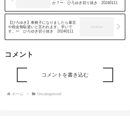
か？ー ひろゆき切り抜き 20240111
https://www.youtube.com/watch?
v=n7GsXYHnvKI&t=8s*********************
*********************ひろゆきさんの動画
で、寄せられた質問について、一問一答
【ひろゆき】車椅子になりましたら暴言
形式にしてみました。過去にこんな質問
や税金無駄遣いと言われます。辛いで
してるかな？と気になったことがあれ
す。ー ひろゆき切り抜き 20240111
ば、下記のサイトから検索してみてくだ
さい。https://hiroyuki-ziten.com/できる
だけ、多くの質問を今後も編集し、アッ
プロードしていきますので、使いやすい
と感じて頂けたら、いいね！やチャンネ
コメント
ル登録をよろしくお願いします。
コメントを書き込む
ホーム
Uncategorized