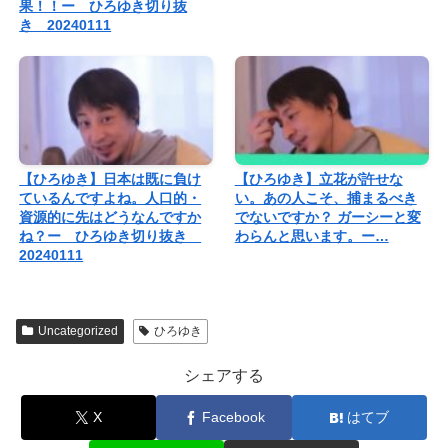
果！！ー ひろゆき切り抜
き 20240111
【ひろゆき】日本は既に負け
【ひろゆき】立花が許せな
ているんですよね。人口的・
い。あの人こそ、捕まるべき
資源的に先はどうなんですか
でないですか？ ガーシーと変
ね？ー ひろゆき切り抜き
わらんと思います。ー…
20240111
Uncategorized
ひろゆき
シェアする
X
Facebook
はてブ