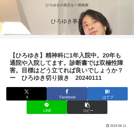
ひろゆきの発言を一発検索
ひろゆき事典
【ひろゆき】精神科に1年入院中。20年も
通院や入院してます。診断書では双極性障
害。目標はどう立てれば良いでしょうか？
ー ひろゆき切り抜き 20240111
X
Facebook
はてブ
LINE
コピー
2024.06.11