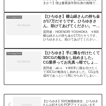
きか？】僕は慶應薬学部出身の無職です
が,先月南麻布の『鮨（すし）よし田』と
いう高級寿司で,大将がマナーの悪いラウ
ンジ嬢に怒ってケンカしたそうです。最
【ひろゆき】横山緑さんの持ち金
Uncategorized
近は『遅刻した生徒や接点tにブチ切れる
が17万だそうです。ひろゆきさ
数学教師』が大学受験のCMに出てました
ん、助けてあげてください。ー
が,僕は同じ店や教室で,大勢の前で他の
客や生徒が怒鳴られてる,あの空気感が苦
ひろゆき切り抜き 20240228
質問者：HIDENORI YOSHIOKA ￥800
手です。金を払ってる客や生徒に怒る職
横山緑さんの持ち金が17万だそうです。
人をどう思いますか？元動画：能登半島
ひろゆきさん、助けてあげてください。
に最大同時接続✖️50円の寄付をするよ、
元動画：ロシアの敗北は無さそうな、、
その4。Magners Irish Ciderを呑みなが
Guillaume Dursusを呑みながら
ら。2024/02/16 V23
2024/02/28 W22
https://www.youtube.com/watch?
【ひろゆき】手に職を付けたくて
Uncategorized
https://www.youtube.com/watch?
v=ZyS35TEeeg8****************************
3DCGの勉強をし始めました。
v=GK3quBgoXnQ***************************
**************ひろゆきさんの動画で、寄せ
CG業界ってお先真っ暗でしょう
***************ひろゆきさんの動画で、寄
られた質問について、一問一答形式にし
せられた質問について、一問一答形式に
か？なるべく明るい見解をおねが
てみました。過去にこんな質問してるか
質問者：aki u ￥800手に職を付けたく
してみました。過去にこんな質問してる
な？と気になったことがあれば、下記の
いします(笑)ー ひろゆき切り抜
て3DCGの勉強をし始めました。CGは生
かな？と気になったことがあれば、下記
サイトから検索してみてください。
成AIであっという間にやられてしまいそ
き 20240109
のサイトから検索してみてください。
https://hiroyuki-ziten.com/できるだけ、
うですが、作る工程が好きなので 直感で
https://hiroyuki-ziten.com/できるだけ、
多くの質問を今後も編集し、アップロー
エイッ！と始めちゃいました。とはい
多くの質問を今後も編集し、アップロー
ドしていきますので、使いやすいと感じ
え、やはりCG業界ってお先真っ暗でしょ
ドしていきますので、使いやすいと感じ
て頂けたら、いいね！やチャンネル登録
うか？なるべく明るい見解をおねがいし
て頂けたら、いいね！やチャンネル登録
をよろしくお願いします。
ます(笑)元動画：能登半島に最大同時接
をよろしくお願いします。
続✖️20円の寄付をするよ。ジョージアワ
【ひろゆき】50代無職独身女。ひろゆき
インを呑みながら。2024/01/09
さんは好きなK-POPアイドルはいます
M22