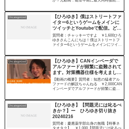
か？元動画：能登半島に最大同時接続
✖️40円の寄付をするよ、その３。
Erdingerを呑みながら。2024/01/12
V23 ひろゆきさんの動画で...
【ひろゆき】僕はストリートファ
Uncategorized
イター6というゲームをメインに
ツイッチとYoutubeで配信。どう
すればもっと有名になれるでしょ
質問者：チャッキーですよ ￥1,600ひろ
うか？ー ひろゆき切り抜き
ゆきさんこんにちは！僕はストリートフ
ァイター6というゲームをメインにツイッ
20240516
チとYoutubeで配信してるのですが登録
者は合わせて500人くらいの底辺配信者
です。どうすればもっと有名になれるで
【ひろゆき】CANインベーダで
Uncategorized
しょうか...
アルファードが頻繁に盗難されて
ます。対策機器仕様を考えまし
た。 FPGAを使えば私一人で1か
【動画の概要】質問者：知恵の猛者アル
月あれば設計できそうです。 売
ファードの解説ちゃんねる ￥2,000CAN
インベーダでアルファードが頻繁に盗難
れますかね？ー ひろゆき切り抜
されてます。 鍵→鍵検知CPU間は暗号化
き20231105
されてるが、鍵検知（指紋認証）
CPU→CAN通信→エンジン間が暗号化さ
【ひろゆき】【問題児には叱るべ
Uncategorized
れてない事が原...
きか？】ー ひろゆき切り抜き
20240216
質問者：慶應薬学部出身の無職【時事ネ
タオタク】 ￥1,000【問題児には叱るべ