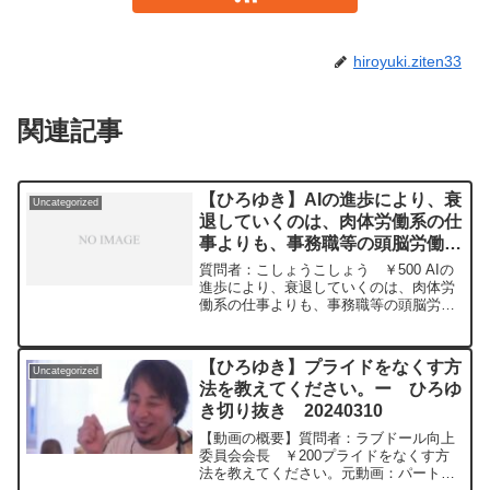
hiroyuki.ziten33
関連記事
【ひろゆき】AIの進歩により、衰
Uncategorized
退していくのは、肉体労働系の仕
事よりも、事務職等の頭脳労働系
の仕事の方な気がするのですが、
質問者：こしょうこしょう ￥500 AIの
ー ひろゆき切り抜き
進歩により、衰退していくのは、肉体労
働系の仕事よりも、事務職等の頭脳労働
20240326
系の仕事の方な気がするのですが、この
意見は間違っているでしょうか?
【ひろゆき】プライドをなくす方
Uncategorized
法を教えてください。ー ひろゆ
き切り抜き 20240310
【動画の概要】質問者：ラブドール向上
委員会会長 ￥200プライドをなくす方
法を教えてください。元動画：パートタ