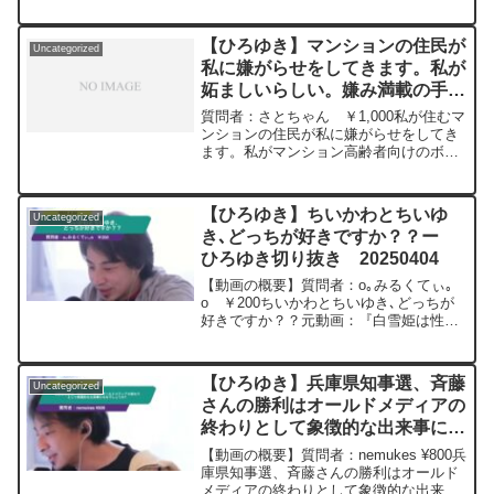
イム、フルタイム、エクストラタイム。
Nina Blancaを呑みながら 2024/03/10
D21 ひろゆきさんの動画で、...
【ひろゆき】マンションの住民が
Uncategorized
私に嫌がらせをしてきます。私が
妬ましいらしい。嫌み満載の手紙
を投函してきた。どうしたらい
質問者：さとちゃん ￥1,000私が住むマ
い？ー ひろゆき切り抜き
ンションの住民が私に嫌がらせをしてき
ます。私がマンション高齢者向けのボラ
20240516
ンティアをしているのを妬ましいらし
い。言葉、行動の嫌がらせ、先日は嫌み
満載の手紙を投函してきました。この独
【ひろゆき】ちいかわとちいゆ
Uncategorized
身60歳後半の女は男...
き､どっちが好きですか？？ー
ひろゆき切り抜き 20250404
【動画の概要】質問者：o｡みるくてぃ｡
o ￥200ちいかわとちいゆき､どっちが
好きですか？？元動画：『白雪姫は性暴
力の被害者?論』v20 Vexin。 ひ
ろゆきさんの動画で、寄せられた質問に
ついて、一問一答形式にしてみました。
【ひろゆき】兵庫県知事選、斉藤
Uncategorized
過去にこ...
さんの勝利はオールドメディアの
終わりとして象徴的な出来事にな
るでしょうか? ー ひろゆき切り
【動画の概要】質問者：nemukes ¥800兵
抜き 20241117
庫県知事選、斉藤さんの勝利はオールド
メディアの終わりとして象徴的な出来事