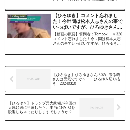
になるでしょうか? 国民がアップデート
されることは良いことだと思いますが、
反面陰謀論が増えるのではないかとの懸
【ひろゆき】コメント忘れまし
Uncategorized
念もありま...
た！今世間は松本人志さんの事で
いっぱいですが、ひろゆきさんは
正直どう思われますか？ー ひろ
【動画の概要】質問者：Tomooki ￥320
ゆき切り抜き 20240112
コメント忘れました！今世間は松本人志
さんの事でいっぱいですが、ひろゆきさ
んは正直どう思われますか？元動画：能
登半島に最大同時接続✖️40円の寄付をす
るよ、その３。Erdingerを呑みながら。
2...
【ひろゆき】ひろゆきさんの家に来る猫
さんは元気ですか？ー ひろゆき切り抜
き 20240310
【ひろゆき】トランプ元大統領が今回の
大統領選に当選したら、本当にNATOを
脱退しちゃったりしますでしょうか？
ー ひろゆき切り抜き 20240310