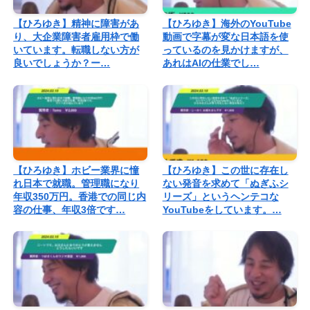
【ひろゆき】精神に障害があ
【ひろゆき】海外のYouTube
り、大企業障害者雇用枠で働
動画で字幕が変な日本語を使
いています。転職しない方が
っているのを見かけますが、
良いでしょうか？ー…
あれはAIの仕業でし…
【ひろゆき】ホビー業界に憧
【ひろゆき】この世に存在し
れ日本で就職。管理職になり
ない発音を求めて「ぬぎふシ
年収350万円。香港での同じ内
リーズ」というヘンテコな
容の仕事、年収3倍です…
YouTubeをしています。…