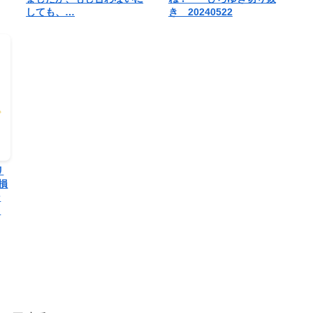
しても、…
き 20240522
リ
損
ン
…