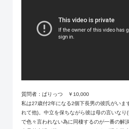
質問者：ぱりっつ ￥10,000
私は27歳付2年になる2個下長男の彼氏がい
れて他)。中立を保ちながら彼は母の言いなり
で色々言われない為に同棲するのが一番の解決