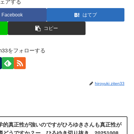
ェアする
Facebook
はてブ
コピー
ziten33をフォローする
hiroyuki.ziten33
学的真正性が強いのですがひろゆきさんも真正性が
どうですか？ー ひろゆき切り抜き 20251008