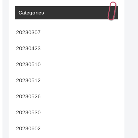
Categories
20230307
20230423
20230510
20230512
20230526
20230530
20230602