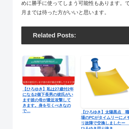
めに勝手に使ってしまう可能性もあります。で
月までは待った方がいいと思います。
Related Posts:
【ひろゆき】私は27歳付2年
になる2個下長男の彼氏がい
ます彼の母が最近攻撃して
きます。身を引くべきなの
で…
【ひろゆき】太陽黒点 
場のPCがタイムリーにメ
リ故障で交換しました
ひろゆき切り抜き