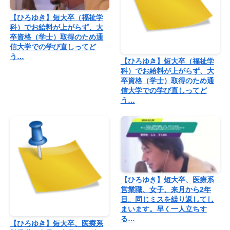
【ひろゆき】短大卒（福祉学
科）でお給料が上がらず、大
卒資格（学士）取得のため通
信大学での学び直しってど
う…
【ひろゆき】短大卒（福祉学
科）でお給料が上がらず、大
卒資格（学士）取得のため通
信大学での学び直しってど
う…
【ひろゆき】短大卒、医療系
営業職、女子、来月から2年
目。同じミスを繰り返してし
まいます。早く一人立ちす
る…
【ひろゆき】短大卒、医療系