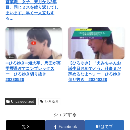
営業職、女子、来月から2年
目。同じミスを繰り返してし
まいます。早く一人立ちす
る…
➖ひろゆき➖短大卒。周囲が高
【ひろゆき】「えみちゃんお
学歴過ぎてコンプレックス
誕生日おめでとう。仕事まだ
ー ひろゆき切り抜き
辞めるなよ〜」ー ひろゆき
20230526
切り抜き 20240228
Uncategorized
ひろゆき
シェアする
X
Facebook
はてブ