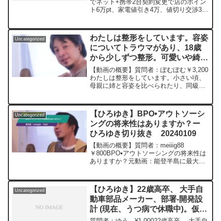
ますかねー ひろゆき切り抜き
でネット+携帯2台契約変更で店のポイン
ト6万pt、家電値引き4万、値切り交渉3.6
20241008
万、後日返金3万で18万の掃除機がめち
ゃ安く買えた。回線不安定で2度目、お得
すぎて3度目やりたくなります...
わたしは整形をしています。容姿
Uncategorized
についてトラウマがあり、18歳
から少しずつ整形。可愛いや綺麗
と言われるようになりました。ひ
【動画の概要】質問者：ぽむぽむ￥3,200
ろゆきさんは整形は悪い事だと思
わたしは整形をしています。小さい頃、
母親に姉と容姿を比べられたり、同級生
いますか？ー ひろゆき切り抜
の男子にからかわれたのがトラウマで18
き 20230323
歳から少しずつ整形をし、ようやく整形
を知らない人たちから可愛いや綺麗と言
【ひろゆき】BPO•アウトソーシ
Uncategorized
われるようになり...
ングの将来性はありますか？ー
ひろゆき切り抜き 20240109
【動画の概要】質問者：meiiig88
￥800BPO•アウトソーシングの将来性は
ありますか？元動画：能登半島に最大同
時接続✖️20円の寄付をするよ。ジョージ
アワインを呑みながら。2024/01/09
M22 ひろゆきさんの動画で、
【ひろゆき】22歳高卒、 大手自
Uncategorized
寄...
動車部品メーカー、部署-開発設
計 (現在、うつ病で休職中)。仮想
通貨で貯金1500万を作れまし
質問者：ゆう ¥1,00022歳高卒、 大手自