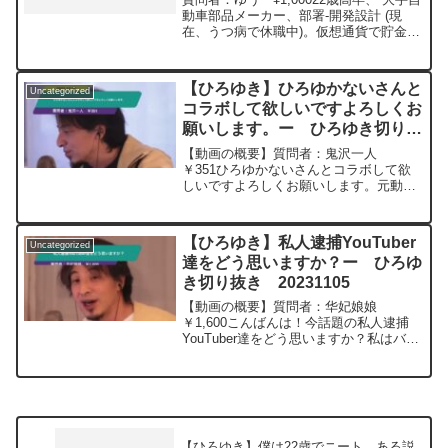
た。何に使いますか? ー ひろゆ
動車部品メーカー、部署-開発設計 (現
在、うつ病で休職中)。仮想通貨で貯金
き切り抜き 20240310
1500万を作れました。(税金支払済) 会社
に行くのが精神的に辛く、1日中家でゲー
ムやNetflixをしてしまっています。今の
【ひろゆき】ひろゆかないさんと
Uncategorized
生活は、楽しいです。会社の規定であと1
コラボして欲しいですよろしくお
年間休職すると退職しないといけませ
願いします。ー ひろゆき切り抜
ん。この貯金をひろゆきさんが22歳なら
何に使いますか? 物欲はほとんどないで
き 20231018
【動画の概要】質問者：鬼沢一人
す。元動画：パートタイム、フルタイ
￥351ひろゆかないさんとコラボして欲
ム、エクストラタイム。Nina Blancaを呑
しいですよろしくお願いします。元動
みながら 2024/03/10 D21
画：マスコミ信頼度が高い国ほど不幸。
https://www.youtube.com/watch?
TOPAを呑みながら 2023/10/18
v=wBbQ9cp_Mx8***************************
W21 ひろゆきさんの動画で、寄
***************ひろゆきさんの動画で、寄
【ひろゆき】私人逮捕YouTuber
Uncategorized
せられた質問につい...
せられた質問について、一問一答形式に
達をどう思いますか？ー ひろゆ
してみました。過去にこんな質問してる
き切り抜き 20231105
かな？と気になったことがあれば、下記
のサイトから検索してみてください。
【動画の概要】質問者：华妃娘娘
https://hiroyuki-ziten.com/できるだけ、
￥1,600こんばんは！今話題の私人逮捕
多くの質問を今後も編集し、アップロー
YouTuber達をどう思いますか？私はバズ
ドしていきますので、使いやすいと感じ
りやすい過激なコンテンツに目をつけた
て頂けたら、いいね！やチャンネル登録
半グレにしか思えません。過度な暴行を
をよろしくお願いします。
加えておいて何故逮捕されないのでしょ
うか。元動画：男...
【ひろゆき】僕は22歳でニート。ある説