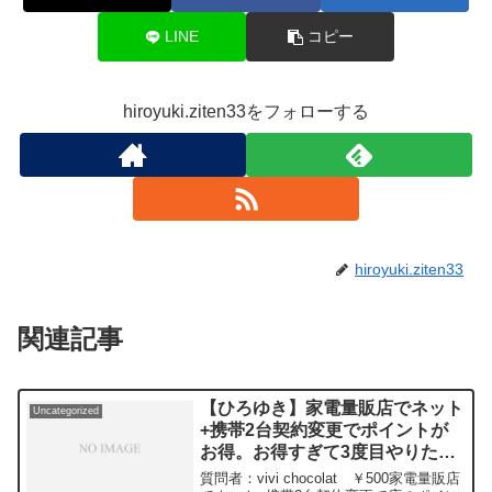
LINE
コピー
hiroyuki.ziten33をフォローする
hiroyuki.ziten33
関連記事
【ひろゆき】家電量販店でネット
Uncategorized
+携帯2台契約変更でポイントが
お得。お得すぎて3度目やりたく
なりますが、ネット会社に嫌われ
質問者：vivi chocolat ￥500家電量販店