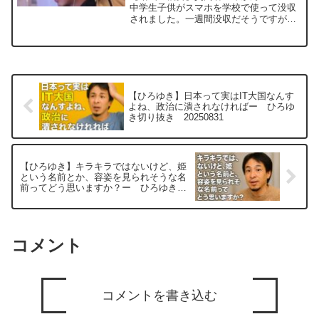
ー ひろゆき切り抜き
中学生子供がスマホを学校で使って没収
されました。一週間没収だそうですが、
20250109
それでは登下校の際の緊急時（地震な
ど）の連絡まで断たれてしまいます。校
則を破った子供が悪いのは間違いないで
すが、せめて学校の時間外...
【ひろゆき】日本って実はIT大国なんす
よね、政治に潰されなければー ひろゆ
き切り抜き 20250831
【ひろゆき】キラキラではないけど、姫
という名前とか、容姿を見られそうな名
前ってどう思いますか？ー ひろゆき切
り抜き 20250831
コメント
コメントを書き込む