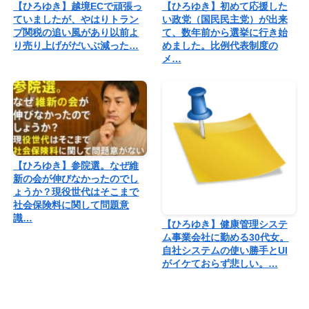
【ひろゆき】越境ECで頑張っ
【ひろゆき】初めて応援した
ていましたが、やはりトラン
い政党（国民民主党）が出来
プ関税の追い風があり以前よ
て、数年前から選挙に行き始
り売り上げがだいぶ減った…
めました。比例代表制度の
メ…
【ひろゆき】参院選。なぜ維
新の会が伸びなかったのでし
ょうか？現役世代はそこまで
社会保険料に関して問題意
識…
【ひろゆき】健康管理システ
ム事業会社に勤める30代女。
自社システムの使い勝手とUI
がイケておらず悲しい。…