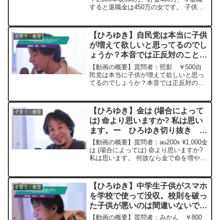
すると退職金は450万の女です。 子供は
欲しいですが、仕事に気力体力を吸い取
られ、妊活する元気がありません。ま
た、主人とも休みのサイクルが合わず、
【ひろゆき】自民党は本当に子供
子育て・教育
妊活できていない...
が増えて欲しいと思ってるのでし
ょうか？本音では正反対のこと考
えてて日本人に減って欲しいとと
【動画の概要】質問者：照影 ￥500自
思ってるのではないかと疑います
民党は本当に子供が増えて欲しいと思っ
てるのでしょうか？本音では正反対のこ
ー ひろゆき切り抜き
と考えてて日本人に減って欲しいとと思
20240310
ってるのではないかと疑います元動画：
パートタイム、フルタイム、エクストラ
【ひろゆき】金は (場合によって
子育て・教育
タイム。Nina Bl...
は) 命より思いますか? 私は思い
ます。ー ひろゆき切り抜き
20241013
【動画の概要】質問者：au200x ¥1,000金
は (場合によっては) 命より思いますか?
私は思います。 何故なら金で命を増やす
ことが出来るからです。具体的には寝た
きり胃ろう老人を月110万~150万円で無
理矢理生かすより、そのお金を若...
【ひろゆき】中学生子供がスマホ
子育て・教育
を学校で使って没収。校則を破っ
た子供が悪いのは間違いないです
が、このルールどう思いますか？
【動画の概要】質問者：みかん ￥800