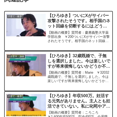
【ひろゆき】ついにXがサイバー
子育て・教育
攻撃されたそうです。相手国のネ
ット回線を切断するには,どうや
ってやるんですかー ひろゆき切
【動画の概要】質問者：慶應義塾大学薬
り抜き 20250312
学部出身 ￥200ついにXがサイバー攻撃
されたそうです。相手国のネット回線を
切断するには,どうやってやるんですか元
動画：「政府のレベル＝国民のレベル。
Grimbergen. M20 ひろゆきさん
【ひろゆき】32歳既婚で、子無
人生哲学・論破
の動...
しを選択しました。今は楽しいで
すが将来後悔しないかどうか不安
です。どう思いますか？ー ひろ
【動画の概要】質問者：Marie ￥32032
ゆき切り抜き 20231128
歳既婚で、子無しを選択しました。今は
楽しいですが将来後悔しないかどうか不
安です。どう思いますか？元動画：楽し
いとは時間が飛ぶこと。NEW QUEEN IN
TOWNを呑みながら 2023/11/...
【ひろゆき】年収500万。妊活す
子育て・教育
る元気がありません。主人とも妊
活できていない。私に叱咤やアド
バイスを！ー ひろゆき切り抜
【動画の概要】質問者：ころころ
き 20241201
￥1,600年収500万、貯金400万、今退職