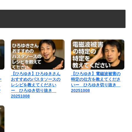
【ひろゆき】ひろゆきさん
【ひろゆき】電磁波被害の
ー
おすすめのパスタソースの
特定の仕方を教えてくださ
、
レシピを教えてください
いー ひろゆき切り抜き
で
ー ひろゆき切り抜き
20251008
20251008