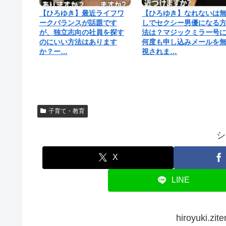
【ひろゆき】最近ライフワ
【ひろゆき】なれないは
ークバランスが話題です
しでセクシー男優になる
が、独立志向の社員を探す
法は？マジックミラー号
のにいい方法はあります
何度も申し込みメールを
か？ー…
視されま…
子育て・教育
シ
X
LINE
hiroyuki.