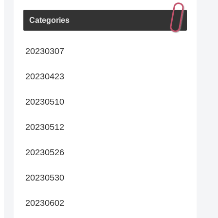
Categories
20230307
20230423
20230510
20230512
20230526
20230530
20230602