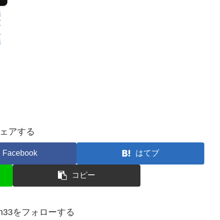
無
方
に
無
ェアする
Facebook
はてブ
コピー
ziten33をフォローする