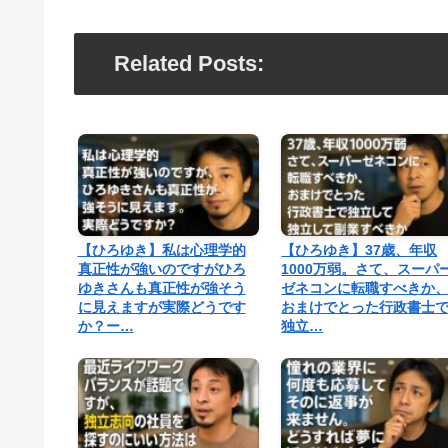
Related Posts:
【ひろゆき】私は心理学的
【ひろゆき】37歳、年収
真正性が強いのですがひろ
1000万弱。さて、スーパ
ゆきさんも真正性が強そう
ゼネコンに転職すべきか
に見えますが実際どうです
おまけでとった行政書士
か？ー…
独立…