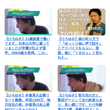
【ひろゆき】21歳派遣で働い
【ひろゆき】娘の叱り方で
てます。日本の大学に通って
『『ゆっくり低い声で話す』
いましたが学費が払えず退
とアドバイスをもらい、実
学。HSK6級を取得。この…
践。娘に『うるせぇ』と言わ
れた…
【ひろゆき】外資系大企業リ
【ひろゆき】取引先の方と、
モート勤務、年収1300万、地
数回デートして次の約束もあ
方在住の者。外資系の未上場
り、良い感じです。ただ年齢
AIのベンチャーから1…
差が13歳。年齢お伝えした…