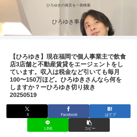
ひろゆきの発言を一発検索
ひろゆき事典
【ひろゆき】現在福岡で個人事業主で飲食
店3店舗と不動産賃貸をエージェントをし
ています。収入は税金など引いても毎月
100〜150万ほど。ひろゆきさんなら何を
しますか？ーひろゆき切り抜き
20250519
X
Facebook
はてブ
LINE
コピー