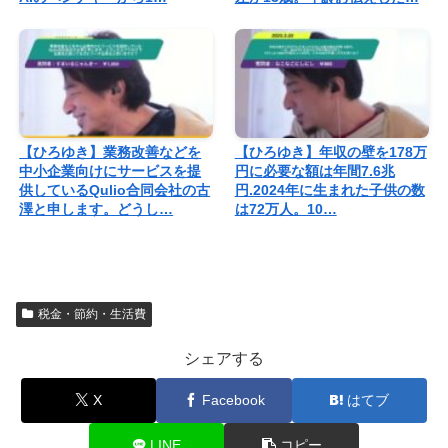
【ひろゆき】業務改善などを
【ひろゆき】年収の壁を178万
中小企業向けにサービスを提
円に必要な額は年間7.6兆
供しているQulio合同会社の古
円.2024年に生まれた子供の数
澤と申します。どうし…
は72万人。10…
税金・節約・生活費
シェアする
X
Facebook
はてブ
LINE
コピー