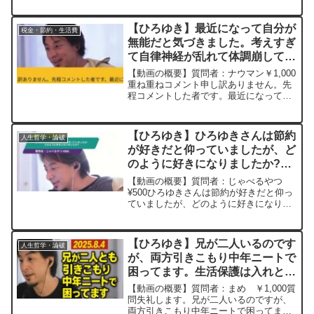
います。財務省や日銀が直接彼、彼女ら
に活動費を支払えばいいのに、と思いま
【ひろゆき】最近になって自分が
税金・節約・生活費
す。クラファンやスパチ...
無能だと気づきました。考えすぎ
て自律神経が乱れて体調崩して寝
込んだりわりとキツイです。この
【動画の概要】質問者：ナウマン￥1,000
先の人生に不安があります。自分
重ね重ねコメント申し訳ありません。先
程コメントした者です。最近になって自
はダメな人間？ーひろゆき切り抜
分が無能だと気づきました。仕事ができ
き 20230831
ない・話す内容を理解するのに時間がか
かる・陰キャ・もっとまともな家庭環境
【ひろゆき】ひろゆきさんは節約
人生哲学・論破
に生まれてたら良か...
が好きだと仰っていましたが、ど
のように好きになりましたか?
ー ひろゆき切り抜き
【動画の概要】質問者：じゃべるやつ
20241013
¥500ひろゆきさんは節約が好きだと仰っ
ていましたが、どのように好きになりま
したか? 自分は20代後半のADHD無能な
のですが、 貯金がなかなかできず苦労し
ています。年収は1200万と平均より多少
【ひろゆき】兄が二人いるのです
人生哲学・論破
高い程度...
が、両方引きこもり中年ニートで
困ってます。生活保護は入れとい
っても行動を起こしてくれませ
【動画の概要】質問者：まめ ￥1,000質
ん。どうすればいい？ー ひろゆ
問失礼します。兄が二人いるのですが、
両方引きこもり中年ニートで困ってま
き切り抜き 20250804