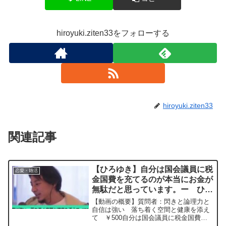
hiroyuki.ziten33をフォローする
hiroyuki.ziten33
関連記事
【ひろゆき】自分は国会議員に税
恋愛・婚活
金国費を充てるのが本当にお金が
無駄だと思っています。ー ひろ
ゆき切り抜き 20240310
【動画の概要】質問者：閃きと論理力と
自信は強い 落ち着く空間と健康を添え
て ￥500自分は国会議員に税金国費を
充てるのが本当にお金が無駄だと思って