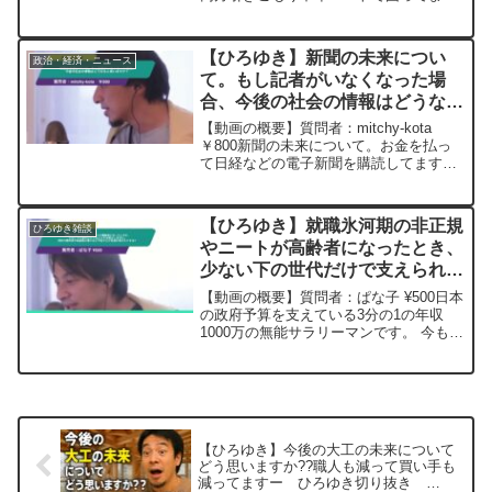
す。生活保護は入れといっても行動を起
こしてくれません。どうすればいいです
か。アドバイスください。元動画：仲良
【ひろゆき】新聞の未来につい
政治・経済・ニュース
くなる要素:言語、出...
て。もし記者がいなくなった場
合、今後の社会の情報はどうなる
と思いますか？ー ひろゆき切り
【動画の概要】質問者：mitchy-kota
抜き 20240228
￥800新聞の未来について。お金を払っ
て日経などの電子新聞を購読してますが
新聞業界は衰退している状況です。今は
SNSで情報が得られるから新聞はいらな
いと言う意見もありますが、情報を与え
【ひろゆき】就職氷河期の非正規
ひろゆき雑談
ているのは...
やニートが高齢者になったとき、
少ない下の世代だけで支えられる
気がしません。 同世代間共助や
【動画の概要】質問者：ぱな子 ¥500日本
資産税の導入など今後さらに負担
の政府予算を支えている3分の1の年収
1000万の無能サラリーマンです。 今も税
が増えたりする?ーひろゆき切り
金保険料辛いですが、将来、同世代の就
抜き20230924
職氷河期の非正規やニートが高齢者にな
ったときに、少ない下の世代だけで支え
られる気がし...
【ひろゆき】今後の大工の未来について
どう思いますか??職人も減って買い手も
減ってますー ひろゆき切り抜き