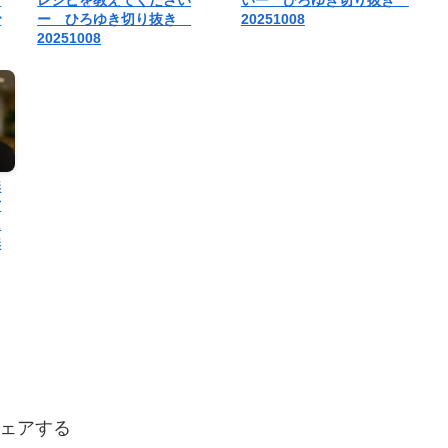
で
ー ひろゆき切り抜き
20251008
20251008
無
方
に
無
ェアする