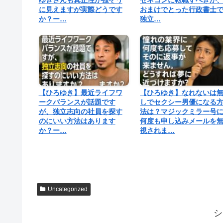
に見えますが実際どうです
おまけでとった行政書士
か？ー…
独立…
【ひろゆき】最近ライフワ
【ひろゆき】なれないは
ークバランスが話題です
しでセクシー男優になる
が、独立志向の社員を探す
法は？マジックミラー号
のにいい方法はあります
何度も申し込みメールを
か？ー…
視されま…
Uncategorized
シ