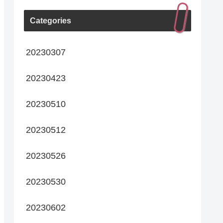
Categories
20230307
20230423
20230510
20230512
20230526
20230530
20230602