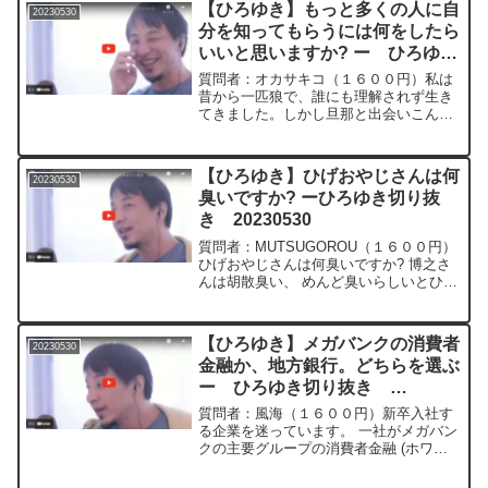
【ひろゆき】もっと多くの人に自
20230530
分を知ってもらうには何をしたら
いいと思いますか? ー ひろゆき
切り抜き 20230530
質問者：オカサキコ（１６００円）私は
昔から一匹狼で、誰にも理解されず生き
てきました。しかし旦那と出会いこんな
自分でも一緒にいて理解しようとしてく
れる人がいる事を知りました。今の世の
中でもっと多くの人に自分を知ってもら
【ひろゆき】ひげおやじさんは何
20230530
うには何をしたらいいと思...
臭いですか? ーひろゆき切り抜
き 20230530
質問者：MUTSUGOROU（１６００円）
ひげおやじさんは何臭いですか? 博之さ
んは胡散臭い、 めんど臭いらしいとひげ
おやじさんはいってました。＊＊＊＊＊
＊＊文字起こし内容＊＊＊＊＊＊＊＊＊
＊＊＊油ですね基本的にずっとテカテカ
【ひろゆき】メガバンクの消費者
20230530
してるんですよ...
金融か、地方銀行。どちらを選ぶ
ー ひろゆき切り抜き
20230530
質問者：風海（１６００円）新卒入社す
る企業を迷っています。 一社がメガバン
クの主要グループの消費者金融 (ホワイ
ト企業一覧に選出されるほどホワイト)
もう一社が全国でみても大きめな地方銀