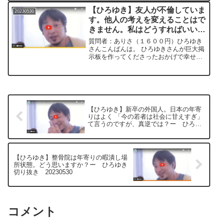
行 (ノルマがあり、 土日に勉強会への出
【ひろゆき】友人が不倫していま
20230530
席も半ば強制)...
す。他人の考えを変えることはで
きません。私はどうすればいい？
ー ひろゆき切り抜き
質問者：ありさ（１６００円）ひろゆき
20230530
さんこんばんは。 ひろゆきさんが巨大掲
示板を作ってくださったおかげで幸せに
自分らしく生きる知識を得ることがで
き、 現在穏やかに過ごせています。 本
当にありがとうございました。突然です
が相談です。 20代の...
【ひろゆき】新卒の外国人。日本の年寄
りはよく 「今の若者は社会に甘えすぎ」
て言うのですが、真逆では？ー ひろゆ
き切り抜き 20230530
【ひろゆき】整骨院は年寄りの暇潰し場
所状態。どう思いますか？ー ひろゆき
切り抜き 20230530
コメント