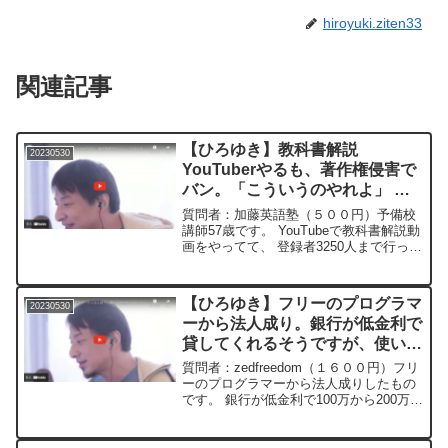
hiroyuki.ziten33
関連記事
【ひろゆき】教科書解説
20230530
YouTuberやるも、著作権侵害で
バン。「こういうのやれよ」 っ
ていうのある？ー ひろゆき切り
質問者：加藤英語塾（５００円）予備校
抜き 20230530
講師57歳です。 YouTubeで教科書解説動
画をやってて、 登録者3250人まで行った
んですが、著作権侵害でバンされちゃい
ました。 仕方がないのでイチからやり直
しで、 大学入試問題の解説動画を始めた
【ひろゆき】フリーのプログラマ
20230530
んで...
ーから法人成り。銀行が低金利で
貸してくれるそうですが、使い道
なし。投資に回した方がいい？
質問者：zedfreedom（１６００円）フリ
ー ひろゆき切り抜き
ーのプログラマーから法人成りしたもの
です。 銀行が低金利で100万から200万程
20230530
度貸してくれるそうです。 返済8年で金
利0.3。 ただ使い道が思いつきません。
とりあえず借りて投資に回すとかした...