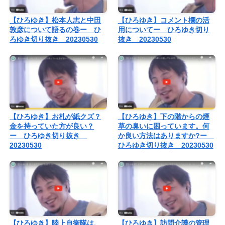
【ひろゆき】松本人志と中田
【ひろゆき】コメント欄の活
敦彦について語るの巻ー ひ
用についてー ひろゆき切り
ろゆき切り抜き 20230530
抜き 20230530
【ひろゆき】お札が紙クズ？
【ひろゆき】下の階からの煙
金を持っていた方が良い？
草の臭いに困っています。何
ー ひろゆき切り抜き
か良い方法はありますか?ー
20230530
ひろゆき切り抜き 20230530
【ひろゆき】陸上自衛隊は、
【ひろゆき】訪問介護の管理