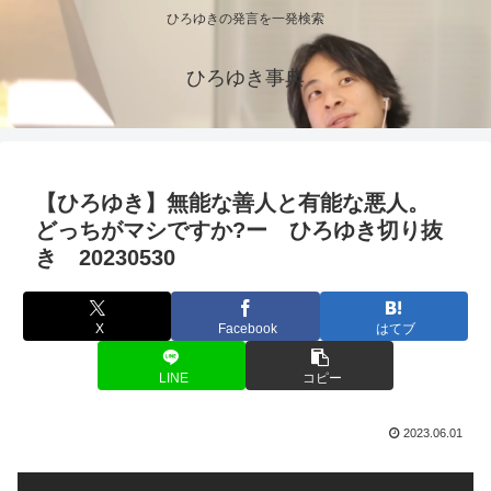
ひろゆきの発言を一発検索
ひろゆき事典
【ひろゆき】無能な善人と有能な悪人。
どっちがマシですか?ー ひろゆき切り抜
き 20230530
X
Facebook
はてブ
LINE
コピー
2023.06.01