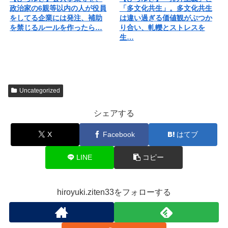
政治家の6親等以内の人が役員
「多文化共生」。多文化共生
をしてる企業には発注、補助
は違い過ぎる価値観がぶつか
を禁じるルールを作ったら…
り合い、軋轢とストレスを
生…
Uncategorized
シェアする
X
Facebook
はてブ
LINE
コピー
hiroyuki.ziten33をフォローする