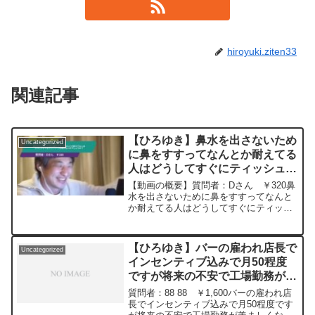
hiroyuki.ziten33
関連記事
【ひろゆき】鼻水を出さないため
Uncategorized
に鼻をすすってなんとか耐えてる
人はどうしてすぐにティッシュを
使わないのでしょうか？ー ひろ
【動画の概要】質問者：Dさん ￥320鼻
ゆき切り抜き 20241227
水を出さないために鼻をすすってなんと
か耐えてる人はどうしてすぐにティッシ
ュを使わないのでしょうか？元動画：ふ
りかけが売れると治安が悪くなる。東京
クラフト。2024/12/27 V16 ひろ
【ひろゆき】バーの雇われ店長で
Uncategorized
ゆきさ...
インセンティブ込みで月50程度
ですが将来の不安で工場勤務が羨
ましくなってきました。ー ひろ
質問者：88 88 ￥1,600バーの雇われ店
ゆき切り抜き 20240112
長でインセンティブ込みで月50程度です