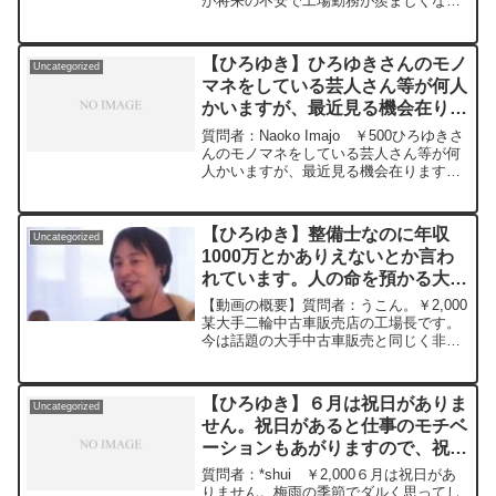
が将来の不安で工場勤務が羨ましくなっ
てきました。もうお酒も呑みたくな
い。。。元動画：能登半島に最大同時接
続✖️40円の寄付をするよ、その３。
【ひろゆき】ひろゆきさんのモノ
Uncategorized
Erdingerを呑みながら。2024/01/12
マネをしている芸人さん等が何人
V23
かいますが、最近見る機会在りま
https://www.youtube.com/watch?
v=c6MzCMgzBqw***************************
すか？今ブーム再来してバズっ
質問者：Naoko Imajo ￥500ひろゆきさ
***************ひろゆきさんの動画で、寄
てるようです。たまにはコラボお
んのモノマネをしている芸人さん等が何
せられた質問について、一問一答形式に
人かいますが、最近見る機会在ります
願いします。ー ひろゆき切り抜
してみました。過去にこんな質問してる
か？今ブーム再来してバズっ てるようで
き 20240314
かな？と気になったことがあれば、下記
す。たまにはコラボお願いします。面白
のサイトから検索してみてください。
いと思います！元動画：知らなくてもク
https://hiroyuki-ziten.com/できるだけ、
【ひろゆき】整備士なのに年収
Uncategorized
イズを正解するパターン。CH'TI
多くの質問を今後も編集し、アップロー
1000万とかありえないとか言わ
BLONDEを呑みながら 2024/03/14
ドしていきますので、使いやすいと感じ
れています。人の命を預かる大事
J21
て頂けたら、いいね！やチャンネル登録
https://www.youtube.com/watch?
な仕事だと思うのですがー ひろ
をよろしくお願いします。
【動画の概要】質問者：うこん。￥2,000
v=4Qas26IBYfk*****************************
ゆき切り抜き 20230728
某大手二輪中古車販売店の工場長です。
*************ひろゆきさんの動画で、寄せ
今は話題の大手中古車販売と同じく非上
られた質問について、一問一答形式にし
場なのですが ネットニュース等のコメン
てみました。過去にこんな質問してるか
トを見てると、整備士なのに年収1000万
な？と気になったことがあれば、下記の
とかありえないとか言われてました。 人
サイトから検索してみてください。
【ひろゆき】６月は祝日がありま
Uncategorized
の命預か...
https://hiroyuki-ziten.com/できるだけ、
せん。祝日があると仕事のモチベ
多くの質問を今後も編集し、アップロー
ーションもあがりますので、祝日
ドしていきますので、使いやすいと感じ
が欲しいですー ひろゆき切り抜
て頂けたら、いいね！やチャンネル登録
質問者：*shui ￥2,000６月は祝日があ
をよろしくお願いします。
き 20240404
りません。梅雨の季節でダルく思ってし