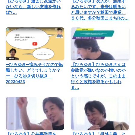
【ひろゆき】過去に友達がい
【ひろゆき】友人が、起業す
ないなら、新しい友達を作れ
るみたいです。未来は明るい
ば?…
と思いますか？秋田で農業、
５０代、多分秋田こまちRの…
➖ひろゆき➖病みそうなので転
【ひろゆき】ひろゆきさんは
職したい。どうでしょうか？
参政党が嫌いなのか憎いのか
ー ひろゆき切り抜き
という感じですが、このまま
20230423
行くと政権を取るかもしれ
ま…
【ひろゆき】公共事業等を、
【ひろゆき】「排外主義」と