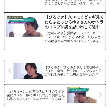
まうことも多いかと思います。 祝日があ
ると仕事のモチベーションもあがります
ので、祝日が欲しいです（２日くらい）
《祝日案》 【①雨の恵みの日】…雨
【ひろゆき】久々にまどマギ見て
Uncategorized
(雨)→水がな...
たらふとっひろゆきさんのホムラ
のコスプレ姿を思い出して途中で
萎えてきました なんとか頑張っ
【動画の概要】質問者：ペッパーキャッ
て最後まで見ますねー ひろゆき
ト￥1,000久々にまどマギ見てたらふとっ
ひろゆきさんのホムラのコスプレ姿を思
切り抜き 20230320
い出して途中で萎えてきました なんとか
頑張って最後まで見ますね
********************************...
【ひろゆき】ひろゆきさんは北朝鮮やア
フリカ、南米に行く時に「ワンちゃん拉
致られるカモ」とは思わなかったんです
か？ー ひろゆき切り抜き 20250312
【ひろゆき】この前ひろゆき殿のライブ
後にコメント欄に1000円払って質問した
ら消されました。なんでーー ひろゆき
切り抜き 20250505