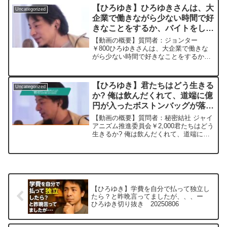
で温めて、Due Date 直前にアクシ...
ドしていきますので、使いやすいと感じ
【ひろゆき】ひろゆきさんは、大
Uncategorized
て頂けたら、いいね！やチャンネル登録
企業で働きながら少ない時間で好
をよろしくお願いします。
きなことをするか、バイトをしな
がら好きなことにたくさん時間を
【動画の概要】質問者：ジョンター
注ぐか、どちらがいいと思います
￥800ひろゆきさんは、大企業で働きな
がら少ない時間で好きなことをするか、
か？ー ひろゆき切り抜き
バイトをしながら好きなことにたくさん
20230323
時間を注ぐか、どちらがいいと思います
か？*****************************...
【ひろゆき】君たちはどう生きる
Uncategorized
か? 俺は飲んだくれて、道端に億
円が入ったボストンバッグが落ち
てないか日々探しながら生きる。
【動画の概要】質問者：秘密結社 ジャイ
ー ひろゆき切り抜き
アニズム推進委員会￥2,000君たちはどう
生きるか? 俺は飲んだくれて、道端に億
20230728
円が入ったボストンバッグが落ちてない
か日々探しながら生きる。
*******************************...
【ひろゆき】学費を自分で払って独立し
たら？と昨晩言ってましたが、、、ー
ひろゆき切り抜き 20250806