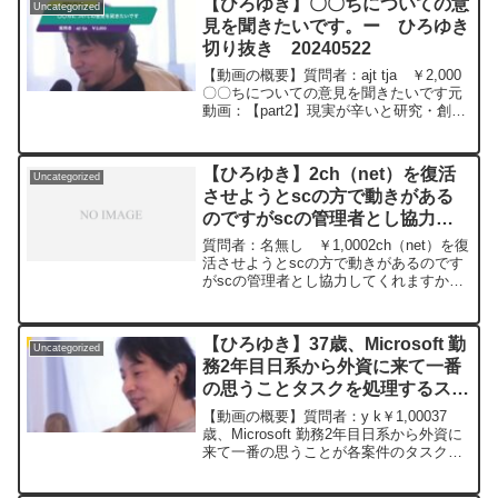
【ひろゆき】〇〇ちについての意
Uncategorized
ろゆきさんなら、ど...
見を聞きたいです。ー ひろゆき
切り抜き 20240522
【動画の概要】質問者：ajt tja ￥2,000
〇〇ちについての意見を聞きたいです元
動画：【part2】現実が辛いと研究・創作
は捗る。Deck & Donohue IPAを呑みなが
ら 2024/05/22 W21 ひろゆきさん
の動画...
【ひろゆき】2ch（net）を復活
Uncategorized
させようとscの方で動きがある
のですがscの管理者とし協力し
てくれますか？ー ひろゆき切り
質問者：名無し ￥1,0002ch（net）を復
抜き 20240314
活させようとscの方で動きがあるのです
がscの管理者とし協力してくれますか？
元動画：知らなくてもクイズを正解する
パターン。CH'TI BLONDEを呑みながら
2024/03/14 J21
【ひろゆき】37歳、Microsoft 勤
Uncategorized
https://www.youtube.com/watch?
務2年目日系から外資に来て一番
v=4Qas26IBYfk*****************************
の思うことタスクを処理するスピ
*************ひろゆきさんの動画で、寄せ
られた質問について、一問一答形式にし
ード感。タスクをこなすやり方と
【動画の概要】質問者：y k￥1,00037
てみました。過去にこんな質問してるか
考え方についてアドバイス頂けれ
歳、Microsoft 勤務2年目日系から外資に
な？と気になったことがあれば、下記の
来て一番の思うことが各案件のタスクを
ばー ひろゆき切り抜き
サイトから検索してみてください。
処理するスピード感の速さです。私の短
20230323
https://hiroyuki-ziten.com/できるだけ、
所は、自信がやるべきタスクを一旦手元
多くの質問を今後も編集し、アップロー