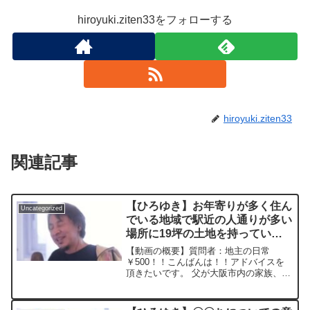
hiroyuki.ziten33をフォローする
hiroyuki.ziten33
関連記事
【ひろゆき】お年寄りが多く住ん
Uncategorized
でいる地域で駅近の人通りが多い
場所に19坪の土地を持ってい
る、活用方法に困ってます。 ど
【動画の概要】質問者：地主の日常
のように活用されますか？ー ひ
￥500！！こんばんは！！アドバイスを
頂きたいです。 父が大阪市内の家族、お
ろゆき切り抜き 20240314
年寄りが多く住んでいる地域で駅近の人
通りが多い場所に19坪の土地を持ってい
るのですが、活用方法に困ってます。 ひ