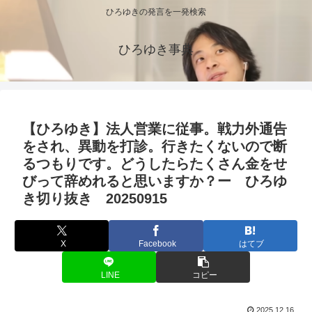
ひろゆきの発言を一発検索
ひろゆき事典
【ひろゆき】法人営業に従事。戦力外通告
をされ、異動を打診。行きたくないので断
るつもりです。どうしたらたくさん金をせ
びって辞めれると思いますか？ー ひろゆ
き切り抜き 20250915
X
Facebook
はてブ
LINE
コピー
2025.12.16