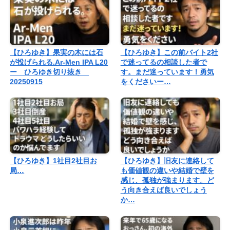
【ひろゆき】果実の木には石
【ひろゆき】この前バイト2社
が投げられる.Ar-Men IPA L20
で迷ってるの相談した者で
ー ひろゆき切り抜き
す。まだ迷っています！勇気
20250915
をくださいー…
【ひろゆき】1社目2社目お
【ひろゆき】旧友に連絡して
局…
も価値観の違いや結婚で壁を
感じ、孤独が強まります。ど
う向き合えば良いでしょう
か…