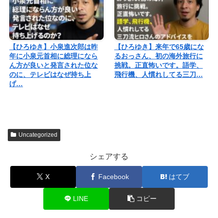
【ひろゆき】小泉進次郎は昨
【ひろゆき】来年で65歳にな
年に小泉元首相に総理になら
るおっさん、初の海外旅行に
ん方が良いと発言された位な
挑戦。正直怖いです。語学、
のに、テレビはなぜ持ち上
飛行機、人慣れしてる三刀…
げ…
Uncategorized
シェアする
X
Facebook
はてブ
LINE
コピー