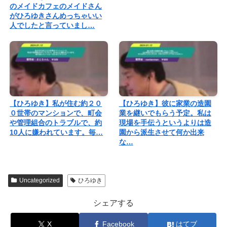
のメイドカフェのメイドさん
がひろゆきさんめっちゃいい
人でしたと言っていまし…
【ひろゆき】私が住む約２０
【ひろゆき】彼に家業の造園
０世帯のマンションで、町会
業を継いでもらう予定。私は
や管理組合のトラブルで、約
現場を手伝うというよりは造
10人に嫌われています。毎…
園から派生させて何か出来
な…
Uncategorized
ひろゆき
シェアする
X
Facebook
はてブ