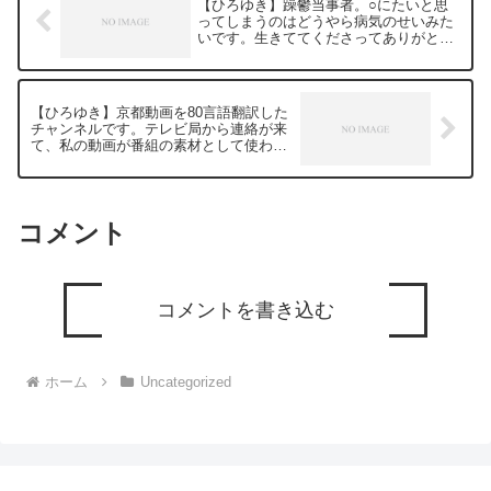
【ひろゆき】躁鬱当事者。○にたいと思
てどう思いますか？？元動画：能登半島
ってしまうのはどうやら病気のせいみた
に最大同時接続✖️40円の寄付をするよ、
いです。生きててくださってありがとう
その３。Erdingerを呑みながら。
ございます！ー ひろゆき切り抜き
2024/01/12 V23
20240112
https://www.youtube.com/watch?
v=c6MzCMgzBqw***************************
【ひろゆき】京都動画を80言語翻訳した
***************ひろゆきさんの動画で、寄
チャンネルです。テレビ局から連絡が来
せられた質問について、一問一答形式に
て、私の動画が番組の素材として使われ
してみました。過去にこんな質問してる
ました！ー ひろゆき切り抜き
かな？と気になったことがあれば、下記
20240112
のサイトから検索してみてください。
https://hiroyuki-ziten.com/できるだけ、
多くの質問を今後も編集し、アップロー
コメント
ドしていきますので、使いやすいと感じ
て頂けたら、いいね！やチャンネル登録
をよろしくお願いします。
コメントを書き込む
ホーム
Uncategorized