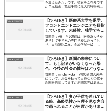
を迎えたみたいです。彼女をご存知です
か？元動画：能登半島に最大同時接続
✖️30円の寄付をするよ、その２。ジョー
ジアワインを呑みながら。2024/01/11
J22
【ひろゆき】医療系大学を退学。
Uncategorized
https://www.youtube.com/watch?
フロントエンドエンジニアを目指
v=1_qiOcWAC6A&t=8068s****************
しています。未経験、独学でも就
**************************ひろゆきさんの動
画で、寄せられた質問について、一問一
職できるでしょうか？ー ひろゆ
質問者：Att ￥500僕は、医療系大学を
答形式にしてみました。過去にこんな質
き切り抜き 20240228
退学して事務系の専門学校に通ってお
問してるかな？と気になったことがあれ
り、日商簿記二級、全経簿記一級、
ば、下記のサイトから検索してみてくだ
Word、Excel２級などの資格を持ってい
さい。https://hiroyuki-ziten.com/できる
ます。趣味でHTML、CSS、JavaScript
だけ、多くの質問を今後も編集し、アッ
の学習をしていて、フロントエンドエン
プロードしていきますので、使いやすい
【ひろゆき】新聞の未来につい
Uncategorized
ジニアを目指しています。未経験、独学
と感じて頂けたら、いいね！やチャンネ
て。もし記者がいなくなった場
でも就職できるでしょうか？元動画：ロ
ル登録をよろしくお願いします。
合、今後の社会の情報はどうなる
シアの敗北は無さそうな、、Guillaume
Dursusを呑みながら 2024/02/28
と思いますか？ー ひろゆき切り
質問者：mitchy-kota ￥800新聞の未来
W22
抜き 20240228
について。お金を払って日経などの電子
https://www.youtube.com/watch?
新聞を購読してますが新聞業界は衰退し
v=GK3quBgoXnQ***************************
ている状況です。今はSNSで情報が得ら
***************ひろゆきさんの動画で、寄
れるから新聞はいらないと言う意見もあ
せられた質問について、一問一答形式に
りますが、情報を与えているのはジャー
してみました。過去にこんな質問してる
【ひろゆき】妻が子供を連れてい
Uncategorized
ナリストでは思います。もし記者がいな
かな？と気になったことがあれば、下記
る時、高齢男性から理不尽な内容
くなった場合、今後の社会の情報はどう
のサイトから検索してみてください。
で怒られることが何度かありまし
なると思いますか？元動画：ロシアの敗
https://hiroyuki-ziten.com/できるだけ、
北は無さそうな、、Guillaume Dursusを