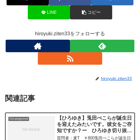
LINE
コピー
hiroyuki.ziten33をフォローする
hiroyuki.ziten33
関連記事
【ひろゆき】兎田ぺこらが誕生日
Uncategorized
を迎えたみたいです。彼女をご存
知ですか？ー ひろゆき切り抜
き 20240111
質問者：麦T ￥800兎田ぺこらが誕生日