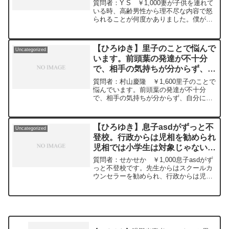
た。妻はどのように対処すべきで
多くの質問を今後も編集し、アップロー
質問者：Y S ￥1,000妻が子供を連れて
呑みながら 2024/02/28 W22
ドしていきますので、使いやすいと感じ
しょうか。ー ひろゆき切り抜
いる時、高齢男性から理不尽な内容で怒
https://www.youtube.com/watch?
て頂けたら、いいね！やチャンネル登録
られることが何度かありました。僕が目
き 20240314
v=GK3quBgoXnQ***************************
をよろしくお願いします。
の前にいればキレ返しますが、男の僕が
***************ひろゆきさんの動画で、寄
いる時は言ってこないのだと思います。
せられた質問について、一問一答形式に
こういう高齢世代の男は（全員ではない
してみました。過去にこんな質問してる
【ひろゆき】里子のことで悩んで
Uncategorized
ですが）ろくに子育てもして来ず、子育
かな？と気になったことがあれば、下記
います。前頭葉の発達が不十分
ての大変さを知らないのだと思います。
のサイトから検索してみてください。
で、相手の気持ちが分からず、自
次にこのような老人に遭遇してしまった
https://hiroyuki-ziten.com/できるだけ、
時、妻はどのように対処すべきでしょう
分にされて嫌なことを相手にして
多くの質問を今後も編集し、アップロー
質問者：村山慶隆 ￥1,600里子のことで
か。元動画：知らなくてもクイズを正解
ドしていきますので、使いやすいと感じ
しまいますー ひろゆき切り抜
悩んでいます。前頭葉の発達が不十分
するパターン。CH'TI BLONDEを呑みな
て頂けたら、いいね！やチャンネル登録
で、相手の気持ちが分からず、自分にさ
き 20240522
がら 2024/03/14 J21
をよろしくお願いします。
れて嫌なことを相手にしてしまいます。
https://www.youtube.com/watch?
手を出したりする時に、故意の時と故意
v=4Qas26IBYfk*****************************
ではないこともあり、里子自身も「やっ
*************ひろゆきさんの動画で、寄せ
【ひろゆき】息子asdがずっと不
Uncategorized
てしまう」と、断片的...
られた質問について、一問一答形式にし
登校。行政からは児相を勧められ
てみました。過去にこんな質問してるか
児相では小学生は対象じゃないと
な？と気になったことがあれば、下記の
言われ息子の行き場所がない。義
サイトから検索してみてください。
質問者：せかせか ￥1,000息子asdがず
https://hiroyuki-ziten.com/できるだけ、
務教育についてどう思います？
っと不登校です。先生からはスクールカ
多くの質問を今後も編集し、アップロー
ウンセラーを勧められ、行政からは児相
ー ひろゆき切り抜き
ドしていきますので、使いやすいと感じ
を勧められ児相では小学生は対象じゃな
20240112
て頂けたら、いいね！やチャンネル登録
いと言われ息子の行き場所がないです。
をよろしくお願いします。
フリースクールは高くて通えません。夜
のは多様化に対応しようみたいな風潮あ
るも学校は普通の人用のプログラムしか
ないと思います。日本の義務教育につい