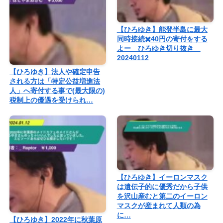
【ひろゆき】能登半島に最大
同時接続✖️40円の寄付をする
よー ひろゆき切り抜き
20240112
【ひろゆき】法人や確定申告
される方は「特定公益増進法
人」へ寄付する事で(最大限の)
税制上の優遇を受けられ…
【ひろゆき】イーロンマスク
は遺伝子的に優秀だから子供
を沢山産むと第二のイーロン
マスクが産まれて人類の為
に…
【ひろゆき】2022年に秋葉原