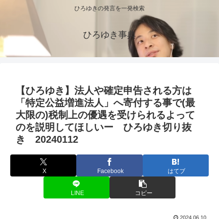
ひろゆきの発言を一発検索
ひろゆき事典
【ひろゆき】法人や確定申告される方は
「特定公益増進法人」へ寄付する事で(最
大限の)税制上の優遇を受けられるよって
のを説明してほしいー ひろゆき切り抜
き 20240112
X
Facebook
はてブ
LINE
コピー
2024.06.10