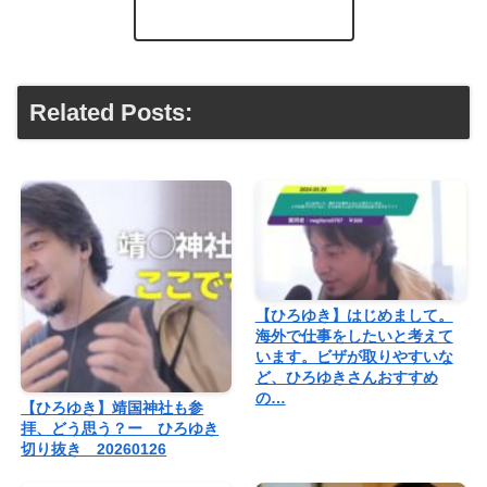
Related Posts:
【ひろゆき】はじめまして。
海外で仕事をしたいと考えて
います。ビザが取りやすいな
ど、ひろゆきさんおすすめ
の…
【ひろゆき】靖国神社も参
拝、どう思う？ー ひろゆき
切り抜き 20260126