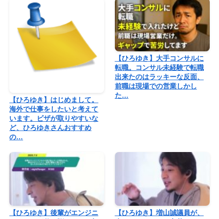
【ひろゆき】大手コンサルに
転職。コンサル未経験で転職
出来たのはラッキーな反面、
前職は現場での営業しかし
た…
【ひろゆき】はじめまして。
海外で仕事をしたいと考えて
います。ビザが取りやすいな
ど、ひろゆきさんおすすめ
の…
【ひろゆき】後輩がエンジニ
【ひろゆき】増山誠議員が、