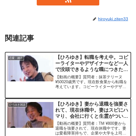
hiroyuki.ziten33
関連記事
【ひろゆき】転職を考え中。コピ
恋愛・婚活
ーライターやデザイナーなど一人
で没頭できるような職につきた
い。アドバイスいただきたいー
【動画の概要】質問者：抹茶テリーヌ
ひろゆき切り抜き 20250205
¥50020歳男です。現在飲食業から転職を
考えています。コピーライターやデザイ
ナーなど一人で没頭できるような職につ
きたいと考えているのですが、金銭面で
の将来性がないような気がして悩んでし
【ひろゆき】妻から退職を強要さ
ひろゆき雑談
まいます。今後現在...
れて、現在休職中。妻はスピにハ
マり、会社に行くと生霊がついて
くると。復職希望ですが、許可し
【動画の概要】質問者：TM ¥800妻から
てくれないー ひろゆき切り抜
退職を強要されて、現在休職中です。妻
は愛着障害持ちで、企業や大学を上司や
き 20241107