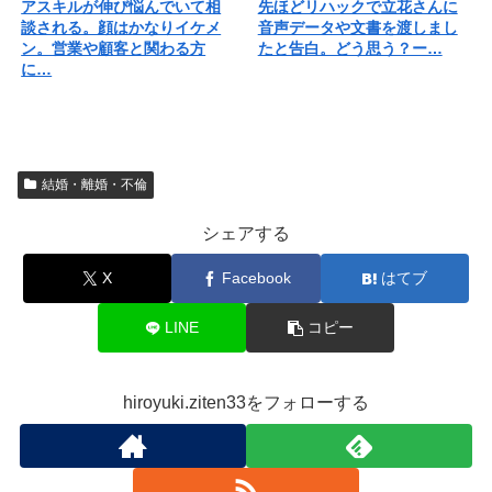
アスキルが伸び悩んでいて相
先ほどリハックで立花さんに
談される。顔はかなりイケメ
音声データや文書を渡しまし
ン。営業や顧客と関わる方
たと告白。どう思う？ー…
に…
結婚・離婚・不倫
シェアする
X
Facebook
はてブ
LINE
コピー
hiroyuki.ziten33をフォローする