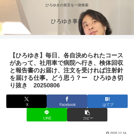
ひろゆきの発言を一発検索
ひろゆき事典
【ひろゆき】毎日、各自決められたコース
があって、社用車で病院へ行き、検体回収
と報告書のお届け、注文を受ければ注射針
を届ける仕事。どう思う？ー ひろゆき切
り抜き 20250806
X
Facebook
はてブ
LINE
コピー
2025.12.16