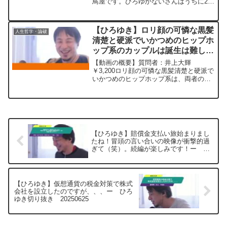
鳥屋です。ひろゆかないさんはうちに2回
来てくれたのですが、ひろゆきさんはい
つ来てくれますか？ちなみにゆかないさ
んはその後飛田新地にいったみたいで
【ひろゆき】ロリ顔の可憐な黒髪
人生哲学・論破
す。何しにいったの...
清楚と硬派でいかつめのヒップホ
ップ系のカップルは誕生は難しい
ー ひろゆき切り抜き
【動画の概要】質問者：井上大輝
20230513
￥3,200ロリ顔の可憐な黒髪清楚と硬派で
いかつめのヒップホップ系は、両者の容
姿や性格、異性の好みがあまりにも互い
とかけ離れてるため、このようなカップ
ルが誕生するより、クロちゃん似の男性
と浜辺美波さん似の美人...
【ひろゆき】賠償金支払い旅始まりまし
たね！冒頭の言い合いの映像が衝撃的過
ぎて（笑）。続編が楽しみです！ー ひ
ろゆき切り抜き 20250519
【ひろゆき】仮想通貨の税金対策で株式
会社を設立したのですが、、、ー ひろ
ゆき切り抜き 20250625