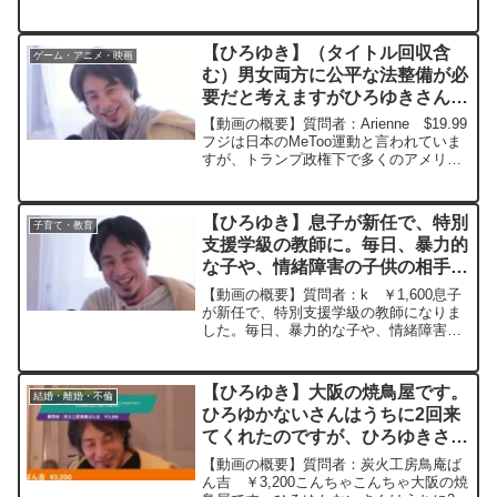
教授と相性が合わずに即辞めます。妻は
スピにハマり、会社に行くと生霊がつい
てくると言ってきます。妻にもストレス
【ひろゆき】（タイトル回収含
ゲーム・アニメ・映画
をかけていましたが...
む）男女両方に公平な法整備が必
要だと考えますがひろゆきさんは
どう思われますか？ー ひろゆき
【動画の概要】質問者：Arienne $19.99
切り抜き 20250404
フジは日本のMeToo運動と言われていま
すが、トランプ政権下で多くのアメリカ
人が「アレは行き過ぎだった」と反省中
です。先日は虚偽の性被害を告発した女
性が刑事起訴され、2年の刑を言い渡され
【ひろゆき】息子が新任で、特別
子育て・教育
まし...
支援学級の教師に。毎日、暴力的
な子や、情緒障害の子供の相手を
しています。本人も疲れ果ててい
【動画の概要】質問者：k ￥1,600息子
ます。どう支えればいいでしょう
が新任で、特別支援学級の教師になりま
した。毎日、暴力的な子や、情緒障害の
か？ー ひろゆき切り抜き
子供の相手をしています。本人も疲れ果
20250505
てています。どう支えればいいでしょう
か？元動画：神と感動は心の中に居る。
【ひろゆき】大阪の焼鳥屋です。
結婚・離婚・不倫
AIも何れ。Lef...
ひろゆかないさんはうちに2回来
てくれたのですが、ひろゆきさん
はいつ来てくれますか？ー ひろ
【動画の概要】質問者：炭火工房鳥庵ば
ゆき切り抜き 20231128
ん吉 ￥3,200こんちゃこんちゃ大阪の焼