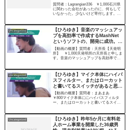
ー ひろゆき切り抜き
質問者：Lagrangian336 ￥1,000石川県
20240112
に関わった会社があったのに、何もして
いなかった。少ないけど寄付します。元
動画：能登半島に最大同時接続✖️40円の
寄付をするよ、その３。Erdingerを呑み
ながら。2024/01/12 V23
【ひろゆき】音楽のマッシュアッ
Uncategorized
https://www.youtube.com/watch?
プを高効率で作成するMashNet
v=c6MzCMgzBqw***************************
というソフトの、開発に成功。
***************ひろゆきさんの動画で、寄
せられた質問について、一問一答形式に
YouTubeに、マッシュアップ動
【動画の概要】質問者：天所長【天発明
してみました。過去にこんな質問してる
画を上げてますが、再生が伸びま
所】 ￥1,000天発明所の天所長と申しま
かな？と気になったことがあれば、下記
す。音楽のマッシュアップを高効率で作
せん。ー ひろゆき切り抜き
のサイトから検索してみてください。
成するMashNetというソフトの、開発に
20250404
https://hiroyuki-ziten.com/できるだけ、
成功しました。現実に音楽は無限にある
多くの質問を今後も編集し、アップロー
ので、ビジネスの可能性も無限大です。
ドしていきますので、使いやすいと感じ
【ひろゆき】マイク本体にハイパ
Uncategorized
YouTub...
て頂けたら、いいね！やチャンネル登録
スフィルター、またはローカット
をよろしくお願いします。
と書いてるスイッチがあると思い
ます。オンにするとファンの音と
【動画の概要】質問者：まあまあ
か、低音のノイズが軽減されます
￥800マイク本体ににハイパスフィルタ
ー、またはローカットと書いてるスイッ
よ！ー ひろゆき切り抜き
チがあると思います。ルートみたいな記
20240516
号で書いてあるかも。それをオンにする
とファンの音とか、低音のノイズが軽減
【ひろゆき】昨年5か月に有料老
Uncategorized
されますよ！元動画：日本は...
人ホーム事業を開業した36歳男