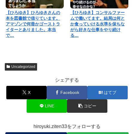
【ひろゆき】ひろゆきさんの
【ひろゆき】コンサルファー
本を図書館で借りています。
ムで働いてます。結局は何と
アマゾンで何冊かゴーストラ
か食っていける水準を保ちな
イターとありました。本当
がら好きな仕事をやり続け
で…
る…
Uncategorized
シェアする
X
Facebook
はてブ
LINE
コピー
hiroyuki.ziten33をフォローする