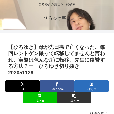
ひろゆきの発言を一発検索
ひろゆき事典
【ひろゆき】母が先日癌で亡くなった。毎
回レントゲン撮って転移してませんと言わ
れ、実際は色んな所に転移。先生に復讐す
る方法？ー ひろゆき切り抜き
202051129
X
Facebook
はてブ
LINE
コピー
2025.12.16