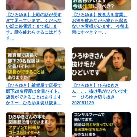
【ひろゆき】上司の話が長す
【ひろゆき】飲食店を営業。
ぎて困っています。くだらな
お酒を飲みながら寝たら起き
い話に終電近くまで残しま
ないお客様がいます。 今後出
す。話を終わらせるにはどう
禁にすべき？ー…
す…
【ひろゆき】雑貨屋で店長で
【ひろゆき】ひろゆきさ
部下20名程度は全員バイト。
ん、、、抜け毛がひどいです
店長ができることはあります
ー ひろゆき切り抜き
か？ー ひろゆき切り抜き…
202051129