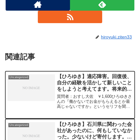
hiroyuki.ziten33
関連記事
【ひろゆき】適応障害。回復後、
Uncategorized
自分の経験を活かして新しいこと
をしようと考えてます。将来的に
小銭稼ぎにつながれば嬉しいで
質問者：おすし大佐 ￥1,600ひろゆきさ
す。ご助言下さいー ひろゆき切
んの『働かないでお金がもらえるとか最
高じゃないですか』というセリフを聞い
り抜き 20240516
て『そんな生き方もあるのかー』と面白
がっていたら、自分が適応障害になりま
した。数ヶ月時間ができたので、回復
【ひろゆき】石川県に関わった会
Uncategorized
後、自分の経験を活か...
社があったのに、何もしていなか
った。少ないけど寄付します。