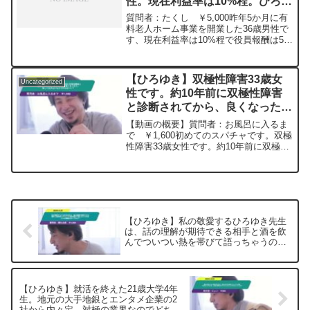
性。現在利益率は10%程。ひろゆ
きさんは利益率何%維持が理想で
質問者：たくし ￥5,000昨年5か月に有
すか?ー ひろゆき切り抜き
料老人ホーム事業を開業した36歳男性で
す、現在利益率は10%程で役員報酬は50
20240404
万⇒110万にあげられましたが (12月決
算)まだ一年目なので、時に寝れない日が
ある位不安はあります。今後はひろゆき
【ひろゆき】双極性障害33歳女
Uncategorized
さん...
性です。約10年前に双極性障害
と診断されてから、良くなったり
悪くなったりを繰り返していま
【動画の概要】質問者：お風呂に入るま
す。楽しく生きるにはどうすれば
で ￥1,600初めてのスパチャです。双極
性障害33歳女性です。約10年前に双極性
いい？ー ひろゆき切り抜き
障害と診断されてから、良くなったり悪
20250404
くなったりを繰り返しています。自殺未
遂も何度かしてしまいました。毎日が生
きづらく、この...
【ひろゆき】私の敬愛するひろゆき先生
は、話の理解が期待できる相手と酒を飲
んでついつい熱を帯びて語っちゃうのは
どんな議題が多いですか？ー ひろゆき
切り抜き 20250625
【ひろゆき】就活を終えた21歳大学4年
生。地元の大手地銀とエンタメ企業の2
社から内々定。対極の業界なのでどちら