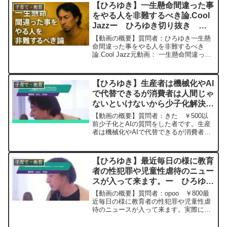
ますか元動画：「黄金は口を閉ざす」
【ひろゆき】一生懸命間違った事
子育て・教育
Pecheresse...
をやる人を非難するべき論.Cool
Jazzー ひろゆき切り抜き
20251025
【動画の概要】質問者：ひろゆき一生懸
命間違った事をやる人を非難するべき
論.Cool Jazz元動画： 一生懸命間違った
事をやる人を非難するべき論.Cool
Jazz ひろゆきさんの動画で、寄
せられた質問について、一問一答形式に
【ひろゆき】生産者は機械化やAI
子育て・教育
してみま...
で代替できるが消費者は人間じゃ
ないといけないから少子化解決し
た方がいいとのことです
【動画の概要】質問者：きた ￥500以
が、、、。ー ひろゆき切り抜
前少子化とAIの質問をした者です。生産
者は機械化やAIで代替できるが消費者は
き 20240404
人間じゃないといけないから少子化解決
した方がいいとのことですがそれなら貧
しい国の国民や難民や移民に日本国籍を
【ひろゆき】最近毎日の様に教育
子育て・教育
与えて生活保護を電...
者の性犯罪や児童性虐待のニュー
スが入って来ます。ー ひろゆき
切り抜き 20240326
【動画の概要】質問者：opoo ￥800最
近毎日の様に教育者の性犯罪や児童性虐
待のニュースが入って来ます。実際にデ
ータとしても増えており、判決が出ても
執行猶予がつくなどかなり軽い内容。少