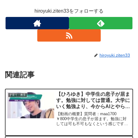
hiroyuki.ziten33をフォローする
hiroyuki.ziten33
関連記事
【ひろゆき】中学生の息子が居ま
子育て・教育
す。勉強に対しては普通。大学に
いく勉強より、今からAIとやらに
触れさせた方が本人のためになり
【動画の概要】質問者：maa1700
ますかー ひろゆき切り抜き
￥800中学生の息子が居ます。勉強に対
しては可も不可もなくという感じです。
20250217
要は、大学にいく勉強より、今からAIと
やらに触れさせた方が本人のためになり