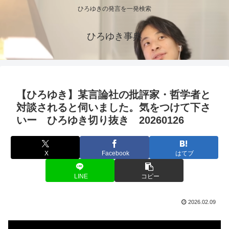
ひろゆきの発言を一発検索
ひろゆき事典
【ひろゆき】某言論社の批評家・哲学者と
対談されると伺いました。気をつけて下さ
いー ひろゆき切り抜き 20260126
X
Facebook
はてブ
LINE
コピー
2026.02.09