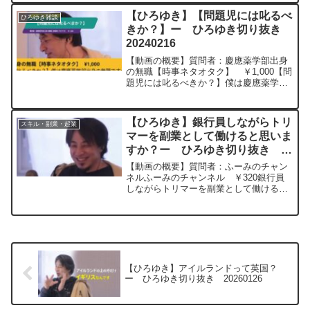
子高齢化を煽りまくってると思うのです
【ひろゆき】【問題児には叱るべ
ひろゆき雑談
が国はどういう目論...
きか？】ー ひろゆき切り抜き
20240216
【動画の概要】質問者：慶應薬学部出身
の無職【時事ネタオタク】 ￥1,000【問
題児には叱るべきか？】僕は慶應薬学部
出身の無職ですが,先月南麻布の『鮨（す
し）よし田』という高級寿司で,大将がマ
ナーの悪いラウンジ嬢に怒ってケンカし
【ひろゆき】銀行員しながらトリ
スキル・副業・起業
たそうです。最...
マーを副業として働けると思いま
すか？ー ひろゆき切り抜き
20231014
【動画の概要】質問者：ふーみのチャン
ネルふーみのチャンネル ￥320銀行員
しながらトリマーを副業として働けると
思いますか？元動画：独立より副業のほ
うが成功率が高い。Bière du Vexinを呑み
ながら 2023/10/14 S19 ...
【ひろゆき】アイルランドって英国？
ー ひろゆき切り抜き 20260126