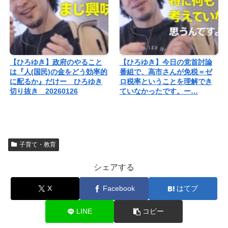
【ひろゆき】政府のやること
【ひろゆき】今日の党首討論
は『人(国民)の金をどう効率的
番組で、高市さんが免税＝ゼ
に配るか』だけー ひろゆき
ロ税率ということを理解でき
切り抜き 20260126
ていなかったです。ー…
子育て・教育
シェアする
X
Facebook
はてブ
LINE
コピー