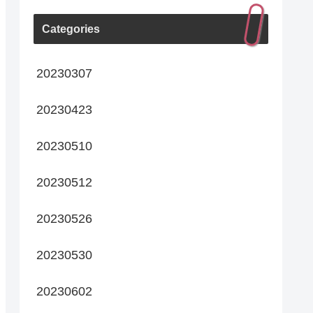
Categories
20230307
20230423
20230510
20230512
20230526
20230530
20230602