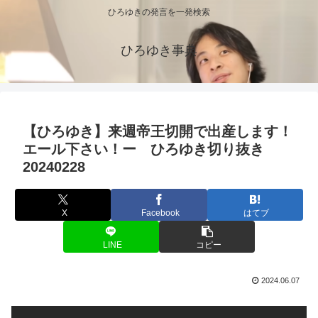
ひろゆきの発言を一発検索
ひろゆき事典
【ひろゆき】来週帝王切開で出産します！
エール下さい！ー ひろゆき切り抜き
20240228
X
Facebook
はてブ
LINE
コピー
2024.06.07