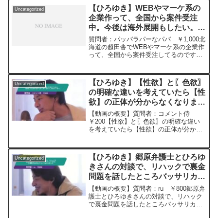
たな、あれだ。今あの、僕ドクタースト
【ひろゆき】WEBやマーケ系の
Uncategorized
ーンを途中まで...
企業作って、全国から案件受注
中。今後は海外展開もしたい。逆
オフショア的に日本に依頼してく
質問者：パッパラパーなパパ ￥1,000北
れるような国ってある？ー ひろ
海道の超田舎でWEBやマーケ系の企業作
って、全国から案件受注してるのです
ゆき切り抜き 20240228
が、今後海外にもお客さん作って行きた
いなと思ってるのですが、逆オフショア
的に日本に依頼してくれるような国って
【ひろゆき】【性欲】と〖色欲〗
Uncategorized
どこが可能性あると思います？元動画：
の明確な違いを考えていたら【性
ロシアの敗北は無さそうな、、Guillaume
欲】の正体が分からなくなりまし
Dursusを呑みながら 2024/02/28
W22
た。教えて下さい。ー ひろゆき
【動画の概要】質問者：コメント侍
https://www.youtube.com/watch?
切り抜き 20240228
￥200【性欲】と〖色欲〗の明確な違い
v=GK3quBgoXnQ***************************
を考えていたら【性欲】の正体が分から
***************ひろゆきさんの動画で、寄
なくなりました。教えて下さい。元動
せられた質問について、一問一答形式に
画：ロシアの敗北は無さそうな、、
してみました。過去にこんな質問してる
Guillaume Dursusを呑みながら
かな？と気になったことがあれば、下記
【ひろゆき】郷原弁護士とひろゆ
Uncategorized
2024/02/28...
のサイトから検索してみてください。
きさんの対談で、リハックで裏金
https://hiroyuki-ziten.com/できるだけ、
問題を話したところバッサリカッ
多くの質問を今後も編集し、アップロー
トされたと郷原さんがおっしゃっ
ドしていきますので、使いやすいと感じ
【動画の概要】質問者：ru ￥800郷原弁
て頂けたら、いいね！やチャンネル登録
ておられました。ー ひろゆき切
護士とひろゆきさんの対談で、リハック
をよろしくお願いします。
で裏金問題を話したところバッサリカッ
り抜き 20250408
トされたと郷原さんがおっしゃっておら