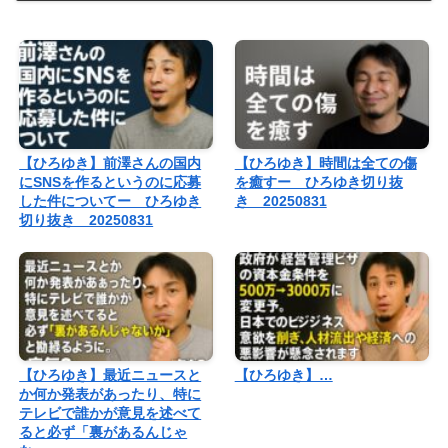
【ひろゆき】前澤さんの国内
【ひろゆき】時間は全ての傷
にSNSを作るというのに応募
を癒すー ひろゆき切り抜
した件についてー ひろゆき
き 20250831
切り抜き 20250831
【ひろゆき】最近ニュースと
【ひろゆき】…
か何か発表があったり、特に
テレビで誰かが意見を述べて
ると必ず「裏があるんじゃ