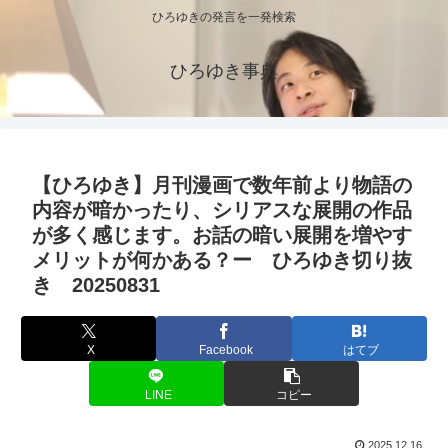
ひろゆきの発言を一発検索
ひろゆき事典
【ひろゆき】月刊漫画で数年前より物語の
内容が暗かったり、シリアスな展開の作品
が多く感じます。お話の暗い展開を増やす
メリットが何かある？ー ひろゆき切り抜
き 20250831
X
Facebook
はてブ
LINE
コピー
2025.12.16