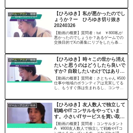
「雪は静かに降る」 INTRAMUROS
J00 ひろゆきさんの動画で、寄
せられた質問について、一問一答形式に
【ひろゆき】私が悪かったのでし
ゲーム・アニメ・映画
して...
ょうか？ー ひろゆき切り抜き
20240326
【動画の概要】質問者：tut ￥800私が
悪かったのでしょうか？あるゲームでの
交換目的でXの募集にリプをしたら条件
が合っていたのに断られました。理由を
尋ねると、私から出せるものがリンクを
確認して欲しいと言っていたことが面倒
【ひろゆき】時々この世から消え
ゲーム・アニメ・映画
だったからと言われ...
たいと思うのはどうしたら良いで
すか? 自殺したいわけではありま
せん。死にたいのでは無いのです
【動画の概要】質問者：さとちゃん ¥500
ー ひろゆき切り抜き
仕事や地域のボランティアは充実してる
し、もうすぐ孫は生まれるし、コンサー
20241015
トや観劇や映画鑑賞も頻繁に行って人生
思い切り楽しんてるのに、時々この世か
ら消えたいと思うのはどうしたら良いで
【ひろゆき】友人数人で独立して
ゲーム・アニメ・映画
すか? 自殺したい...
戦略やITコンサルをやっていま
す。小さいITサービスを買い取っ
て育てて売却し利益を得るビジネ
【動画の概要】質問者：コンサルタント
スに挑戦。ひろゆきさんならどう
A ¥800友人数人で独立して戦略やITコ