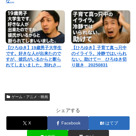
な…
【ひろゆき】19歳男子大学生
【ひろゆき】子育て真っ只中
です。好きな人が出来たので
のイライラ。冷静ではいられ
すが、彼氏がいるからと断ら
ない。助けてー ひろゆき切
れてしまいました。別れさ…
り抜き 20250831
ゲーム・アニメ・映画
シェアする
X
Facebook
はてブ