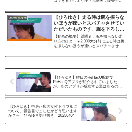
はできるでしょうか？元動画：能登半島
さい。https://hiroyuki-ziten.com/できる
に最大同時接続✖️30円の寄付をするよ、
だけ、多くの質問を今後も編集し、アッ
その２。ジョージアワインを呑みなが
プロードしていきますので、使いやすい
ら。2024/01/11 J22
と感じて頂けたら、いいね！やチャンネ
【ひろゆき】走る時は腕を振らな
Uncategorized
https://www.youtube.com/watch?
ル登録をよろしくお願いします。
いほうが速いとスパチャさせてい
v=1_qiOcWAC6A&t=8068s****************
ただいたものです。腕を下ろした
**************************ひろゆきさんの動
画で、寄せられた質問について、一問一
まま手のひらが後ろを向くように
【動画の概要】質問者：腕を振らない走
答形式にしてみました。過去にこんな質
捻るだけ。やってみていただけな
り方のひと ￥2,000大分前に走る時は腕
問してるかな？と気になったことがあれ
を振らないほうが速いとスパチャさせて
いでしょうか。ー ひろゆき切り
ば、下記のサイトから検索してみてくだ
いただいたものです。方法は腕を下ろし
抜き20231018
さい。https://hiroyuki-ziten.com/できる
たまま手のひらが後ろを向くように捻る
だけ、多くの質問を今後も編集し、アッ
だけです。それだけでいいのでやってみ
プロードしていきますので、使いやすい
ていただけないでし...
と感じて頂けたら、いいね！やチャンネ
ル登録をよろしくお願いします。
【ひろゆき】昨日のReHacQ配信で
ReHacQアプリが紹介されていました
が、あのアプリが成功する道はあるので
しょうか？ー ひろゆき切り抜き
20250312
【ひろゆき】中居正広の女性トラブルに
ついて、報告書でましたがどう思います
か？ー ひろゆき切り抜き 20250404