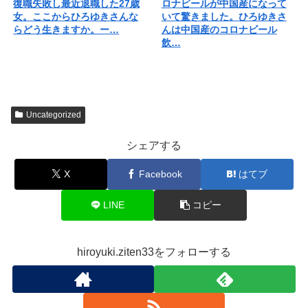
復職失敗し最近退職した27歳
ロナビールが中国産になって
女。ここからひろゆきさんな
いて驚きました。ひろゆきさ
らどう生きますか。ー…
んは中国産のコロナビール
飲…
Uncategorized
シェアする
X
Facebook
はてブ
LINE
コピー
hiroyuki.ziten33をフォローする