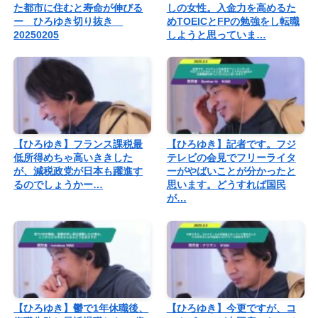
た都市に住むと寿命が伸びる
しの女性。入金力を高めるた
ー ひろゆき切り抜き
めTOEICとFPの勉強をし転職
20250205
しようと思っていま…
【ひろゆき】フランス課税最
【ひろゆき】記者です。フジ
低所得めちゃ高いききした
テレビの会見でフリーライタ
が、減税政党が日本も躍進す
ーがやばいことが分かったと
るのでしょうかー…
思います。どうすれば国民
が…
【ひろゆき】鬱で1年休職後、
【ひろゆき】今更ですが、コ