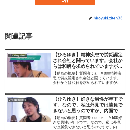
hiroyuki.ziten33
関連記事
【ひろゆき】精神疾患で労災認定
Uncategorized
され会社と闘っています。会社か
らは和解を求められていますが裁
判をした方が良いか迷っていま
【動画の概要】質問者：a ￥800精神疾
す。アドバイスをお願いします。
患で労災認定され会社と闘っています。
会社からは和解を求められていますが裁
ー ひろゆき切り抜き
判をした方が良いか迷っています。会社
20240111
はCMをしている大企業です。アドバイス
をお願いします。元動画：能登半島に最
【ひろゆき】好きな男性が年下で
Uncategorized
大同時接続✖️30...
す。なので、私は外見では勝負で
きないと思うのですが、内面で勝
負しようとしたら、どういうとこ
【動画の概要】質問者：do oki ￥500好
ろを頑張ればよいでしょうか？
きな男性が年下です。なので、私は外見
では勝負できないと思うのですが、内面
ー ひろゆき切り抜き