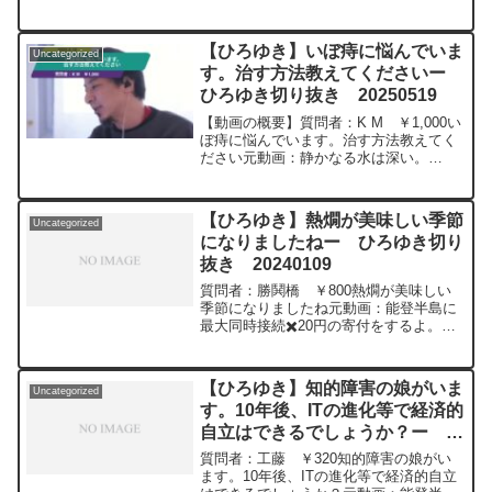
で勝負しようとしたら、どういうところ
20230317
を頑張ればよいでしょうか？元動画：
ABEMA primeから続いて。Appie fre...
【ひろゆき】いぼ痔に悩んでいま
Uncategorized
す。治す方法教えてくださいー
ひろゆき切り抜き 20250519
【動画の概要】質問者：K M ￥1,000い
ぼ痔に悩んでいます。治す方法教えてく
ださい元動画：静かなる水は深い。
Corona Extra "Mexique" L22 ひ
ろゆきさんの動画で、寄せられた質問に
ついて、一問一答形式にしてみま...
【ひろゆき】熱燗が美味しい季節
Uncategorized
になりましたねー ひろゆき切り
抜き 20240109
質問者：勝鬨橋 ￥800熱燗が美味しい
季節になりましたね元動画：能登半島に
最大同時接続✖️20円の寄付をするよ。ジ
ョージアワインを呑みながら。
2024/01/09 M22
https://www.youtube.com/watch?
【ひろゆき】知的障害の娘がいま
Uncategorized
v=n7GsXYHnvKI&t=8s*********************
す。10年後、ITの進化等で経済的
*********************ひろゆきさんの動画
自立はできるでしょうか？ー ひ
で、寄せられた質問について、一問一答
形式にしてみました。過去にこんな質問
ろゆき切り抜き 20240111
質問者：工藤 ￥320知的障害の娘がい
してるかな？と気になったことがあれ
ます。10年後、ITの進化等で経済的自立
ば、下記のサイトから検索してみてくだ