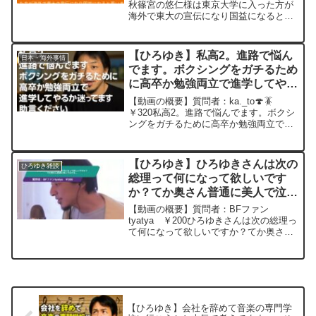
20231124
秋篠宮の悠仁様は東京大学に入った方が
海外で東大の宣伝になり国益になると思
いませんか。 優しいお顔立ちで180近い
高身長。 まだ高校生の悠仁様に対し誹謗
中傷ありますが悠仁様の何が悪いのか分
【ひろゆき】私高2。進路で悩ん
日本・海外事情
かりません。...
でます。ボクシングをガチるため
に高卒か勉強両立で進学してやる
か迷ってます。助言ー ひろゆき
【動画の概要】質問者：ka._to🍄🪳
切り抜き 20251008
￥320私高2。進路で悩んでます。ボクシ
ングをガチるために高卒か勉強両立で進
学してやるか迷ってます。助言元動画：
昭和の時代は2026年に終わったと言われ
る。GUINNESS WEST INDIES P...
【ひろゆき】ひろゆきさんは次の
ひろゆき雑談
総理って何になって欲しいです
か？てか奥さん普通に美人で泣け
る…ー ひろゆき切り抜き
【動画の概要】質問者：BFファン
20240228
tyatya ￥200ひろゆきさんは次の総理っ
て何になって欲しいですか？てか奥さん
普通に美人で泣ける…元動画：ロシアの
敗北は無さそうな、、Guillaume Dursus
を呑みながら 2024/02/28 W...
【ひろゆき】会社を辞めて音楽の専門学