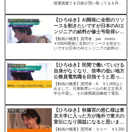
国通貨建て＆日銀が買い取ってる＆外貨
準備一杯あるから大丈夫！」的な理論
で、もし目算外れて日本がハイパーイン
フレで円が紙切れになった時、考えられ
【ひろゆき】AI開発に全部のリソ
プログラミング・IT業界
る最悪のケースを、経済...
ースを割きたいですが日本のAIエ
ンジニアの給料が修士号取得レベ
ルで、80万から100万円程度。こ
【動画の概要】質問者：jaa momo
のまま突き進んだ方がいい？ー
￥500AI開発に全部のリソースを割きた
いですが日本のAIエンジニアの給料が修
ひろゆき切り抜き 20250625
士号取得レベルで、80万から100万円程
度。夢がないですが、人生を賭けてこの
まま突き進んだ方がいいでしょうか元動
【ひろゆき】民間で働いていける
ひろゆき雑談
画：一度の...
自身がなくなり、倍率の低い地方
公務員電気職を目指そうと思って
おります。働く意力がないがない
【動画の概要】質問者：A ￥1,000はじ
者が技術系公務員ってどうでしょ
めまして。日東駒専レベルの私立文系大
学を中退し、その後職業訓練校で電気の
うか？ー ひろゆき切り抜き
ことを学び先月民間のビルメンテナンス
20230919
会社に就職したものです。就職できたは
いいのですが民間で働いていける自身が
【ひろゆき】秋篠宮の悠仁様は東
子育て・教育
なくなり、倍率の低...
京大学に入った方が海外で東大の
宣伝になり国益になると思いませ
んか。 ー ひろゆき切り抜き
【動画の概要】質問者：そりー ￥3,200