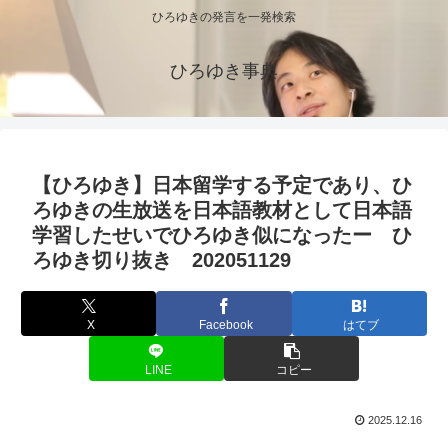
ひろゆきの発言を一発検索
ひろゆき事典
【ひろゆき】日本留学する予定であり、ひ
ろゆきの生放送を日本語教材として日本語
学習したせいでひろゆき似になったー ひ
ろゆき切り抜き 202051129
X
Facebook
はてブ
LINE
コピー
2025.12.16