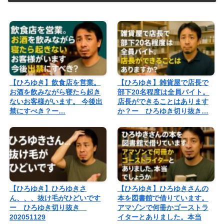
【ひろゆき】飲食店を営業。
【ひろゆき】雑貨屋で店長で
お酒を飲みながら寝たら起き
部下20名程度は全員バイト。
ないお客様がいます。 今後出
店長ができることはあります
禁にすべき？ー…
か？ー ひろゆき切り抜き…
【ひろゆき】ひろゆきさ
【ひろゆき】ひろゆきさんの
ん、、、抜け毛がひどいです
本を図書館で借りています。
ー ひろゆき切り抜き
アマゾンで何冊かゴーストラ
202051129
イターとありました。本当