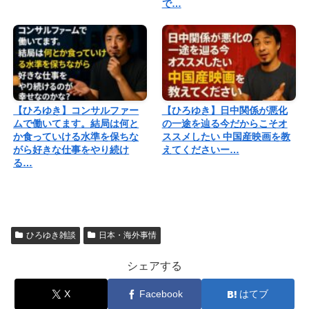
で…
【ひろゆき】コンサルファー
【ひろゆき】日中関係が悪化
ムで働いてます。結局は何と
の一途を辿る今だからこそオ
か食っていける水準を保ちな
ススメしたい 中国産映画を教
がら好きな仕事をやり続け
えてくださいー…
る…
ひろゆき雑談
日本・海外事情
シェアする
X
Facebook
はてブ