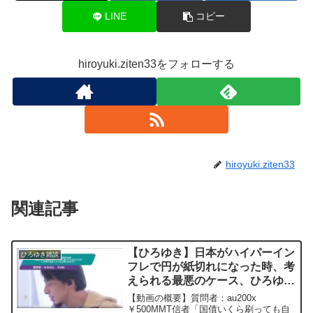
LINE
コピー
hiroyuki.ziten33をフォローする
hiroyuki.ziten33
関連記事
【ひろゆき】日本がハイパーイン
ひろゆき雑談
フレで円が紙切れになった時、考
えられる最悪のケース、ひろゆき
さんの考察を教えて下さいー ひ
【動画の概要】質問者：au200x
ろゆき切り抜き 20250705
￥500MMT信者「国債いくら刷っても自