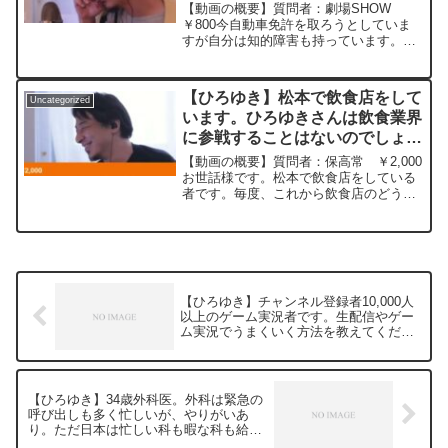
か覚えたれなくて困っていす。
をよろしくお願いします。
【動画の概要】質問者：劇場SHOW
ー ひろゆき切り抜き
￥800今自動車免許を取ろうとしていま
すが自分は知的障害も持っています。仮
20240228
免試験で4回も落ちてしまいました。勉強
がなかなか覚えたれなくて困っていす。
元動画：ロシアの敗北は無さそうな、、
【ひろゆき】松本で飲食店をして
Uncategorized
Guillaume ...
います。ひろゆきさんは飲食業界
に参戦することはないのでしょう
か？ 参戦したらどのようなもの
【動画の概要】質問者：保高常 ￥2,000
をだしますか？ー ひろゆき切り
お世話様です。松本で飲食店をしている
者です。毎度、これから飲食店のどうす
抜き 20250604
れば継続していくのかを考え質問してい
ました。 地元の物で缶詰販売、声優を目
指す方と飲食店のコラボでバーチャルキ
ャラでの接客、今...
【ひろゆき】チャンネル登録者10,000人
以上のゲーム実況者です。生配信やゲー
ム実況でうまくいく方法を教えてくださ
い。ー ひろゆき切り抜き 20240216
【ひろゆき】34歳外科医。外科は緊急の
呼び出しも多く忙しいが、やりがいあ
り。ただ日本は忙しい科も暇な科も給料
は変わらず。良い心の持ちようはある？