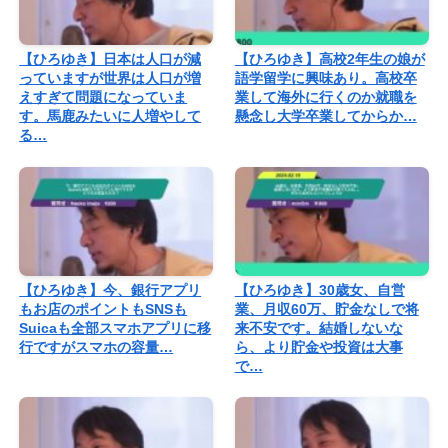
【ひろゆき】日本は人口が減
【ひろゆき】高校2年生の娘が
っていますが世界は人口が増
語学留学に興味あり。高校卒
えすぎて問題になっていま
業して海外に行くのか就職を
す。馬鹿みたいに人増やして
懸念し大学卒業してからか…
る…
【ひろゆき】今、銀行アプリ
【ひろゆき】30歳女、自営
もお店のポイントもSNSも
業、月収60万、貯金なしで将
Suicaも全部スマホアプリに移
来不安です。結婚しないな
行ですがスマホの容量…
ら、より貯金や投資は大事
で…