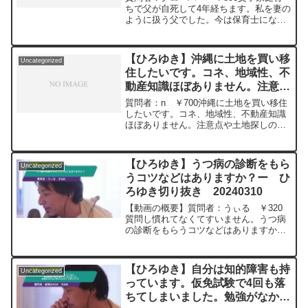
ちが少し前向きになれる？ー ひ
ちで父が自死して4年経ちます。私を妻の
ように扱う父でした。今は保育士になり
ろゆき切り抜き 20240516
一歳児の育児中ですが、この時期は気持
ちが安定せず家事育児に少し支障が出ま
す。今日は配偶者にお願いして今日は1人
【ひろゆき】沖縄に土地を買い移
Uncategorized
でホテルに泊まって...
住したいです。コネ、地域性、不
動産知識ほぼありません。注意点
や土地探しの良い方法をできるだ
質問者：n ￥700沖縄に土地を買い移住
け詳しく教えてください。ー ひ
したいです。コネ、地域性、不動産知識
ほぼありません。注意点や土地探しの良
ろゆき切り抜き 20240216
い方法をできるだけ詳しく教えてくださ
い。元動画：能登半島に最大同時接続
✖️50円の寄付をするよ、その4。Magners
【ひろゆき】うつ病の診断をもら
Uncategorized
Irish Ciderを呑みながら。2024/02/16
うコツなどはありますか？ー ひ
V23
ろゆき切り抜き 20240310
https://www.youtube.com/watch?
v=ZyS35TEeeg8****************************
【動画の概要】質問者：うぃる ￥320
**************ひろゆきさんの動画で、寄せ
質問し慣れてなくてすいません。うつ病
られた質問について、一問一答形式にし
の診断をもらうコツなどはありますか？
てみました。過去にこんな質問してるか
笑元動画：パートタイム、フルタイム、
な？と気になったことがあれば、下記の
エクストラタイム。Nina Blancaを呑みな
サイトから検索してみてください。
がら 2024/03/10 D21 ひろ...
https://hiroyuki-ziten.com/できるだけ、
【ひろゆき】自分は知的障害も持
Uncategorized
多くの質問を今後も編集し、アップロー
っています。仮免試験で4回も落
ドしていきますので、使いやすいと感じ
ちてしまいました。勉強がなかな
て頂けたら、いいね！やチャンネル登録