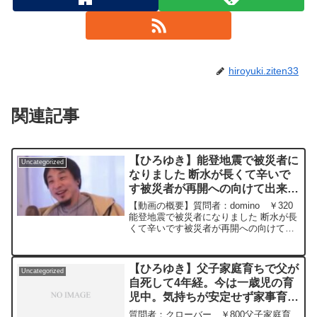
hiroyuki.ziten33
関連記事
【ひろゆき】能登地震で被災者に
Uncategorized
なりました 断水が長くて辛いで
す被災者が再開への向けて出来る
事はないのでしょうかー ひろゆ
【動画の概要】質問者：domino ￥320
き切り抜き 20240111
能登地震で被災者になりました 断水が長
くて辛いです被災者が再開への向けて出
来る事はないのでしょうか元動画：能登
半島に最大同時接続✖️30円の寄付をする
よ、その２。ジョージアワインを呑みな
【ひろゆき】父子家庭育ちで父が
Uncategorized
がら。20...
自死して4年経。今は一歳児の育
児中。気持ちが安定せず家事育児
に少し支障あり。どうすれば気持
質問者：クローバー ￥800父子家庭育