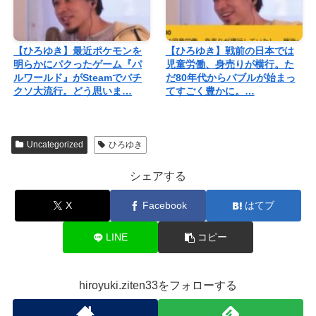
【ひろゆき】最近ポケモンを
【ひろゆき】戦前の日本では
明らかにパクったゲーム『パ
児童労働、身売りが横行。た
ルワールド』がSteamでバチ
だ80年代からバブルが始まっ
クソ大流行。どう思いま…
てすごく豊かに。…
Uncategorized
ひろゆき
シェアする
X
Facebook
はてブ
LINE
コピー
hiroyuki.ziten33をフォローする