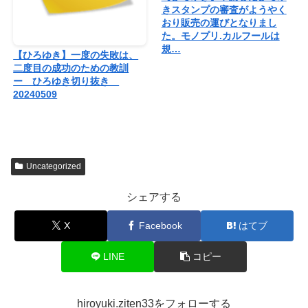
きスタンプの審査がようやく
おり販売の運びとなりまし
た。モノプリ.カルフールは
規…
【ひろゆき】一度の失敗は、
二度目の成功のための教訓
ー ひろゆき切り抜き
20240509
Uncategorized
シェアする
X
Facebook
はてブ
LINE
コピー
hiroyuki.ziten33をフォローする