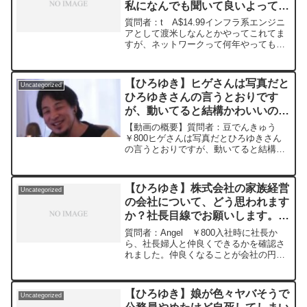
私になんでも聞いて良いよってス
タンスの熟練度になりません。違
質問者：t A$14.99インフラ系エンジニ
う領域にでも挑戦した方が良い？
アとして渡米しなんとかやってこれてま
すが、ネットワークって何年やっても私
ー ひろゆき切り抜き
になんでも聞いて良いよってスタンスの
20240516
熟練度になりません。いつまでもわから
ない領域があるし、新しく出るし、いつ
【ひろゆき】ヒゲさんは写真だと
Uncategorized
になったらガッツ...
ひろゆきさんの言うとおりです
が、動いてると結構かわいいので
す!今度から死んだ魚のの後に動
【動画の概要】質問者：豆でんきゅう
くとかわいいを追加して下さい！
￥800ヒゲさんは写真だとひろゆきさん
の言うとおりですが、動いてると結構か
ー ひろゆき切り抜き
わいいのです!今度から死んだ魚のの後に
20230321
動くとかわいいを追加して下さい！
*******************************...
【ひろゆき】株式会社の家族経営
Uncategorized
の会社について、どう思われます
か？社長目線でお願いします。
ー ひろゆき切り抜き
質問者：Angel ￥800入社時に社長か
20240516
ら、社長婦人と仲良くできるかを確認さ
れました。仲良くなることが会社の円滑
な雰囲気のためと思っていましたが、今
思うとスパイだったか…と思います。個
人事業主ではなく、株式会社です。家族
【ひろゆき】娘が色々ヤバそうで
Uncategorized
経営の会社について...