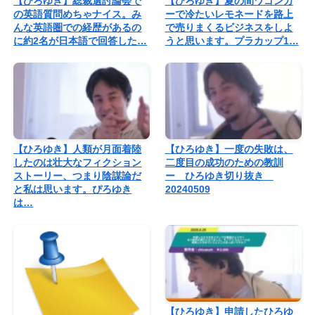
【ひろゆき】総裁選討論会で
【ひろゆき】夏の間ワゴンカ
の英語質問めちゃナイス。み
ーで冷たいレモネードを路上
んな英語圏での経歴があるの
で売りまくるビジネスをしよ
に約2名が日本語で回答した…
うと思います。プラカップ1…
【ひろゆき】人類が月面着陸
【ひろゆき】一度の失敗は、
したのは壮大なフィクション
二度目の成功のための教訓
ストーリー、つまり陰謀論だ
ー ひろゆき切り抜き
と私は思います。ぴろゆき
20240509
は…
【ひろゆき】申請したひろゆ