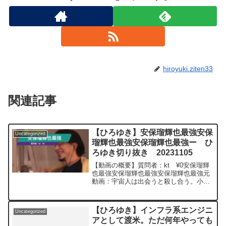
hiroyuki.ziten33
関連記事
【ひろゆき】安保瑠輝也最強安保
Uncategorized
瑠輝也最強安保瑠輝也最強ー ひ
ろゆき切り抜き 20231105
【動画の概要】質問者：kt ¥0安保瑠輝
也最強安保瑠輝也最強安保瑠輝也最強元
動画：宇宙人は出会うと殺し合う。小諸
のワインを呑みながら 2023/11/24
V00 ひろゆきさんの動画で、寄
せられた質問について、一問一答形式に
【ひろゆき】インフラ系エンジニ
Uncategorized
してみまし...
アとして渡米。ただ何年やっても