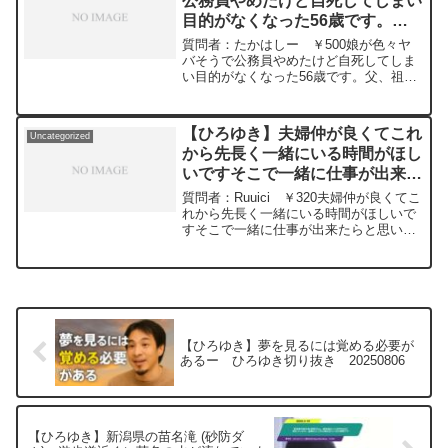
公務員やめたけど自死してしまい
目的がなくなった56歳です。自
分の寿命を還暦くらいかなーと思
質問者：たかはしー ￥500娘が色々ヤ
いますが妥当だと思いますか？
バそうで公務員やめたけど自死してしま
い目的がなくなった56歳です。父、祖父
ー ひろゆき切り抜き
も短命で平均を超えてしまいました。自
20240314
分の寿命を還暦くらいかなーと思います
が妥当だと思いますか？元動画：知らな
【ひろゆき】夫婦仲が良くてこれ
Uncategorized
くてもクイズを正解するパターン。CH'TI
から先長く一緒にいる時間がほし
BLONDEを呑みながら 2024/03/14
いですそこで一緒に仕事が出来た
J21
https://www.youtube.com/watch?
らと思いますがどう思いますか
質問者：Ruuici ￥320夫婦仲が良くてこ
v=4Qas26IBYfk*****************************
ー ひろゆき切り抜き
れから先長く一緒にいる時間がほしいで
*************ひろゆきさんの動画で、寄せ
すそこで一緒に仕事が出来たらと思いま
20240228
られた質問について、一問一答形式にし
すがどう思いますか元動画：ロシアの敗
てみました。過去にこんな質問してるか
北は無さそうな、、Guillaume Dursusを
な？と気になったことがあれば、下記の
呑みながら 2024/02/28 W22
サイトから検索してみてください。
https://www.youtube.com/watch?
https://hiroyuki-ziten.com/できるだけ、
v=GK3quBgoXnQ***************************
多くの質問を今後も編集し、アップロー
***************ひろゆきさんの動画で、寄
ドしていきますので、使いやすいと感じ
せられた質問について、一問一答形式に
【ひろゆき】夢を見るには覚める必要が
て頂けたら、いいね！やチャンネル登録
してみました。過去にこんな質問してる
あるー ひろゆき切り抜き 20250806
をよろしくお願いします。
かな？と気になったことがあれば、下記
のサイトから検索してみてください。
https://hiroyuki-ziten.com/できるだけ、
多くの質問を今後も編集し、アップロー
【ひろゆき】新潟県の苗名滝 (砂防ダ
ドしていきますので、使いやすいと感じ