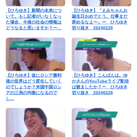
【ひろゆき】新聞の未来につ
【ひろゆき】「えみちゃんお
いて。もし記者がいなくなっ
誕生日おめでとう。仕事まだ
た場合、今後の社会の情報は
辞めるなよ〜」ー ひろゆき
どうなると思いますか？ー…
切り抜き 20240228
【ひろゆき】仮にロシア勝利
【ひろゆき】こんばんは。ゆ
後の世界はどう変化していく
かさんのYouTubeライブ配信
のでしょうか？米国中国ロシ
は観ましたか？ー ひろゆき
アの三局の均衡になるので
切り抜き 20240228
し…