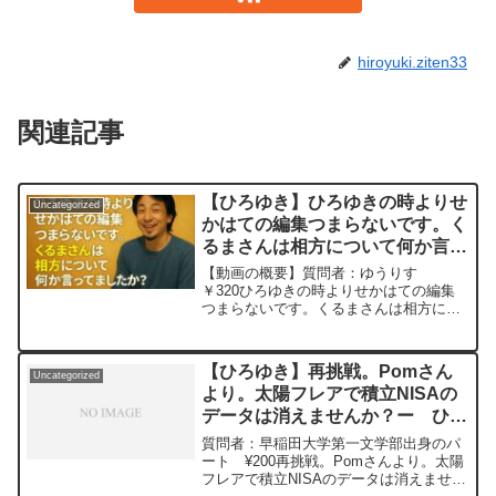
hiroyuki.ziten33
関連記事
【ひろゆき】ひろゆきの時よりせ
Uncategorized
かはての編集つまらないです。く
るまさんは相方について何か言っ
てましたか？ー ひろゆき切り抜
【動画の概要】質問者：ゆうりす
き 20251103
￥320ひろゆきの時よりせかはての編集
つまらないです。くるまさんは相方につ
いて何か言ってましたか？元動画： 男
性は最大値、女性は日常を見られ
る.HIKARI BEER L21 ひろゆき
【ひろゆき】再挑戦。Pomさん
Uncategorized
さんの動画で、寄...
より。太陽フレアで積立NISAの
データは消えませんか？ー ひろ
ゆき切り抜き 20240516
質問者：早稲田大学第一文学部出身のパ
ート ¥200再挑戦。Pomさんより。太陽
フレアで積立NISAのデータは消えません