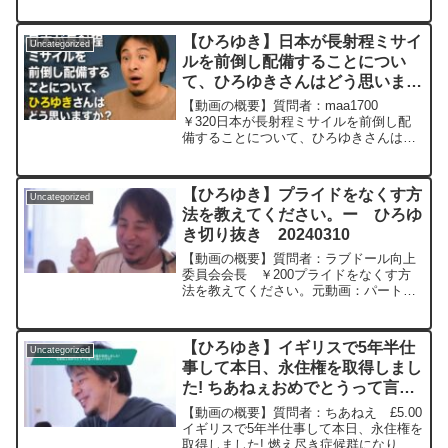
か？元動画：日本は出来ない理由を探す
人が出世する。La Divineを呑みながら
2024/05/16 J20 (0...
【ひろゆき】日本が長射程ミサイ
Uncategorized
ルを前倒し配備することについ
て、ひろゆきさんはどう思います
か？ー ひろゆき切り抜き
【動画の概要】質問者：maa1700
20250831
￥320日本が長射程ミサイルを前倒し配
備することについて、ひろゆきさんはど
う思いますか？元動画：時間は全ての傷
を癒す. Meaux Brune D00 ひろ
ゆきさんの動画で、寄せられた質問につ
【ひろゆき】プライドをなくす方
Uncategorized
いて...
法を教えてください。ー ひろゆ
き切り抜き 20240310
【動画の概要】質問者：ラブドール向上
委員会会長 ￥200プライドをなくす方
法を教えてください。元動画：パートタ
イム、フルタイム、エクストラタイム。
Nina Blancaを呑みながら 2024/03/10
D21 ひろゆきさんの動画で、...
【ひろゆき】イギリスで5年半仕
Uncategorized
事して本日、永住権を取得しまし
た! ちあねぇおめでとうって言っ
て欲しいです!ー ひろゆき切り
【動画の概要】質問者：ちあねえ £5.00
抜き 20250205
イギリスで5年半仕事して本日、永住権を
取得しました! 燃え尽き症候群になりそ