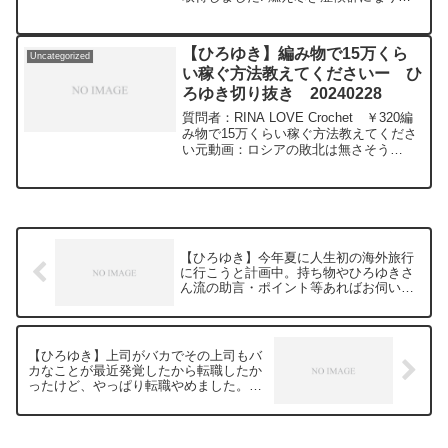
うなので一旦日本1 に帰ってゆっくりし
ます。ちあねぇおめでとうって言って欲
しいです!元動画：ローマ人の町のタイト
【ひろゆき】編み物で15万くら
Uncategorized
ル回収しつ...
い稼ぐ方法教えてくださいー ひ
ろゆき切り抜き 20240228
質問者：RINA LOVE Crochet ￥320編
み物で15万くらい稼ぐ方法教えてくださ
い元動画：ロシアの敗北は無さそう
な、、Guillaume Dursusを呑みながら
2024/02/28 W22
https://www.youtube.com/watch?
v=GK3quBgoXnQ***************************
***************ひろゆきさんの動画で、寄
せられた質問について、一問一答形式に
【ひろゆき】今年夏に人生初の海外旅行
してみました。過去にこんな質問してる
に行こうと計画中。持ち物やひろゆきさ
かな？と気になったことがあれば、下記
ん流の助言・ポイント等あればお伺いし
のサイトから検索してみてください。
たいです！ー ひろゆき切り抜き
https://hiroyuki-ziten.com/できるだけ、
20240228
多くの質問を今後も編集し、アップロー
ドしていきますので、使いやすいと感じ
【ひろゆき】上司がバカでその上司もバ
て頂けたら、いいね！やチャンネル登録
カなことが最近発覚したから転職したか
をよろしくお願いします。
ったけど、やっぱり転職やめました。
ー ひろゆき切り抜き 20240228