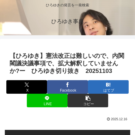
ひろゆきの発言を一発検索
ひろゆき事典
【ひろゆき】憲法改正は難しいので、内関
閣議決議事項で、拡大解釈していません
か?ー ひろゆき切り抜き 20251103
X
Facebook
はてブ
LINE
コピー
2025.12.16