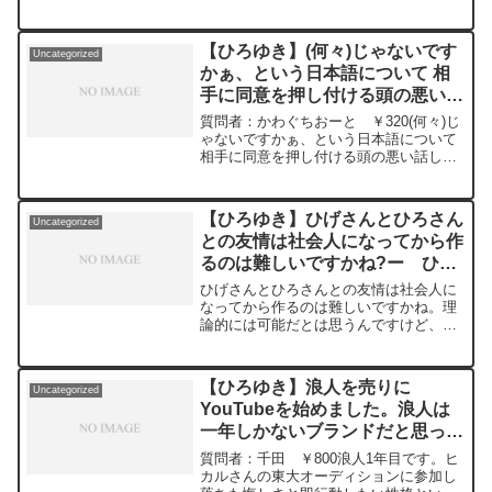
か？元動画：ロシアの敗北は無さそう
https://hiroyuki-ziten.com/できるだけ、
な、、Guillaume Dursusを呑みながら
多くの質問を今後も編集し、アップロー
2024/02/28 W22
ドしていきますので、使いやすいと感じ
【ひろゆき】(何々)じゃないです
Uncategorized
https://www.youtube.com/watch?
て頂けたら、いいね！やチャンネル登録
かぁ、という日本語について 相
v=GK3quBgoXnQ***************************
をよろしくお願いします。
手に同意を押し付ける頭の悪い話
***************ひろゆきさんの動画で、寄
せられた質問について、一問一答形式に
し方だと思うのですがー ひろゆ
質問者：かわぐちおーと ￥320(何々)じ
してみました。過去にこんな質問してる
き切り抜き 20240314
ゃないですかぁ、という日本語について
かな？と気になったことがあれば、下記
相手に同意を押し付ける頭の悪い話し方
のサイトから検索してみてください。
だと思うのですが元動画：知らなくても
https://hiroyuki-ziten.com/できるだけ、
クイズを正解するパターン。CH'TI
多くの質問を今後も編集し、アップロー
BLONDEを呑みながら 2024/03/14
ドしていきますので、使いやすいと感じ
【ひろゆき】ひげさんとひろさん
Uncategorized
J21
て頂けたら、いいね！やチャンネル登録
との友情は社会人になってから作
https://www.youtube.com/watch?
をよろしくお願いします。
るのは難しいですかね?ー ひろ
v=4Qas26IBYfk*****************************
*************ひろゆきさんの動画で、寄せ
ゆき切り抜き 20241008
ひげさんとひろさんとの友情は社会人に
られた質問について、一問一答形式にし
なってから作るのは難しいですかね。理
てみました。過去にこんな質問してるか
論的には可能だとは思うんですけど、や
な？と気になったことがあれば、下記の
っぱり僕が知る限り、学生時代に知り合
サイトから検索してみてください。
っている人と社会人時代に知り合ってい
https://hiroyuki-ziten.com/できるだけ、
る人で、その人に対する信頼感っていう
多くの質問を今後も編集し、アップロー
【ひろゆき】浪人を売りに
Uncategorized
のが変わるんですよね。要...
ドしていきますので、使いやすいと感じ
YouTubeを始めました。浪人は
て頂けたら、いいね！やチャンネル登録
一年しかないブランドだと思って
をよろしくお願いします。
力を入れる？それとも勉強一本で
質問者：千田 ￥800浪人1年目です。ヒ
頑張った方がいい？ー ひろゆき
カルさんの東大オーディションに参加し