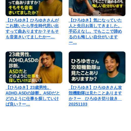
【ひろゆき】ひろゆきさんが
【ひろゆき】気になっていた
これ聴いたら学生時代思い出
人と先日お茶してきました。
すって曲ありますか？そもそ
手応えなし。でもここで諦め
も音楽きいてましたかー…
るのも悔しい自分がいます
ー…
【ひろゆき】23歳男性。
【ひろゆき】ひろゆきさん攻
ADHD,ASDの診断。ASDだと
殻機動隊は見たことあります
どのように仕事を探していけ
か？ー ひろゆき切り抜き
ば良い？ー…
20251103