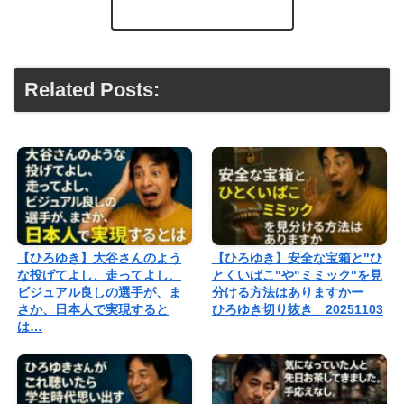
Related Posts:
【ひろゆき】大谷さんのよう
【ひろゆき】安全な宝箱と"ひ
な投げてよし、走ってよし、
とくいばこ"や"ミミック"を見
ビジュアル良しの選手が、ま
分ける方法はありますかー
さか、日本人で実現すると
ひろゆき切り抜き 20251103
は…