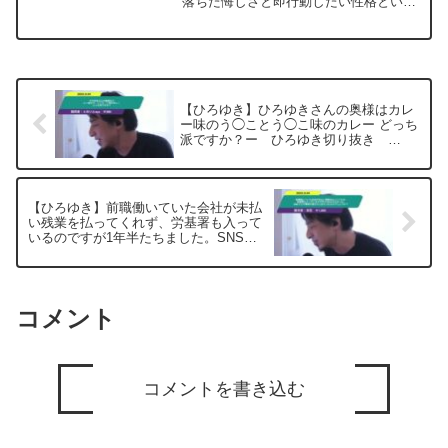
落ちた悔しさと即行動したい性格という
切り抜き 20240516
こともあり浪人を売りにYouTubeを始め
ました。浪人は一年しかないブランドだ
と思って力を入れようと思っているので
すが、やはり勉...
【ひろゆき】ひろゆきさんの奥様はカレ
ー味のう◯ことう◯こ味のカレー どっち
派ですか？ー ひろゆき切り抜き
20250604
【ひろゆき】前職働いていた会社が未払
い残業を払ってくれず、労基署も入って
いるのですが1年半たちました。SNSで
この事実を載せると訴えられるのでしょ
うか？ー ひろゆき切り抜き 20250604
コメント
コメントを書き込む