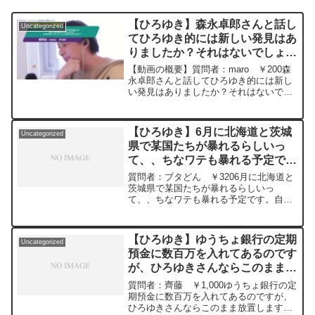
【ひろゆき】森永卓郎さんと話し
Uncategorized
てひろゆき的には新しい発見はあ
りましたか？それはないでしょー
ってのありましたか？ー ひろゆ
【動画の概要】質問者：maro ￥200森
き切り抜き 20241008
永卓郎さんと話してひろゆき的には新し
い発見はありましたか？それはないでし
ょーってのありましたか？元動画：世界
も日本も予想しづらい2か月。Vieux-Lille
Rousseを吞みながら。M20 20...
【ひろゆき】6月に北海道と茨城
Uncategorized
県で某国たちが暴れるらしいっ
て、、ちなワテも暴れる予定で
す。自民党大丈夫かなぁ笑ー ひ
質問者：ブタどん ￥3206月に北海道と
ろゆき切り抜き 20240228
茨城県で某国たちが暴れるらしいっ
て、、ちなワテも暴れる予定です。自民
党大丈夫かなぁ笑元動画：ロシアの敗北
は無さそうな、、Guillaume Dursusを呑
みながら 2024/02/28 W22
【ひろゆき】ゆうちょ銀行の定期
Uncategorized
https://www.youtube.com/watch?
預金に数百万を入れてあるのです
v=GK3quBgoXnQ***************************
が、ひろゆきさんならこのまま放
***************ひろゆきさんの動画で、寄
せられた質問について、一問一答形式に
置しますか？ー ひろゆき切り抜
質問者：齊藤 ￥1,000ゆうちょ銀行の定
してみました。過去にこんな質問してる
き 20240228
期預金に数百万を入れてあるのですが、
かな？と気になったことがあれば、下記
ひろゆきさんならこのまま放置します
のサイトから検索してみてください。