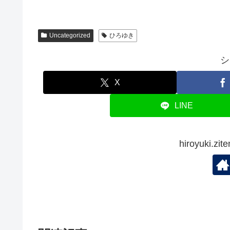
Uncategorized
ひろゆき
シ
X
LINE
hiroyuki.