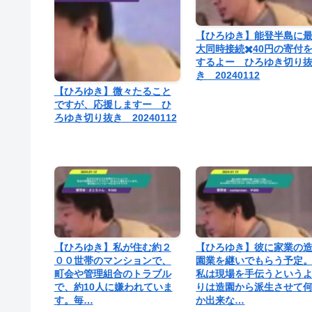
【ひろゆき】能登半島に
大同時接続✖️40円の寄付
するよー ひろゆき切り
き 20240112
【ひろゆき】微々たること
ですが、応援しますー ひ
ろゆき切り抜き 20240112
【ひろゆき】私が住む約２
【ひろゆき】彼に家業の
００世帯のマンションで、
園業を継いでもらう予定
町会や管理組合のトラブル
私は現場を手伝うという
で、約10人に嫌われていま
りは造園から派生させて
す。毎…
か出来な…