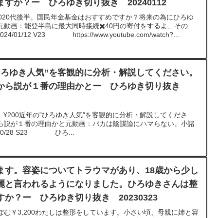
すか？ー ひろゆき切り抜き 20240112
020代後半。国民年金基金はおすすめですか？将来の為にひろゆ
動画：能登半島に最大同時接続✖️40円の寄付をするよ、その
/01/12 V23 https://www.youtube.com/watch?
********************************ひろゆきさんの動画で、寄せられた質問に
みました。過去にこんな質問してるかな？と気になったことがあ
ださい。https://hiroyuki-ziten.com/できるだけ、多くの
ロードしていきますので、使いやすいと感じて頂けたら、いい
ひろゆき人気”を客観的に分析・解説してください。
しくお願いします。
から説が１番の理由かとー ひろゆき切り抜き
T ¥200近年の”ひろゆき人気”を客観的に分析・解説してくださ
ら説が１番の理由かと元動画：バカは陰謀論にハマらない。小諸
0/28 S23 ひろ...
ます。容姿についてトラウマがあり、18歳から少し
麗と言われるようになりました。ひろゆきさんは整
か？ー ひろゆき切り抜き 20230323
む￥3,200わたしは整形をしています。小さい頃、母親に姉と容