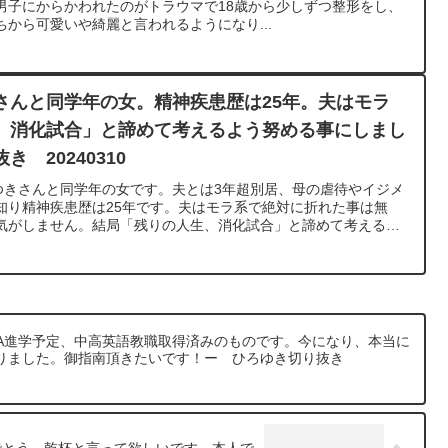
男子にからかわれたのがトラウマで18歳から少しずつ整形をし、
から可愛いや綺麗と言われるようになり...
さんと同学年の女。精神疾患歴は25年。夫はモラ
、消化試合」と諦めて考えるよう努める事にしまし
 20240310
ろゆきさんと同学年の女です。夫とは3年超別居、母の虐待やイジメ
知り精神疾患歴は25年です。夫はモラ系で絶対に折れた事は無
気がしません。結局「残りの人生、消化試合」と諦めて考えるよ
はその考えを批判しますが良くないですか？元動画：パートタイ
。Nina Blancaを呑みながら 2024/03/10 D21
h?v=wBbQ9cp_Mx8******************************************ひろゆきさ
について、一問一答形式にしてみました。過去にこんな質問して
あれば、下記のサイトから検索してみてください。
iten.com/できるだけ、多くの質問を今後も編集し、アップロードしていきます
BA進学予定、中高英語教職取得済みのものです。今になり、本当に
けたら、いいね！やチャンネル登録をよろしくお願いします。
りました。御指南頂きたいです！ー ひろゆき切り抜き