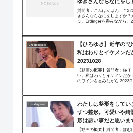
ゆきさんならなにをしま
質問者：こんばんばん ￥32
きさんならなにをしますか？元
３。Erdingerを呑みながら。2024
v=c6MzCMgzBqw**********
ついて、一問一答形式にして
れば、下記のサイトから検索してみてく
質問を今後も編集し、アップ
【ひろゆき】近年の”
Uncategorized
ね！やチャンネル登録をよろ
私はわりとイケメンだ
20231028
【動画の概要】質問者：lie 
い。私はわりとイケメンだか
のワインを呑みながら 2023/1
わたしは整形をしてい
Uncategorized
ずつ整形。可愛いや綺
形は悪い事だと思います
【動画の概要】質問者：ぽむぽ