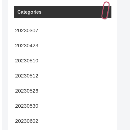
Categories
20230307
20230423
20230510
20230512
20230526
20230530
20230602