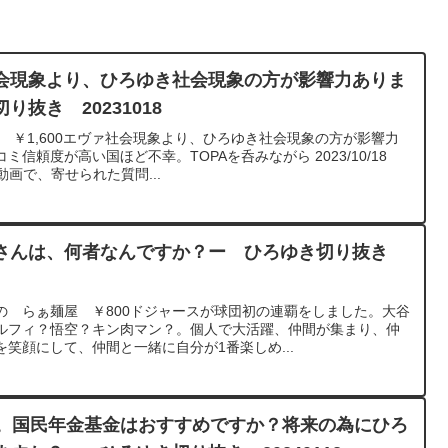
会現象より、ひろゆき社会現象の方が影響力ありま
抜き 20231018
o ￥1,600エヴァ社会現象より、ひろゆき社会現象の方が影響力
信頼度が高い国ほど不幸。TOPAを呑みながら 2023/10/18
で、寄せられた質問...
さんは、何者なんですか？ー ひろゆき切り抜き
の らぁ麺屋 ￥800ドジャースが球団初の連覇をしました。大谷
ルフィ？悟空？キン肉マン？。個人で大活躍、仲間が集まり、仲
笑顔にして、仲間と一緒に自分が1番楽しめ...
半。国民年金基金はおすすめですか？将来の為にひろ