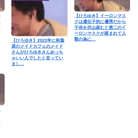
最
【ひろゆき】イーロンマス
を
クは遺伝子的に優秀だから
抜
子供を沢山産むと第二のイ
ーロンマスクが産まれて人
類の為に…
【ひろゆき】2022年に秋葉
原のメイドカフェのメイド
さんがひろゆきさんめっち
ゃいい人でしたと言ってい
まし…
造
。
よ
何