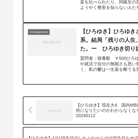
姿を比べられたり、同級生の
ようやく整形を知らない人たち
【ひろゆき】ひろゆき
Uncategorized
系。結局「残りの人生
た。ー ひろゆき切り抜き
質問者：猫養毅 ￥500ひ
や就活で自分の無能さも思い
く、私の鬱は一生薬を断てる
う努める事にしました。周り
ム、フルタイム、エクストラタイム
https://www.youtube.com/watc
んの動画で、寄せられた質問
るかな？と気になったことが
https://hiroyuki-z
【ひろゆき】現在大4、国内M
ので、使いやすいと感じて頂
何になりたいのかわからなくな
20240112