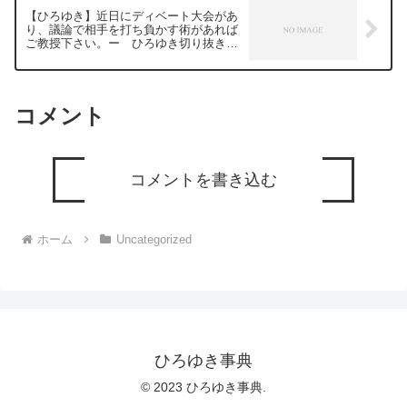
**************************ひろゆきさんの動
【ひろゆき】近日にディベート大会があ
画で、寄せられた質問について、一問一
り、議論で相手を打ち負かす術があれば
答形式にしてみました。過去にこんな質
ご教授下さい。ー ひろゆき切り抜き
問してるかな？と気になったことがあれ
20240112
ば、下記のサイトから検索してみてくだ
さい。https://hiroyuki-ziten.com/できる
だけ、多くの質問を今後も編集し、アッ
プロードしていきますので、使いやすい
コメント
と感じて頂けたら、いいね！やチャンネ
ル登録をよろしくお願いします。
コメントを書き込む
ホーム
Uncategorized
ひろゆき事典
© 2023 ひろゆき事典.