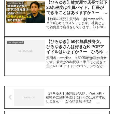
v=4Qas26IBYfk*****************************
【ひろゆき】雑貨屋で店長で部下
Uncategorized
*************ひろゆきさんの動画で、寄せ
20名程度は全員バイト。店長が
られた質問について、一問一答形式にし
できることはありますか？ー ひ
てみました。過去にこんな質問してるか
な？と気になったことがあれば、下記の
ろゆき切り抜き 202051129
【動画の概要】質問者：@jimmy-nr1fv
サイトから検索してみてください。
￥800初めてコメントします。社員とし
https://hiroyuki-ziten.com/できるだけ、
て雑貨屋で店長をしています。部下20名
多くの質問を今後も編集し、アップロー
程度は全員バイトです。その為モチベー
ドしていきますので、使いやすいと感じ
ションにかなりの差があり、時給分働い
て頂けたら、いいね！やチャンネル登録
てる頂くのも一苦労です。人は良い人ば
をよろしくお願いします。
【ひろゆき】50代無職独身女。
Uncategorized
かりだと...
ひろゆきさんは好きなK-POPア
イドルはいますか？ー ひろゆき
切り抜き 20240111
質問者：rrreplica ￥50050代無職独身女
です。最近は24時間寝て半日ほど起きて
主にK-POPアイドルのコンテンツなどを
見ての繰り返しで死んでるみたいに生き
ています。ところでひろゆきさんは好き
なK-POPアイドルはいますか？おすすめ
は以前Xでひろゆきさんに似ているメン
バーがいると話題になったNewJeansで
す。元動画：能登半島に最大同時接続
【ひろゆき】発達障害の話。心療内科・
✖️30円の寄付をするよ、その２。ジョー
精神科に診断を受けに行くのはおすすめ
ジアワインを呑みながら。2024/01/11
しませんー ひろゆき切り抜き
J22
20240112
https://www.youtube.com/watch?
v=1_qiOcWAC6A&t=8068s****************