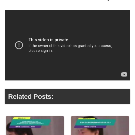
Related Posts: