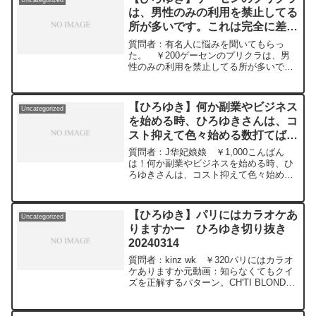
Uncategorized
アルで関わりはあっ...
は、男性のみの利用を禁止してる
所が多いです。これは完全に差別
で、アウトですよね！？ー ひろ
質問者：有名人に悩みを聞いてもらっ
ゆき切り抜き 20241008
た。 ￥200ゲーセンのプリクラは、男
性のみの利用を禁止してる所が多いで
す。これは完全に差別で、アウトですよ
ね！？元動画：世界も日本も予想しづら
い2か月。Vieux-Lille Rousseを吞みなが
【ひろゆき】何か副業やビジネス
Uncategorized
ら。M...
を始める時、ひろゆきさんは、コ
スト抑えて色々始める数打てば当
たる戦法ですか？ー ひろゆき切
質問者：J华妃娘娘 ￥1,000こんばん
り抜き 20240522
は！何か副業やビジネスを始める時、ひ
ろゆきさんは、コスト抑えて色々始める
数打てば当たる戦法ですか？それとも作
戦を練って練ってある程度コストかけて
でも一発狙うやり方ですか？元動画：
【ひろゆき】パリにはカラオケあ
Uncategorized
【part2】現実が辛...
りますかー ひろゆき切り抜き
20240314
質問者：kinz wk ￥320パリにはカラオ
ケありますか元動画：知らなくてもクイ
ズを正解するパターン。CH'TI BLONDE
を呑みながら 2024/03/14 J21
https://www.youtube.com/watch?