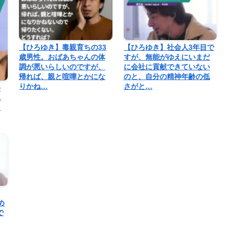
【ひろゆき】毒親育ちの33
【ひろゆき】社会人3年目で
歳男性。おばあちゃんの体
すが、無能がゆえにいまだ
調が悪いらしいのですが、
に会社に貢献できていない
帰れば、親と喧嘩とかにな
のと、自分の精神年齢の低
りかね…
さがと…
手
れ
ろ
め
で