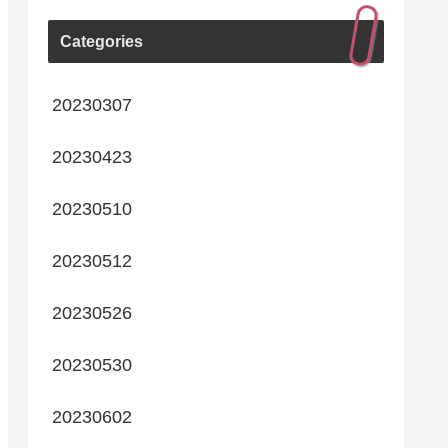
Categories
20230307
20230423
20230510
20230512
20230526
20230530
20230602