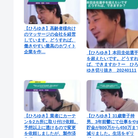
【ひろゆき】高齢者様向け
のマッサージの会社を経営
しています。どうすれば、
働きやすい最高のホワイト
企業を作…
【ひろゆき】本田圭佑選
を超えたいです。どうす
ば、できますか？ー ひ
ゆき切り抜き 20240111
【ひろゆき】業者にカーテ
【ひろゆき】31歳妻子持
ンを2カ所に取り付け依頼。
男、3年前鬱にて仕事をや
予想以上に透けるので変更
貯金が800万から450万ま
を依頼しましたが、製作済
減りました。生活をギリ