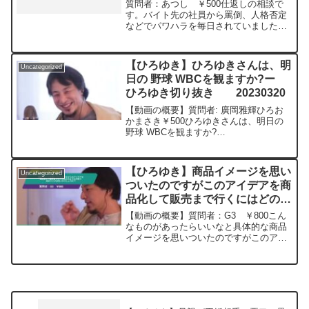
た。罵倒している録音あり。一矢
質問者：あつし ￥500仕返しの相談で
報いれないでしょうか？ー ひろ
す。バイト先の社員から罵倒、人格否定
などでパワハラを毎日されていました。
ゆき切り抜き 20240310
出勤前に動悸の症状が出たため本日辞め
ました。罵倒している録音が数日分あ
り、これを使って会社やその社員に一矢
【ひろゆき】ひろゆきさんは、明
Uncategorized
報いれないでしょうか？ひろゆきさんの
日の 野球 WBCを観ますか?ー
対応策を伺いたいです。忘れるべきなら
ひろゆき切り抜き 20230320
諦めます。元動画：パートタイム、フル
タイム、エクストラタイム。Nina Blanca
【動画の概要】質問者: 廣岡雅輝ひろお
を呑みながら 2024/03/10 D21
かまさき￥500ひろゆきさんは、明日の
https://www.youtube.com/watch?
野球 WBCを観ますか?
v=wBbQ9cp_Mx8***************************
******************************************ひろ
***************ひろゆきさんの動画で、寄
ゆきさんの動画で、寄せられた質問につ
せられた質問について、一問一答形式に
いて、一問一答...
してみました。過去にこんな質問してる
【ひろゆき】商品イメージを思い
Uncategorized
かな？と気になったことがあれば、下記
ついたのですがこのアイデアを商
のサイトから検索してみてください。
品化して販売まで行くにはどのよ
https://hiroyuki-ziten.com/できるだけ、
うな手順で進めていけば良いので
多くの質問を今後も編集し、アップロー
【動画の概要】質問者：G3 ￥800こん
ドしていきますので、使いやすいと感じ
しょうか？ー ひろゆき切り抜
なものがあったらいいなと具体的な商品
て頂けたら、いいね！やチャンネル登録
イメージを思いついたのですがこのアイ
き 20240216
をよろしくお願いします。
デアを商品化して販売まで行くにはどの
ような手順で進めていけば良いのでしょ
うか？元動画：能登半島に最大同時接続
✖️50円の寄付をす...