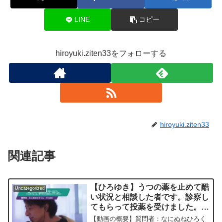
LINE
コピー
hiroyuki.ziten33をフォローする
hiroyuki.ziten33
関連記事
【ひろゆき】うつの薬を止めて酷
Uncategorized
い状況と相談した者です。診察し
てもらって投薬を受けました。3
日目ですがラクになりました。寝
【動画の概要】質問者：なにぬねひろく