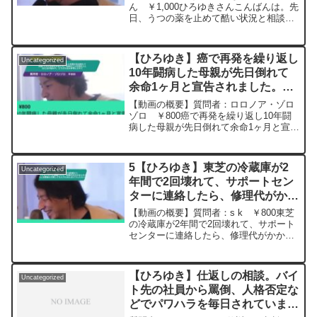
不足だけは厳禁なのでもう寝ま
ん ￥1,000ひろゆきさんこんばんは。先
日、うつの薬を止めて酷い状況と相談し
す。ー ひろゆき切り抜き
た者です。診察してもらって投薬を受け
20240522
ました。3日目ですがラクになりました。
寝不足だけは厳禁なのでもう寝ます。あ
【ひろゆき】癌で再発を繰り返し
Uncategorized
りがとうございま...
10年闘病した母親が先日倒れて
余命1ヶ月と宣告されました。余
命のことを母本人に伝えるか悩み
【動画の概要】質問者：ロロノア・ゾロ
中。どうされるか参考にさせて
ゾロ ￥800癌で再発を繰り返し10年闘
病した母親が先日倒れて余命1ヶ月と宣告
ー ひろゆき切り抜き
されました。今は意識もあり容態は安定
20240509
しているのですが、余命のことを母本人
に伝えるか悩んでいます。一般的に余命
5【ひろゆき】東芝の冷蔵庫が2
Uncategorized
は本人に伝えたほう...
年間で2回壊れて、サポートセン
ターに連絡したら、修理代がかか
るとのこと。東芝に冷蔵庫を交換
【動画の概要】質問者：s k ￥800東芝
してもらうためにはどうしたらい
の冷蔵庫が2年間で2回壊れて、サポート
センターに連絡したら、修理代がかかる
い？ー ひろゆき切り抜き
と言われたのですが、東芝に冷蔵庫を交
20231025
換してもらうためにはどのように話した
らいでしょうか（ ; ; ）修理してもらって
【ひろゆき】仕返しの相談。バイ
Uncategorized
もどうせ...
ト先の社員から罵倒、人格否定な
どでパワハラを毎日されていまし