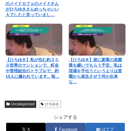
のメイドカフェのメイドさん
がひろゆきさんめっちゃいい
人でしたと言っていまし…
【ひろゆき】私が住む約２０
【ひろゆき】彼に家業の造園
０世帯のマンションで、町会
業を継いでもらう予定。私は
や管理組合のトラブルで、約
現場を手伝うというよりは造
10人に嫌われています。毎…
園から派生させて何か出来
な…
Uncategorized
ひろゆき
シェアする
X
Facebook
はてブ