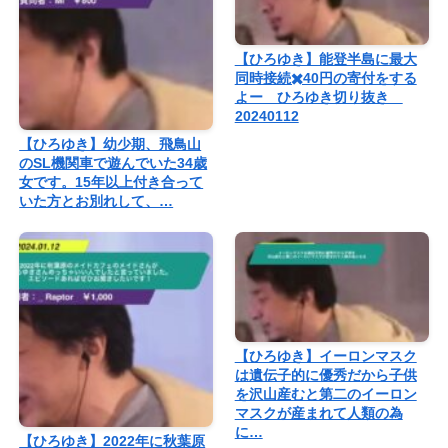
【ひろゆき】能登半島に最大
同時接続✖️40円の寄付をする
よー ひろゆき切り抜き
20240112
【ひろゆき】幼少期、飛鳥山
のSL機関車で遊んでいた34歳
女です。15年以上付き合って
いた方とお別れして、…
【ひろゆき】イーロンマスク
は遺伝子的に優秀だから子供
を沢山産むと第二のイーロン
マスクが産まれて人類の為
に…
【ひろゆき】2022年に秋葉原