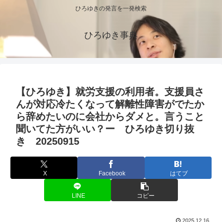
ひろゆきの発言を一発検索
ひろゆき事典
【ひろゆき】就労支援の利用者。支援員さ
んが対応冷たくなって解離性障害がでたか
ら辞めたいのに会社からダメと。言うこと
聞いてた方がいい？ー ひろゆき切り抜
き 20250915
X
Facebook
はてブ
LINE
コピー
2025.12.16