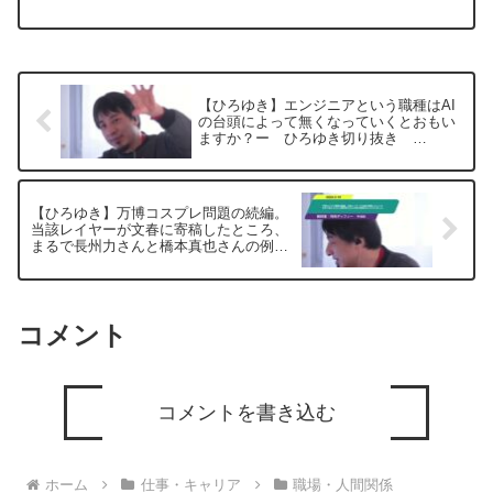
れて転職までになり訴訟準備している者
です。加害社員と上司とが秘匿と共謀関
係にある密告を聞きました。裁判中に加
害者員とその上司と...
【ひろゆき】エンジニアという職種はAI
の台頭によって無くなっていくとおもい
ますか？ー ひろゆき切り抜き
20250519
【ひろゆき】万博コスプレ問題の続編。
当該レイヤーが文春に寄稿したところ、
まるで長州力さんと橋本真也さんの例の
喧嘩みたいになりました。ー ひろゆき
切り抜き 20250519
コメント
コメントを書き込む
ホーム
仕事・キャリア
職場・人間関係