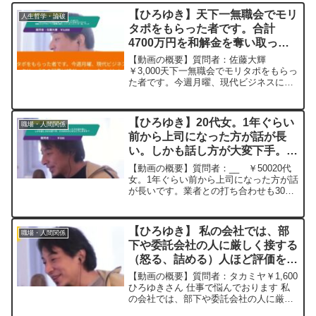
【ひろゆき】天下一無職会でモリ
人生哲学・論破
タポをもらった者です。合計
4700万円を和解金を奪い取った
私のネタを現代ビジネスに寄稿し
【動画の概要】質問者：佐藤大輝
たのですが、この記事は嘘だ』と
￥3,000天下一無職会でモリタポをもらっ
た者です。今週月曜、現代ビジネスに寄
いったコメントの『嵐』でした。
稿したのですが、ヤフコメは松潤や相葉
ー20230513
君もビックリ。『この記事は嘘だ』とい
ったコメントの『嵐』でした。人生で２
【ひろゆき】20代女。1年ぐらい
職場・人間関係
回、会社をクビになり、...
前から上司になった方が話が長
い。しかも話し方が大変下手。ひ
ろゆきさんならどうしますか？
【動画の概要】質問者：__ ￥50020代
ー ひろゆき切り抜き
女。1年ぐらい前から上司になった方が話
が長いです。業者との打ち合わせも30分
20240314
で終わるはずがダラダラと話すので2時間
近くかかります。社内で何かを説明をす
る際も長くて周りに飽きられています。
【ひろゆき】 私の会社では、部
職場・人間関係
しかも話し方...
下や委託会社の人に厳しく接する
（怒る、詰める）人ほど評価を得
ているが、優しくて仕事ができる
【動画の概要】質問者：タカミヤ￥1,600
人になりたい。実現できる？ー
ひろゆきさん 仕事で悩んでおります 私
の会社では、部下や委託会社の人に厳し
ひろゆき切り抜き 20230323
く接する（怒る、詰める）人ほど評価を