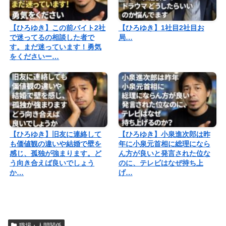
【ひろゆき】この前バイト2社
【ひろゆき】1社目2社目お
で迷ってるの相談した者で
局…
す。まだ迷っています！勇気
をくださいー…
【ひろゆき】旧友に連絡して
【ひろゆき】小泉進次郎は昨
も価値観の違いや結婚で壁を
年に小泉元首相に総理になら
感じ、孤独が強まります。ど
ん方が良いと発言された位な
う向き合えば良いでしょう
のに、テレビはなぜ持ち上
か…
げ…
職場・人間関係