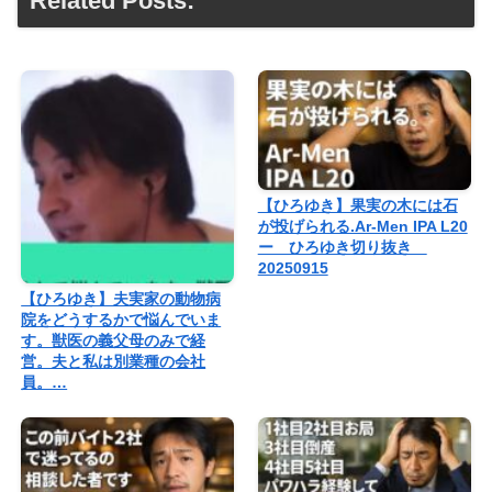
Related Posts:
【ひろゆき】果実の木には石
が投げられる.Ar-Men IPA L20
ー ひろゆき切り抜き
20250915
【ひろゆき】夫実家の動物病
院をどうするかで悩んでいま
す。獣医の義父母のみで経
営。夫と私は別業種の会社
員。…