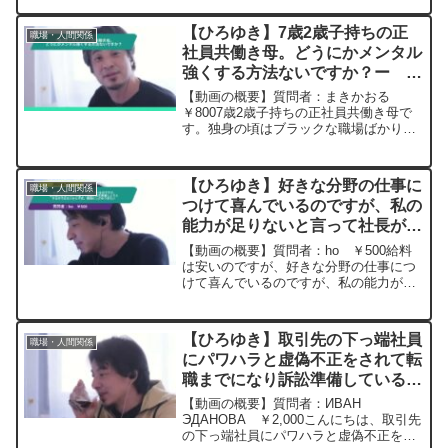
得ていると感じております 私は「部下や
委託先会社さんに厳しくて仕事ができる
【ひろゆき】7歳2歳子持ちの正
職場・人間関係
人」が評価され...
社員共働き母。どうにかメンタル
強くする方法ないですか？ー ひ
ろゆき切り抜き 20250604
【動画の概要】質問者：まきかおる
￥8007歳2歳子持ちの正社員共働き母で
す。独身の頃はブラックな職場ばかりで
休むこと自体なかったのですが、1人目産
後から体調安定せず、最近では風邪ぐら
いの体調不良で職場で涙が止まらなくな
【ひろゆき】好きな分野の仕事に
職場・人間関係
ります。月2､3日体...
つけて喜んでいるのですが、私の
能力が足りないと言って社長が私
を解雇しようとするのではないか
【動画の概要】質問者：ho ￥500給料
と不安。職場にしがみつきたい
は安いのですが、好きな分野の仕事につ
けて喜んでいるのですが、私の能力が足
ー ひろゆき切り抜き
りないと言って社長が私を解雇しようと
20250604
するのではないかと不安です。私は今の
職場にしがみつきたいのですが、どうす
【ひろゆき】取引先の下っ端社員
職場・人間関係
ればしがみ続けること...
にパワハラと虚偽不正をされて転
職までになり訴訟準備している者
ですー ひろゆき切り抜き
【動画の概要】質問者：ИВАН
20250408
ЭДАНОВА ￥2,000こんにちは、取引先
の下っ端社員にパワハラと虚偽不正をさ