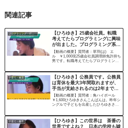
関連記事
【ひろゆき】25歳会社員。転職
プログラミング・IT業界
考えてたらプログラミングに興味
が出ました。プログラミング系始
める場合何から手をつけるべきで
【動画の概要】質問者：草羽(は) エ
すか？ー ひろゆき切り抜き
ル ￥1,000現25歳会社員調理師免許持ち
男です。転職考えてたらプログラミング
20240326
に興味が出ました。幼少期からPCに触れ
たのが授業しかない自分、PCも安価の
Lenovo(作動しない)しかないです。 プロ
【ひろゆき】公務員です。公務員
子育て・教育
グラ...
は育休を最大3年間取れますが、
手当が支給されるのは2年まで。
3年休むか、働いて貯蓄を増やす
【動画の概要】質問者：角ハイボール
かー ひろゆき切り抜き
￥1,600ひろゆきさんこんばんは。昨年シ
ングルで子どもを出産したひろゆきさん
20250109
ファンの公務員です。公務員は育休を最
大3年間取れますが、手当が支給されるの
は2年までです。3年育休を取得して子ど
【ひろゆき】この世界は 茶番の
子育て・教育
もと過ごす時間...
世界ですよね？ 日本の学校も嘘