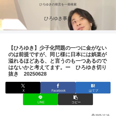
ひろゆきの発言を一発検索
ひろゆき事典
【ひろゆき】少子化問題の一つに金がない
のは前提ですが、同じ様に日本には娯楽が
溢れるほどある、と言うのも一つあるので
はないかと考えてます。ー ひろゆき切り
抜き 20250628
X
Facebook
はてブ
LINE
コピー
2025.12.16