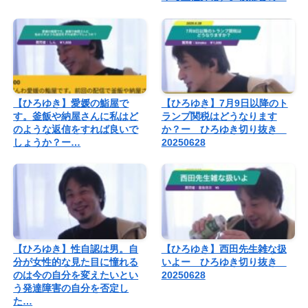
【ひろゆき】愛媛の鮨屋で
【ひろゆき】7月9日以降のト
す。釜飯や納屋さんに私はど
ランプ関税はどうなります
のような返信をすれば良いで
か？ー ひろゆき切り抜き
しょうか？ー…
20250628
【ひろゆき】性自認は男。自
【ひろゆき】西田先生雑な扱
分が女性的な見た目に憧れる
いよー ひろゆき切り抜き
のは今の自分を変えたいとい
20250628
う発達障害の自分を否定し
た…