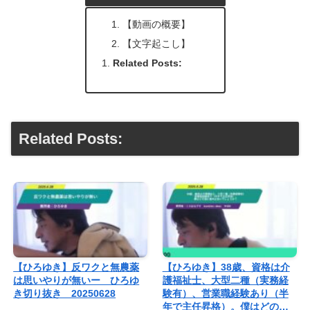
【動画の概要】
【文字起こし】
Related Posts:
Related Posts:
【ひろゆき】反ワクと無農薬
【ひろゆき】38歳、資格は介
は思いやりが無いー ひろゆ
護福祉士、大型二種（実務経
き切り抜き 20250628
験有）、営業職経験あり（半
年で主任昇格）。僕はどの…