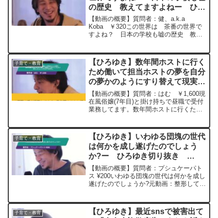
の歴史 教えてますよねー ひろ
ゆき切り抜き 20231018
【動画の概要】質問者：健、a.k.a
Koba ￥320この世界は 茶番の世界で
すよね？ 日本の学校も嘘の歴史 教え
てますよね元動画：マスコミ信頼度が高
い国ほど不幸。TOPAを呑みながら
2023/10/18 W21 ひろゆきさんの
【ひろゆき】数年間ホストに行く
子育て・教育
動...
ため働いて担当ホストの夢を自分
の夢かのようにすり替えて現実か
ら逃げていたので何をしたらいい
【動画の概要】質問者：はむ ￥1,600現
かわかりません。ー ひろゆき切
在風俗嬢(7年目)と掛け持ちで昼職で受付
業務してます。数年間ホストに行くため
り抜き 20231018
働いて担当ホストの夢を自分の夢かのよ
うにすり替えて現実から逃げていたので
何をしたらいいかわかりません。貯金ゼ
【ひろゆき】いわゆる団塊の世代
子育て・教育
ロなのですがこ...
は何かを成し遂げたのでしょう
か?ー ひろゆき切り抜き
20241015
【動画の概要】質問者：プシュケーパト
ス ¥200いわゆる団塊の世代は何かを成し
遂げたのでしょうか?元動画：整形して娘
に会うと再犯は減る。Monk de Deck &
Donohue M19 2024/10/15 ひろゆ
きさんの動画で、...
【ひろゆき】最近snsで被害出て
子育て・教育