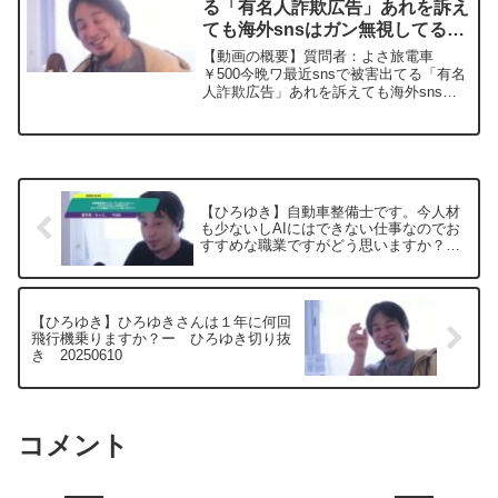
る「有名人詐欺広告」あれを訴え
ても海外snsはガン無視してるの
に罰せられないですよね?ー ひ
【動画の概要】質問者：よさ旅電車
ろゆき切り抜き 20240404
￥500今晩ワ最近snsで被害出てる「有名
人詐欺広告」あれを訴えても海外snsは
ガン無視してるのに罰せられないですよ
ね?なのに2chのでひろゆきさんが文句言
われるのは理不尽極まりないと思うので
すが!結局みん...
【ひろゆき】自動車整備士です。今人材
も少ないしAIにはできない仕事なのでお
すすめな職業ですがどう思いますか？
ー ひろゆき切り抜き 20250604
【ひろゆき】ひろゆきさんは１年に何回
飛行機乗りますか？ー ひろゆき切り抜
き 20250610
コメント