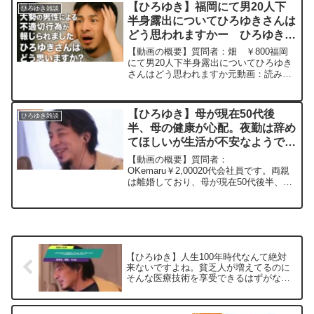
いつか好きな事で食べたいと思ってます
【ひろゆき】福岡にて男20人下
ひろゆき雑談
が、この営業を極...
半身露出についてひろゆきさんは
どう思われますかー ひろゆき切
り抜き 20230924
【動画の概要】質問者：畑 ￥800福岡
にて男20人下半身露出についてひろゆき
さんはどう思われますか元動画：読みに
くい文字は長く記憶される。 ZUNビール
を呑みながら 2023/09/24 D21 ひ
ろゆきさんの動画で、寄せられた質問
【ひろゆき】母が現在50代後
ひろゆき雑談
に...
半、母の健康が心配。夜勤は辞め
てほしいが生活が不安なようで
す。どのような備えをしていくの
【動画の概要】質問者：
がよいでしょうか？ー ひろゆき
OKemaru￥2,00020代会社員です。両親
は離婚しており、母が現在50代後半、パ
切り抜き 20230322
ート介護士、夜勤ありの仕事をしていま
す。母の健康が心配なので、夜勤は辞め
てほしいと思っています。しかし、日勤
だけでは収入も少なく、貯...
【ひろゆき】人生100年時代なんて絶対
来ないですよね。貧乏人が増えてるのに
そんな医療技術を享受できるはずがな
い。ー ひろゆき切り抜き 20231028