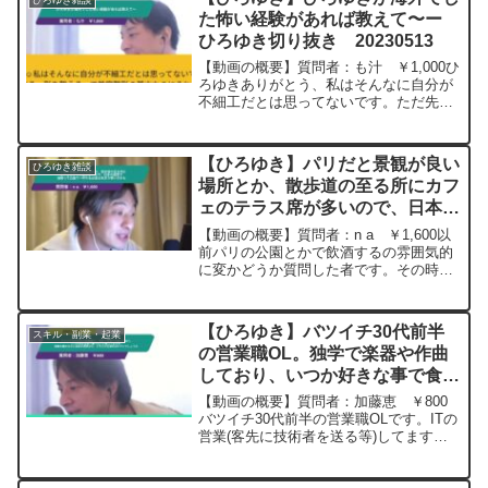
ひろゆき雑談
らお互いの仕事を覚...
た怖い経験があれば教えて〜ー
ひろゆき切り抜き 20230513
【動画の概要】質問者：も汁 ￥1,000ひ
ろゆきありがとう、私はそんなに自分が
不細工だとは思ってないです。ただ先生
が下手くそでビックリ！左右を対象にす
る、形を整えるって美容整形の基本なの
にそれすらできないんだなと、あの先生
【ひろゆき】パリだと景観が良い
ひろゆき雑談
に関しては、所詮は...
場所とか、散歩道の至る所にカフ
ェのテラス席が多いので、日本の
感覚で酒買って公園で一杯やる必
【動画の概要】質問者：n a ￥1,600以
要はあまり無いのかもー ひろゆ
前パリの公園とかで飲酒するの雰囲気的
に変かどうか質問した者です。その時に
き切り抜き 20241227
丁寧に答えてもらった事と、問題無く無
事に旅行を終えたのでお礼のスパチャ送
らせていただきます。ちなみに前回の質
【ひろゆき】バツイチ30代前半
スキル・副業・起業
問後、夫婦で1週...
の営業職OL。独学で楽器や作曲
しており、いつか好きな事で食べ
たいと思ってますが、営業を極め
【動画の概要】質問者：加藤恵 ￥800
るのと音楽を頑張るの、どちらが
バツイチ30代前半の営業職OLです。ITの
営業(客先に技術者を送る等)してます
生涯年収がマシでしょうか、ー
が、多重下請けが深刻で結果に繋がりに
20230924
くいです。独学で楽器や作曲しており、