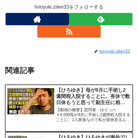
hiroyuki.ziten33をフォローする
hiroyuki.ziten33
関連記事
【ひろゆき】母が9月に手術し2
ひろゆき雑談
週間程入院することに。有休で数
日休もうと思って副主任に相
談、、、。無能すぎて…ー ひろ
【動画の概要】質問者：ゆりっぺ
ゆき切り抜き 20250806
￥8,000母が9月に手術し2週間程入院する
ことに。2人家族なので私が面倒見るんで
すが、有休で数日休もうと思って副主任
に相談しました。じゃあ、〇〇さんとお
互いの仕事を覚えてもらう良い機会だか
【ひろゆき】ひろゆきが海外でし