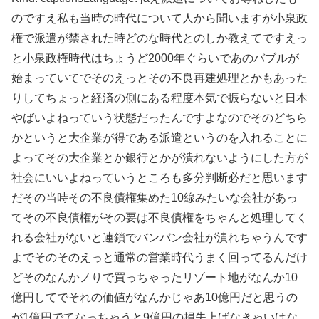
のですえ私も当時の時代について人から聞いますが小泉政
権で派遣が禁された時どのな時代とのしか教えてですえっ
と小泉政権時代はちょうど2000年ぐらいであのバブルが
始まっていてでそのえっとその不良再建処理とかもあった
りしてちょっと経済の側にある程度本気で振らないと日本
やばいよねっていう状態だったんですよなのでそのどちら
かというと大企業が得である派遣というのを入れることに
よってその大企業とか銀行とかが潰れないようにした方が
社会にいいよねっていうところも多分判断必だと思います
だその当時その不良債権集めた10線みたいな会社があっ
てその不良債権がその要は不良債権をちゃんと処理してく
れる会社がないと連鎖でバンバン会社が潰れちゃうんです
よでそのそのえっと通常の営業時代うまく回ってるんだけ
どそのなんかノりで買っちゃったリゾート地がなんか10
億円してでそれの価値がなんかじゃあ10億円だと思うの
が1億円でてなっちゃうと9億円の損失上げなきゃいけな