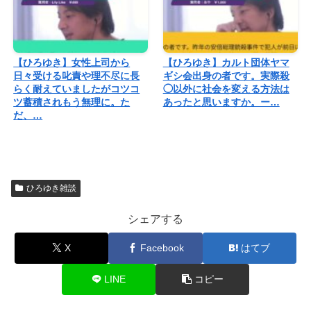
【ひろゆき】女性上司から
【ひろゆき】カルト団体ヤマ
日々受ける叱責や理不尽に長
ギシ会出身の者です。実際殺
らく耐えていましたがコツコ
◯以外に社会を変える方法は
ツ蓄積されもう無理に。た
あったと思いますか。ー…
だ、…
ひろゆき雑談
シェアする
X
Facebook
はてブ
LINE
コピー