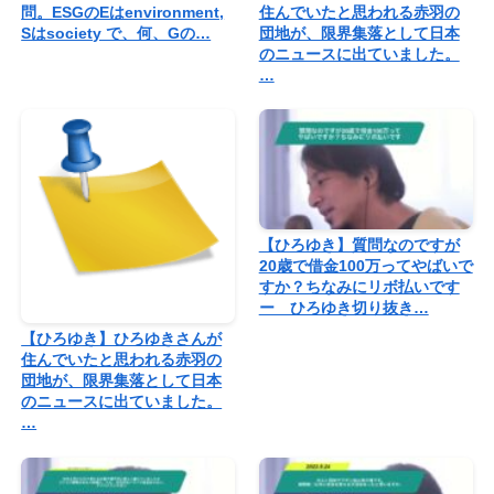
問。ESGのEはenvironment,
住んでいたと思われる赤羽の
Sはsociety で、何、Gの…
団地が、限界集落として日本
のニュースに出ていました。
…
【ひろゆき】質問なのですが
20歳で借金100万ってやばいで
すか？ちなみにリボ払いです
ー ひろゆき切り抜き…
【ひろゆき】ひろゆきさんが
住んでいたと思われる赤羽の
団地が、限界集落として日本
のニュースに出ていました。
…