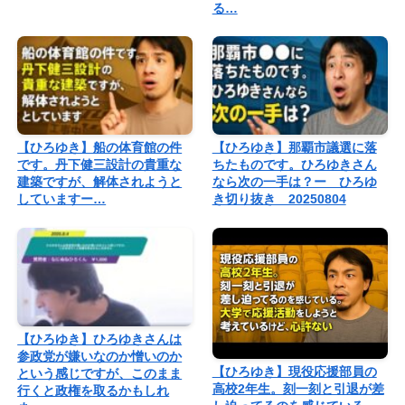
る…
【ひろゆき】船の体育館の件
【ひろゆき】那覇市議選に落
です。丹下健三設計の貴重な
ちたものです。ひろゆきさん
建築ですが、解体されようと
なら次の一手は？ー ひろゆ
していますー…
き切り抜き 20250804
【ひろゆき】ひろゆきさんは
参政党が嫌いなのか憎いのか
【ひろゆき】現役応援部員の
という感じですが、このまま
高校2年生。刻一刻と引退が差
行くと政権を取るかもしれ