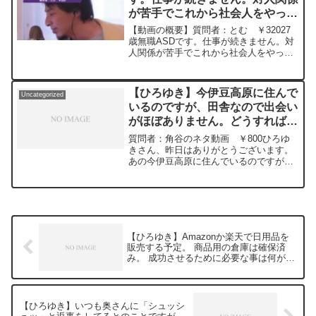
https://hiroyuki-ziten.com/できるだけ、
が苦手でこれから社会人をやって
多くの質問を今後も編集し、アップロー
いける気がしません。ー ひろゆ
ドしていきますので、使いやすいと感じ
【動画の概要】質問者：とむ ￥32027
て頂けたら、いいね！やチャンネル登録
き切り抜き 20240228
歳無職ASDです。仕事が続きません。対
をよろしくお願いします。
人関係が苦手でこれから社会人をやって
いける気がしません。元動画：ロシアの
敗北は無さそうな、、Guillaume Dursus
を呑みながら 2024/02/28 W...
【ひろゆき】今伊豆高原に住んで
Uncategorized
いるのですが、田舎なので出会い
がほぼありません。どうすればい
いか知恵をください。ー ひろゆ
質問者：角谷のネタ動画 ￥800ひろゆ
き切り抜き 20240111
きさん、昨日はありがとうございます。
あの￼今伊豆高原に住んでいるのですが、
田舎なので出会いがほぼありません。29
歳男です。観光客は多いのですが。どう
すればいいか知恵をください。精神病だ
ったのもありますが、7年位デートもして
ません。よろしくお願いします。元動
画：能登半島に最大同時接続✖️30円の寄
【ひろゆき】Amazonか楽天で日用品を
付をするよ、その２。ジョージアワイン
販売する予定。 商品用の倉庫は確保済
を呑みながら。2024/01/11 J22
み。 成功させるために必要な事は何が考
https://www.youtube.com/watch?
えられますでしょうか。ー ひろゆき切
v=1_qiOcWAC6A&t=8068s****************
り抜き 20240930
**************************ひろゆきさんの動
画で、寄せられた質問について、一問一
【ひろゆき】いつも奥さんに「シュッシ
答形式にしてみました。過去にこんな質