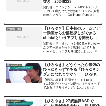
抜き 20240228
質問者：エイトテン ￥320エルデンリ
ングDLC出たね^_^元動画：ロシアの敗北
は無さそうな、、Guillaume Dursusを呑
みながら 2024/02/28 W22
https://www.youtube.com/watch?
v=GK3quBgoXnQ***************************
【ひろゆき】日本初のルームツア
Uncategorized
***************ひろゆきさんの動画で、寄
ー動画からお部屋探しができる
せられた質問について、一問一答形式に
chinta!というアプりを開発しま
してみました。過去にこんな質問してる
かな？と気になったことがあれば、下記
した！ー ひろゆき切り抜き
質問者：河内達也 ￥1,600日本初のルー
のサイトから検索してみてください。
20240216
ムツアー動画からお部屋探しができる
https://hiroyuki-ziten.com/できるだけ、
chinta!というアプりを開発しました！0秒
多くの質問を今後も編集し、アップロー
内見できるものになってます！今まで写
ドしていきますので、使いやすいと感じ
真と文字だけで決めていたお部屋を動画
て頂けたら、いいね！やチャンネル登録
から探せる、、、それがchinta!です！元
をよろしくお願いします。
【ひろゆき】どうやったら最強の
Uncategorized
動画：能登半島に最大同時接続✖️50円の
ひろゆきっずである『ひろゆきン
寄付をするよ、その4。Magners Irish
グ』になれますか？ー ひろゆき
Ciderを呑みながら。2024/02/16
V23
切り抜き 20230322
【動画の概要】質問者：りょまゆき
https://www.youtube.com/watch?
￥1,600どうやったら最強のひろゆきっず
v=ZyS35TEeeg8****************************
である『ひろゆきング』になれますか？
**************ひろゆきさんの動画で、寄せ
******************************************ひろ
られた質問について、一問一答形式にし
ゆきさんの動画で、寄せられた質問につ
てみました。過去にこんな質問してるか
いて、...
な？と気になったことがあれば、下記の
【ひろゆき】27歳無職ASDで
Uncategorized
サイトから検索してみてください。
す。仕事が続きません。対人関係