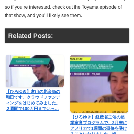
so if you’re interested, check out the Toyama episode of
that show, and you’ll likely see them.
Related Posts:
【ひろゆき】富山の彫金師の
和田です。クラウドファンデ
ィングをはじめてみました。
２週間で100万円までいっ…
【ひろゆき】経産省主催の起
業家育プログラムで、2月末に
アメリカで1週間の研修を受け
ることになりました。海…