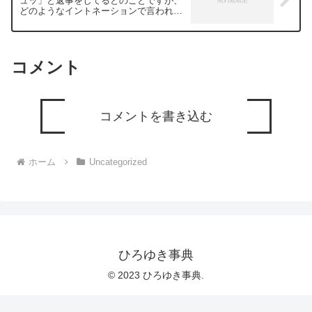
ュッ」と返事をしてるとのことですが、
問してるかな？と気になったことがあれ
どのようなイントネーションで言われて
ば、下記のサイトから検索してみてくだ
るんでしょうか？ー ひろゆき切り抜
さい。https://hiroyuki-ziten.com/できる
き 20240930
だけ、多くの質問を今後も編集し、アッ
プロードしていきますので、使いやすい
と感じて頂けたら、いいね！やチャンネ
コメント
ル登録をよろしくお願いします。
コメントを書き込む
ホーム
Uncategorized
ひろゆき事典
© 2023 ひろゆき事典.