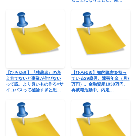
【ひろゆき】『独裁者』の考
【ひろゆき】知的障害を持っ
え方でないと事業が伸びない
ている29歳男。障害年金（月7
って説。より良いもの作る=サ
万円）。金融資産1030万円。
イコパスって極論すぎと思…
再就職活動中。内定…