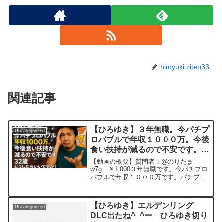
hiroyuki.ziten33
関連記事
【ひろゆき】３年無職。今パチプ
Uncategorized
ロバブルで年収１０００万。今後
食い扶持が減るので不安です。３
２歳どうしたらいいですか？ー
【動画の概要】質問者：@のりたま-
ひろゆき切り抜き 202051129
w7g ￥1,000３年無職です。今パチプロ
バブルで年収１０００万です。パチプロ
が増え続ける現状から今後食い扶持が減
るので不安です。３２歳どうしたらいい
ですか？元動画： 蒔かぬ種は生えぬ
【ひろゆき】エルデンリング
Uncategorized
PanameIP...
DLC出たね^_^ー ひろゆき切り