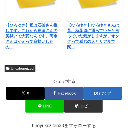
【ひろゆき】私は石破さん推
【ひろゆき】ひろゆきさんは
しです。これから岸田さんの
昔、秋葉原に通っていたと言
尻拭いで大変なんです。高市
っていた気がしますが、オタ
さんはかえって命拾いした
クって感じの人とリアルで
の…
関…
Uncategorized
シェアする
X
Facebook
はてブ
LINE
コピー
hiroyuki.ziten33をフォローする