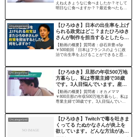
ドしていきますので、使いやすいと感じ
ろゆき切り抜き 20250625
えねえきょうなに食べましたか？そして
て頂けたら、いいね！やチャンネル登録
明日なに食べますか？？最近食べたもの
をよろしくお願いします。
でおいしかったもの何ですか？元動画：
一度の失敗は、二度目の成功のための教
訓。Bière de Meaux W23 ひろゆ
【ひろゆき】日本の出生率を上げ
Uncategorized
きさ...
られる政党はどこ？またひろゆき
さんが制作を担当するとしたら何
をしますか？ー ひろゆき切り抜
【動画の概要】質問者：@石井豊-s5p
き 202051129
￥500前回「日本はフランスのように政
治で出生率を上げることができると思い
ますか？」と聞いたものです。高市政権
では無理とおっしゃっていましたが、ど
の政党だったらやってくれると思います
【ひろゆき】旦那の年収500万地
Uncategorized
か？またひろゆきさ...
方暮らし、私は専業主婦で38歳
です。3人目悩んでいます。産ん
でも大丈夫でしょうか？？ー ひ
【動画の概要】質問者：オカメママ
ろゆき切り抜き 20250505
￥800旦那の年収500万地方暮らし、私は
専業主婦で38歳です。3人目悩んでいま
す。産んでも大丈夫でしょうか？？元動
画：神と感動は心の中に居る。AIも何
れ。Leffe rouge ひろゆきさんの
【ひろゆき】Twitchで毒を吐きま
Uncategorized
動画で...
くってる たぬかなさんが炎上を
欲しています。どんな方法があり