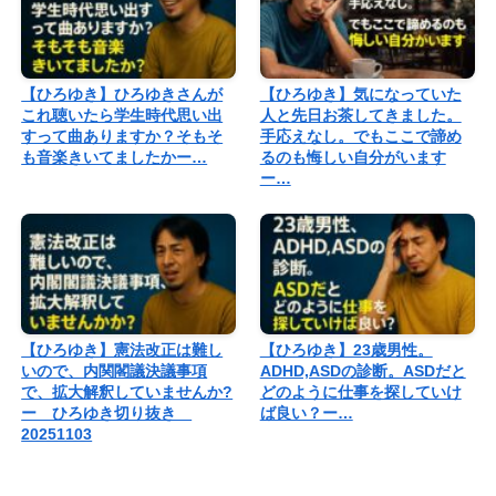
【ひろゆき】ひろゆきさんが
【ひろゆき】気になっていた
これ聴いたら学生時代思い出
人と先日お茶してきました。
すって曲ありますか？そもそ
手応えなし。でもここで諦め
も音楽きいてましたかー…
るのも悔しい自分がいます
ー…
【ひろゆき】憲法改正は難し
【ひろゆき】23歳男性。
いので、内関閣議決議事項
ADHD,ASDの診断。ASDだと
で、拡大解釈していませんか?
どのように仕事を探していけ
ー ひろゆき切り抜き
ば良い？ー…
20251103