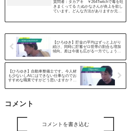
ますかー ひろゆき切り抜き
質問者：タカアキ ￥264Twitchで毒を吐
20240314
きまくってる たぬかなさんが炎上を欲し
ています。どんな方法がありますか元動
画：知らなくてもクイズを正解するパタ
ーン。CH'TI BLONDEを呑みながら
2024/03/14 J21
https://www.youtube.com/watch?
v=4Qas26IBYfk*****************************
*************ひろゆきさんの動画で、寄せ
【ひろゆき】貯金の平均はずっと上がり
られた質問について、一問一答形式にし
続け、同時に貯蓄ゼロ世帯の割合も増加
てみました。過去にこんな質問してるか
傾向。差は今後も広がる一方でしょう
な？と気になったことがあれば、下記の
か？ー ひろゆき切り抜き 20250625
サイトから検索してみてください。
https://hiroyuki-ziten.com/できるだけ、
多くの質問を今後も編集し、アップロー
【ひろゆき】自動車整備士です。今人材
ドしていきますので、使いやすいと感じ
も少ないしAIにはできない仕事なのでお
て頂けたら、いいね！やチャンネル登録
すすめな職業ですがどう思いますか？
をよろしくお願いします。
ー ひろゆき切り抜き 20250604
コメント
コメントを書き込む