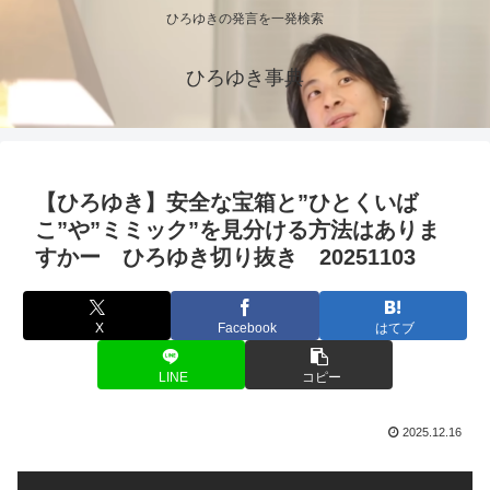
ひろゆきの発言を一発検索
ひろゆき事典
【ひろゆき】安全な宝箱と”ひとくいば
こ”や”ミミック”を見分ける方法はありま
すかー ひろゆき切り抜き 20251103
X
Facebook
はてブ
LINE
コピー
2025.12.16