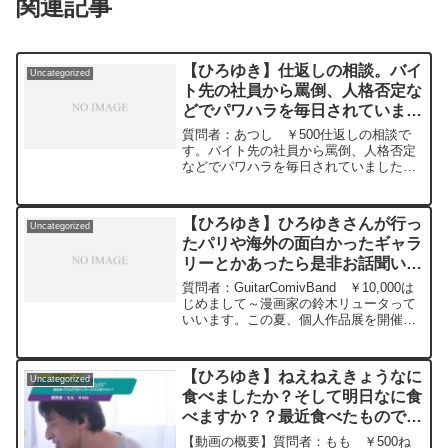
関連記事
【ひろゆき】仕返しの相談。バイ
Uncategorized
ト先の社員から罵倒、人格否定な
どでパワハラを毎日されていまし
た。罵倒している録音あり。一矢
質問者：あつし ￥500仕返しの相談で
報いれないでしょうか？ー ひろ
す。バイト先の社員から罵倒、人格否定
などでパワハラを毎日されていました。
ゆき切り抜き 20240310
出勤前に動悸の症状が出たため本日辞め
ました。罵倒している録音が数日分あ
り、これを使って会社やその社員に一矢
【ひろゆき】ひろゆきさんが行っ
Uncategorized
報いれないでしょうか？ひろゆきさんの
たパリや海外の面白かったギャラ
対応策を伺いたいです。忘れるべきなら
リーとかあったら是非お話聞いて
諦めます。元動画：パートタイム、フル
タイム、エクストラタイム。Nina Blanca
みたいです。ー ひろゆき切り抜
質問者：GuitarComivBand ￥10,000は
を呑みながら 2024/03/10 D21
き 20240509
じめまして～漫画家の鈴木リュータって
https://www.youtube.com/watch?
いいます。この夏、個人作品展を開催す
v=wBbQ9cp_Mx8***************************
ることになったのですが、ひろゆきさん
***************ひろゆきさんの動画で、寄
が行ったパリや海外の面白かったギャラ
せられた質問について、一問一答形式に
リーとかあったら是非お話聞いてみたい
してみました。過去にこんな質問してる
【ひろゆき】ねえねえきょうなに
Uncategorized
です...
かな？と気になったことがあれば、下記
食べましたか？そして明日なに食
のサイトから検索してみてください。
べますか？？最近食べたものでお
https://hiroyuki-ziten.com/できるだけ、
いしかったもの何ですか？ー ひ
多くの質問を今後も編集し、アップロー
【動画の概要】質問者：もも ￥500ね