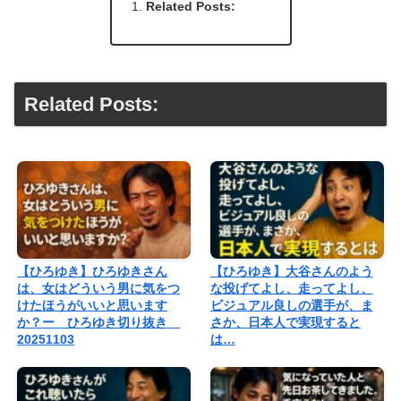
Related Posts:
Related Posts:
【ひろゆき】ひろゆきさん
【ひろゆき】大谷さんのよう
は、女はどういう男に気をつ
な投げてよし、走ってよし、
けたほうがいいと思います
ビジュアル良しの選手が、ま
か？ー ひろゆき切り抜き
さか、日本人で実現すると
20251103
は…