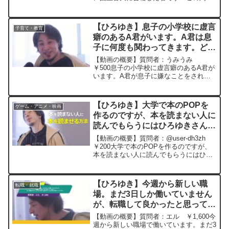
高校の時の「お前は音楽の才能がない」
20240109
と言った教員に音楽コンサートでお会い
しまして、「お陰様でウィーンの音大に
【ひろゆき】息子の小学校に虚言
子育て・教育
合格しました」と言...
癖のあるA君がいます。A君は息
子に何度も関わってきます。どう
したらA君に関わらないようにし
【動画の概要】質問者：うみうみ
てもらえるでしょうかー ひろゆ
￥500息子の小学校に虚言癖のあるA君が
います。A君が息子に嫌なことをされた
き切り抜き 20240522
と嘘を言ったので、息子は大変な思いを
しました。結局、A君の虚言が発覚し問
題は解決したのですが、それ以来息子は
【ひろゆき】大学で本のPOPを
ゲーム・アニメ・映画
A君に関わらないようにし...
作るのですが、本を読まない人に
読んでもらうにはひろゆきさんな
らどうしますか。ー ひろゆき切
【動画の概要】質問者：@user-dh3zh
り抜き 20260126
￥200大学で本のPOPを作るのですが、
本を読まない人に読んでもらうにはひろ
ゆきさんならどうしますか。元動画： 正
義の優先度が低い時代。 ひろゆ
きさんの動画で、寄せられた質問につい
【ひろゆき】今週から新しい職
転職・就職
て、一問...
場。まだ3日しか働いていません
が、転職して良かったと思ってい
ます。良い環境を作り上げるため
【動画の概要】質問者：エル ￥1,600今
に心掛けることがあれば教えてく
週から新しい職場で働いています。まだ3