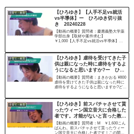
【ひろゆき】【人手不足vs就活
子育て・教育
vs半導体】ー ひろゆき切り抜
き 20240228
【動画の概要】質問者：慶應義塾大学薬
学部出身【取材や案件求む】
￥1,000【人手不足vs就活vs半導体】僕
は慶應薬学部出身の無職ですが,この春に
残業規制と就活が始まり大変な状況にな
りますが,一方熊本に巨額の投資で台湾
【ひろゆき】虐待を受けてきた子
子育て・教育
TSMCの半導体工場が...
供は親になった時に虐待をするよ
うになると思いますか?ー ひろ
ゆき切り抜き 20250221
【動画の概要】質問者：まきかおる ¥800
虐待を受けてきた子供は親になった時に
虐待をするようになると思いますか?どう
すればされてきたことを忘れることがで
きますか?親はスッキリ忘れている模様。
2人目産前産後と頭がおかしくなりかけた
【ひろゆき】前スパチャさせて貰
子育て・教育
ので最近は...
ったウィーン国立音大に合格した
者です。才能がないと言った教員
に合格のことを伝えたら、やっぱ
【動画の概要】質問者：M ￥1,600こん
才能あると言われました。都合が
ばんわ。前スパチャさせて貰ったウィー
ン国立音大に合格した者です！この間、
いいなと思いました。ー