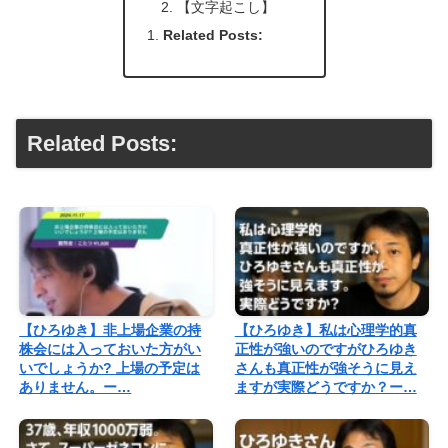
【文字起こし】
Related Posts:
Related Posts:
【ひろゆき】非上場企業の持
【ひろゆき】私は心理学的真
株会には入っておいた方がい
正性が強いのですがひろゆき
いでしょうか? 上場の予定は
さんも真正性が強そうに見え
ありません。ー…
ますが実際どうですか？ー…