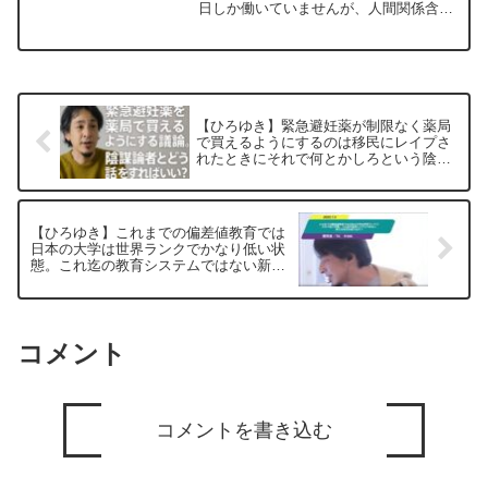
日しか働いていませんが、人間関係含め
ださいー ひろゆき切り抜き
本当に良い職場で心から転職して良かっ
20240509
たと思っています。ですが自分はすぐに
現状に満足してしまって調子に乗ってし
まったり、嫌なこ...
【ひろゆき】緊急避妊薬が制限なく薬局
で買えるようにするのは移民にレイプさ
れたときにそれで何とかしろという陰謀
論者とどう話しをすればいい？ー ひろ
ゆき切り抜き 20250831
【ひろゆき】これまでの偏差値教育では
日本の大学は世界ランクでかなり低い状
態。これ迄の教育システムではない新た
な状況を創り出す？ー ひろゆき切り抜
き 20250705
コメント
コメントを書き込む