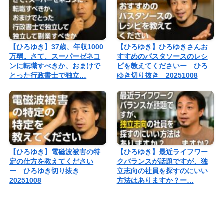
【ひろゆき】37歳、年収1000
【ひろゆき】ひろゆきさんお
万弱。さて、スーパーゼネコ
すすめのパスタソースのレシ
ンに転職すべきか、おまけで
ピを教えてくださいー ひろ
とった行政書士で独立…
ゆき切り抜き 20251008
【ひろゆき】電磁波被害の特
【ひろゆき】最近ライフワー
定の仕方を教えてください
クバランスが話題ですが、独
ー ひろゆき切り抜き
立志向の社員を探すのにいい
20251008
方法はありますか？ー…