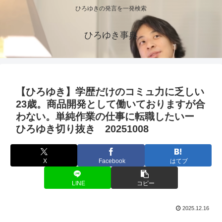
ひろゆきの発言を一発検索
ひろゆき事典
【ひろゆき】学歴だけのコミュ力に乏しい
23歳。商品開発として働いておりますが合
わない。単純作業の仕事に転職したいー
ひろゆき切り抜き 20251008
X
Facebook
はてブ
LINE
コピー
2025.12.16