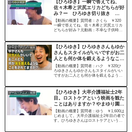
【ひろゆき】一瞬で答えてね、
ひろゆき雑談
佐々木希と沢尻エリカどちらが好
み？ー ひろゆき切り抜き
20240404
【動画の概要】質問者：さくら ￥320
一瞬で答えてね、佐々木希と沢尻エリカ
どちらが好み？元動画：不幸な子供時代
は高学歴の源泉。Trappist Westmalleを
呑みながら 2024/04/04 W21 ひろ
ゆきさんの動画で、寄せら...
【ひろゆき】ひろゆきさんもゆか
ゲーム・アニメ・映画
さんもスタイルがいいですがお二
人とも何か体を鍛えるようなこと
をされてますか？ー ひろゆき切
【動画の概要】質問者：ハク ￥320ひ
り抜き 20250831
ろゆきさんもゆかさんもスタイルがいい
ですがお二人とも何か体を鍛えるような
ことをされてますか？元動画：時間は全
ての傷を癒す. Meaux Brune
D00 ひろゆきさんの動画で、寄
【ひろゆき】大卒介護福祉士2年
ゲーム・アニメ・映画
せられた質問につ...
目。ロストケアという映画を観た
ことはありますか？やまゆり園に
近いような内容。どう考えます
【動画の概要】質問者：ゆう ￥1,600は
か？ー ひろゆき切り抜き
じめまして。大卒介護福祉士2年目の者で
す。ひろゆきさんはロストケアという映
20250217
画を観たことはありますか？やまゆり園
に近いような内容です。私の考えです