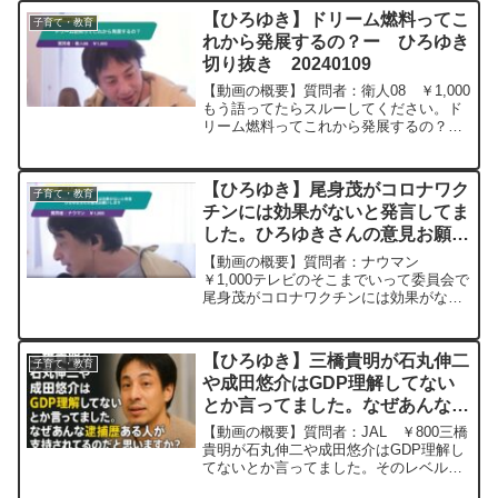
が、あのような行動をする人たちの問
【ひろゆき】ドリーム燃料ってこ
子育て・教育
題？は、1人で考えて...
れから発展するの？ー ひろゆき
切り抜き 20240109
【動画の概要】質問者：衛人08 ￥1,000
もう語ってたらスルーしてください。ド
リーム燃料ってこれから発展するの？大
阪市や大学教授が関わってるので、期待
したいですが、ひろゆきさんの意見が聞
きたいです。元動画：能登半島に最大同
【ひろゆき】尾身茂がコロナワク
子育て・教育
時接続✖️20円...
チンには効果がないと発言してま
した。ひろゆきさんの意見お願い
します ー ひろゆき切り抜き
【動画の概要】質問者：ナウマン
20250625
￥1,000テレビのそこまでいって委員会で
尾身茂がコロナワクチンには効果がない
と発言してました。 その後、アメリカの
イェール大学でスパイクタンパク質が接
種後も体内に残ると発表しています。 当
【ひろゆき】三橋貴明が石丸伸二
子育て・教育
時の政府、医師、メ...
や成田悠介はGDP理解してない
とか言ってました。なぜあんな逮
捕歴ある人が支持されてるのだと
【動画の概要】質問者：JAL ￥800三橋
思いますか？ー ひろゆき切り抜
貴明が石丸伸二や成田悠介はGDP理解し
てないとか言ってました。そのレベルの
き 20250806
人たちじゃ無いのは誰の目にも明らかだ