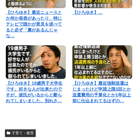
【ひろゆき】最近ニュースと
【ひろゆき】…
か何か発表があったり、特に
テレビで誰かが意見を述べて
ると必ず「裏があるんじゃ
な…
【ひろゆき】19歳男子大学生
【ひろゆき】最近強制送還は
です。好きな人が出来たので
じまったけど申請上限3回とか
すが、彼氏がいるからと断ら
送還費用の予算化とか1年以上
れてしまいました。別れさ…
前に仕込まれてるはずの…
子育て・教育