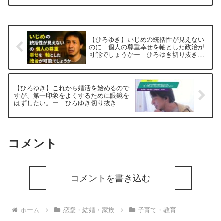
と思いますが、信者の目には三橋貴明の
方が正しい様に見えている様です。なぜ
あんな逮捕歴ある...
【ひろゆき】いじめの統括性が見えない
のに 個人の尊重幸せを軸とした政治が
可能でしょうかー ひろゆき切り抜き
20250806
【ひろゆき】これから婚活を始めるので
すが、第一印象をよくするために眼鏡を
はずしたい。ー ひろゆき切り抜き
20250705
コメント
コメントを書き込む
ホーム
恋愛・結婚・家族
子育て・教育