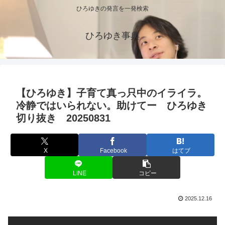
ひろゆきの発言を一発検索
ひろゆき事典
【ひろゆき】子育て真っ只中のイライラ。
冷静ではいられない。助けてー ひろゆき
切り抜き 20250831
X
Facebook
はてブ
LINE
コピー
2025.12.16