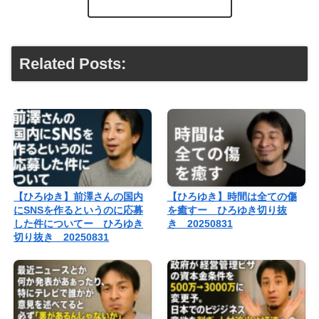
Related Posts:
【ひろゆき】前澤さんの国内
【ひろゆき】時間は全ての傷
にSNSを作るというのに応募
を癒すー ひろゆき切り抜
した件についてー ひろゆき
き 20250831
切り抜き 20250831