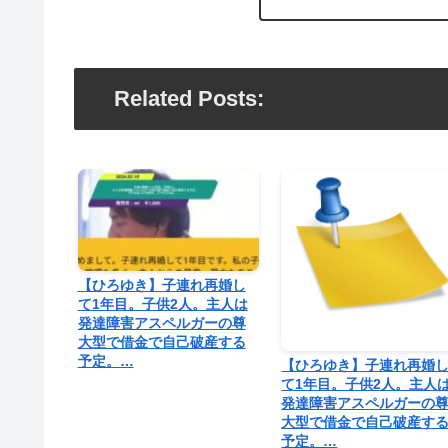
Related Posts:
【ひろゆき】子連れ再婚し
て1年目。子供2人。主人は
発達障害アスペルガーの尊
大型で借金で自己破産する
予定。…
【ひろゆき】子連れ再婚
て1年目。子供2人。主人
発達障害アスペルガーの
大型で借金で自己破産す
予定。…