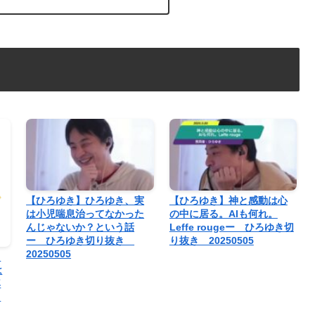
【ひろゆき】ひろゆき、実
【ひろゆき】神と感動は心
は小児喘息治ってなかった
の中に居る。AIも何れ。
んじゃないか？という話
Leffe rougeー ひろゆき切
ー ひろゆき切り抜き
り抜き 20250505
20250505
し
は
尊
る