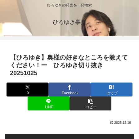
ひろゆきの発言を一発検索
ひろゆき事典
【ひろゆき】奥様の好きなところを教えて
ください！ー ひろゆき切り抜き
20251025
X
Facebook
はてブ
LINE
コピー
2025.12.16