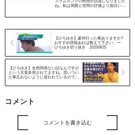
き切り抜き 20240310
スラムダンクの映画が話題になりました
ね。私は周囲と世間の評価より面白いと
思いませんでした。理由は宮城リョータ
があまり好きではないこととスラムダン
クは桜木花道のサクセスストーリーだと
思っているからかなと思います。(そもそ
も宮城リョータはスラムダンク できない
し…)ひろゆきさんはこの意見に賛同もし
【ひろゆき】豪州行った事ありますか?
くは納得感はありますか？また映画の感
おすすめ情報あれば教えて下さい。ー
想もあれば聞きたいです。天邪鬼みたい
ひろゆき切り抜き 20250625
ですみません…元動画：パートタイム、
フルタイム、エクストラタイム。Nina
Blancaを呑みながら 2024/03/10
D21
【ひろゆき】全然関係ない話なんですが
https://www.youtube.com/watch?
という言葉多用されてますね。思いつい
v=wBbQ9cp_Mx8***************************
た事忘れないように使われているのです
***************ひろゆきさんの動画で、寄
か？ー ひろゆき切り抜き 202051129
せられた質問について、一問一答形式に
してみました。過去にこんな質問してる
かな？と気になったことがあれば、下記
のサイトから検索してみてください。
コメント
https://hiroyuki-ziten.com/できるだけ、
多くの質問を今後も編集し、アップロー
ドしていきますので、使いやすいと感じ
て頂けたら、いいね！やチャンネル登録
をよろしくお願いします。
コメントを書き込む