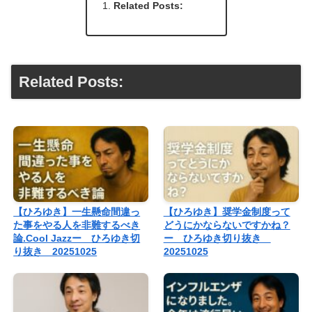
Related Posts:
Related Posts:
【ひろゆき】一生懸命間違っ
【ひろゆき】奨学金制度って
た事をやる人を非難するべき
どうにかならないですかね？
論.Cool Jazzー ひろゆき切
ー ひろゆき切り抜き
り抜き 20251025
20251025