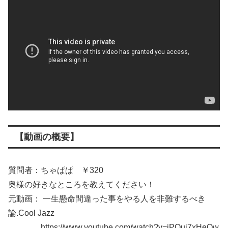
【動画の概要】
質問者：ちゃぱぱ ￥320
奥様の好きなところを教えてください！
元動画： 一生懸命間違った事をやる人を非難するべき
論.Cool Jazz
https://www.youtube.com/watch?v=jPOui7xHeOw