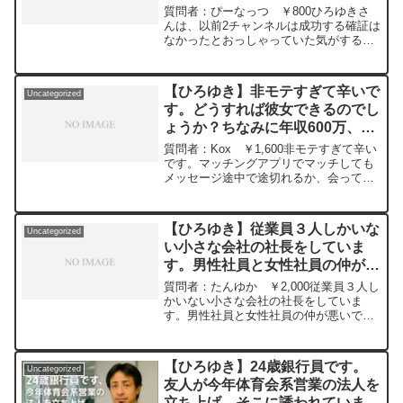
ながら 2024/02/28 W22
か？ー ひろゆき切り抜き
質問者：ぴーなっつ ￥800ひろゆきさ
https://www.youtube.com/watch?
20240509
んは、以前2チャンネルは成功する確証は
v=GK3quBgoXnQ***************************
なかったとおっしゃっていた気がするの
***************ひろゆきさんの動画で、寄
ですが、もし2ちゃんねるが成功しなかっ
せられた質問について、一問一答形式に
た場合、どのように生活費を稼ぐつもり
してみました。過去にこんな質問してる
だったのですか？また大学卒業後は企業
かな？と気になったことがあれば、下記
【ひろゆき】非モテすぎて辛いで
Uncategorized
や公務員等の面接を...
のサイトから検索してみてください。
す。どうすれば彼女できるのでし
https://hiroyuki-ziten.com/できるだけ、
ょうか？ちなみに年収600万、年
多くの質問を今後も編集し、アップロー
齢25歳、IT系勤務。顔はお察しレ
ドしていきますので、使いやすいと感じ
質問者：Kox ￥1,600非モテすぎて辛い
て頂けたら、いいね！やチャンネル登録
ベルです。ー ひろゆき切り抜
です。マッチングアプリでマッチしても
をよろしくお願いします。
メッセージ途中で途切れるか、会っても
き 20240216
二回目は無いって感じです。美容室行っ
たり、眉毛整えたり筋トレしたりしてま
すが全然だめです。どうすれば彼女でき
【ひろゆき】従業員３人しかいな
Uncategorized
るのでしょうか？ちなみに年収600万、
い小さな会社の社長をしていま
年齢25歳、IT系勤務。顔はお察しレベル
す。男性社員と女性社員の仲が悪
です。元動画：能登半島に最大同時接続
✖️50円の寄付をするよ、その4。Magners
いです。板挟みでつらいです。ど
質問者：たんゆか ￥2,000従業員３人し
Irish Ciderを呑みながら。2024/02/16
うしたらいいでしょうか？ー ひ
かいない小さな会社の社長をしていま
V23
す。男性社員と女性社員の仲が悪いで
ろゆき切り抜き 20240216
https://www.youtube.com/watch?
す。個々に個人面談をして空気が悪くな
v=ZyS35TEeeg8****************************
らないように適度に仲良く仕事をしてほ
**************ひろゆきさんの動画で、寄せ
しいと言っているのですが、結局社内の
られた質問について、一問一答形式にし
【ひろゆき】24歳銀行員です。
Uncategorized
空気が悪いままです。男性社員が娘さん
てみました。過去にこんな質問してるか
友人が今年体育会系営業の法人を
のインフルで休んだ時、「休みがやがっ
な？と気になったことがあれば、下記の
立ち上げ、そこに誘われていま
て！」と女性社員が影口を言っていた