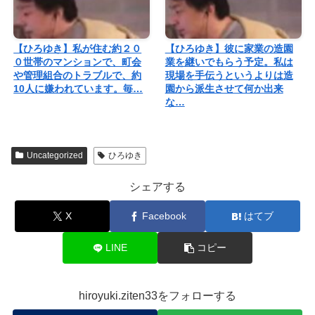
【ひろゆき】私が住む約２０
【ひろゆき】彼に家業の造園
０世帯のマンションで、町会
業を継いでもらう予定。私は
や管理組合のトラブルで、約
現場を手伝うというよりは造
10人に嫌われています。毎…
園から派生させて何か出来
な…
Uncategorized
ひろゆき
シェアする
X
Facebook
はてブ
LINE
コピー
hiroyuki.ziten33をフォローする