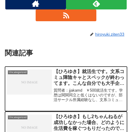
hiroyuki.ziten33
関連記事
【ひろゆき】就活生です。文系コ
Uncategorized
ミュ障陰キャとスペックが終わっ
てます。こんな自分でも大手企業
に行ける方法を教えてほしいで
質問者：jjakamd ￥500就活生です。学
す。ー ひろゆき切り抜き
歴は関関同立と低くはないのですが、部
活サークル所属経験なし、文系コミュ障
20240228
陰キャとスペックが終わってます。強い
て頑張ったと言えるのは、携帯の転売で
年間で300万円を稼いだことです。こん
【ひろゆき】もし2ちゃんねるが
Uncategorized
な自分でも大手企業に行ける方法を教え
成功しなかった場合、どのように
てほしいです。元動画：ロシアの敗北は
生活費を稼ぐつもりだったのです
無さそうな、、Guillaume Dursusを呑み