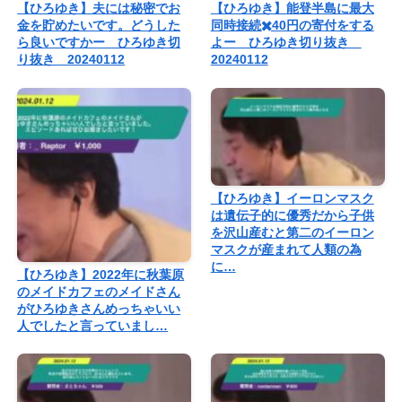
【ひろゆき】夫には秘密でお
【ひろゆき】能登半島に最大
金を貯めたいです。どうした
同時接続✖️40円の寄付をする
ら良いですかー ひろゆき切
よー ひろゆき切り抜き
り抜き 20240112
20240112
【ひろゆき】イーロンマスク
は遺伝子的に優秀だから子供
を沢山産むと第二のイーロン
マスクが産まれて人類の為
に…
【ひろゆき】2022年に秋葉原
のメイドカフェのメイドさん
がひろゆきさんめっちゃいい
人でしたと言っていまし…