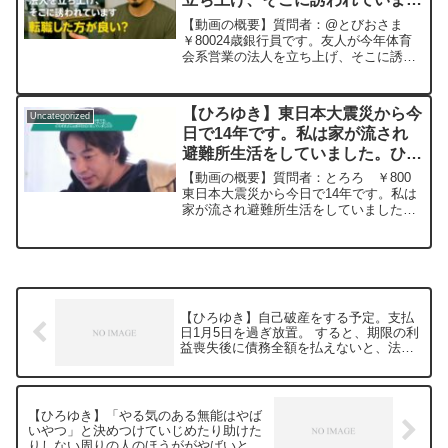
サイトから検索してみてください。
り、対して男性社員は女性社員が使えな
す。転職した方が良い？ー ひろ
https://hiroyuki-ziten.com/できるだけ、
【動画の概要】質問者：@とびおさま
いと愚痴っていたり。板挟みでつらいで
多くの質問を今後も編集し、アップロー
ゆき切り抜き 202051129
￥80024歳銀行員です。友人が今年体育
す。どうしたらいいでしょうか？元動
ドしていきますので、使いやすいと感じ
会系営業の法人を立ち上げ、そこに誘わ
画：能登半島に最大同時接続✖️50円の寄
て頂けたら、いいね！やチャンネル登録
れています。このまま銀行で勤めてもそ
付をするよ、その4。Magners Irish Cider
をよろしくお願いします。
こそこの収入は見込めますが、一度はチ
を呑みながら。2024/02/16 V23
ャレンジしたい気持ちがあります。しか
https://www.youtube.com/watch?
【ひろゆき】東日本大震災から今
Uncategorized
し、失敗してしまった...
v=ZyS35TEeeg8****************************
日で14年です。私は家が流され
**************ひろゆきさんの動画で、寄せ
避難所生活をしていました。ひろ
られた質問について、一問一答形式にし
ゆきさんはあの日なにをしていま
てみました。過去にこんな質問してるか
【動画の概要】質問者：とろろ ￥800
な？と気になったことがあれば、下記の
したかー ひろゆき切り抜き
東日本大震災から今日で14年です。私は
サイトから検索してみてください。
家が流され避難所生活をしていました。
20250312
https://hiroyuki-ziten.com/できるだけ、
ひろゆきさんはあの日なにをしていまし
多くの質問を今後も編集し、アップロー
たか。なにか印象に残ったエピソードは
ドしていきますので、使いやすいと感じ
ありますか。既出だったらすみません。
て頂けたら、いいね！やチャンネル登録
元動画：「政府のレベ...
をよろしくお願いします。
【ひろゆき】自己破産をする予定。支払
日1月5日を過ぎ放置。 すると、期限の利
益喪失後に債務全額を払えないと、法的
措置ををとると言われました。ー ひろ
ゆき切り抜き 20240112
【ひろゆき】「やる気のある無能はやば
いやつ」と決めつけていじめたり助けた
りしない周りの人のほうががやばいと思