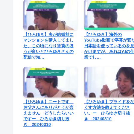
【ひろゆき】夫が結婚前に
【ひろゆき】海外の
マンションを購入してまし
YouTube動画で字幕が変
た。この頃になり賃貸のほ
日本語を使っているのを
うが良いとひろゆきさんの
かけますが、あれはAIの
配信で知…
業でし…
【ひろゆき】ニートです
【ひろゆき】プライドを
お父さんにありがとうが言
くす方法を教えてくださ
えません どうしたらいい
い。ー ひろゆき切り抜
ですー ひろゆき切り抜
き 20240310
き 20240310