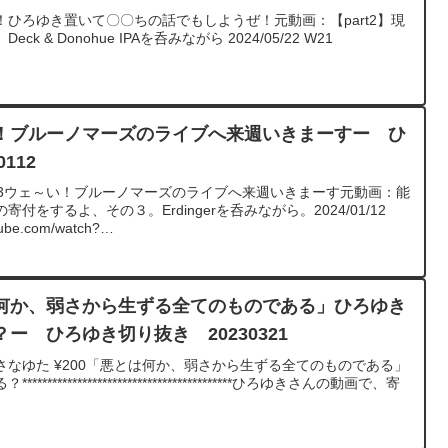
00おい！ひろゆき置いて〇〇ちの話でもしようぜ！元動画：【part2】現
k & Donohue IPAを呑みながら 2024/05/22 W21
！ブルーノマーズのライブへ来週いきまーすー ひ
112
33ウェ～い！ブルーノマーズのライブへ来週いきまーす元動画：能
付をするよ、その３。Erdingerを呑みながら。2024/01/12
e.com/watch?
********************************ひろゆきさんの動画で、寄せられた質問に
みました。過去にこんな質問してるかな？と気になったことがあ
ださい。https://hiroyuki-ziten.com/できるだけ、多くの
ロードしていきますので、使いやすいと感じて頂けたら、いい
何か、弱さから生ずる全てのものである」ひろゆき
しくお願いします。
ー ひろゆき切り抜き 20230321
なゆた ¥200「悪とは何か、弱さから生ずる全てのものである」
***********************************ひろゆきさんの動画で、寄