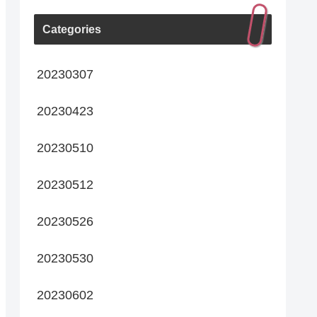
Categories
20230307
20230423
20230510
20230512
20230526
20230530
20230602