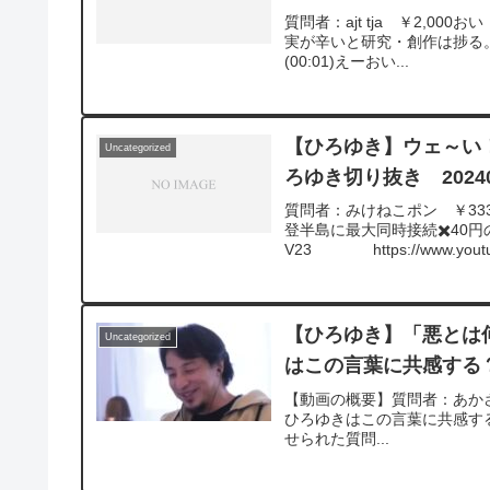
質問者：ajt tja ￥2,0
実が辛いと研究・創作は捗る。Dec
(00:01)えーおい...
【ひろゆき】ウェ～い
Uncategorized
ろゆき切り抜き 20240
質問者：みけねこポン ￥3
登半島に最大同時接続✖️40円の寄
V23 https://www.youtub
v=c6MzCMgzBqw**********
ついて、一問一答形式にして
れば、下記のサイトから検索してみてく
質問を今後も編集し、アップ
【ひろゆき】「悪とは
Uncategorized
ね！やチャンネル登録をよろ
はこの言葉に共感する？
【動画の概要】質問者：あかさ
ひろゆきはこの言葉に共感する？*******
せられた質問...