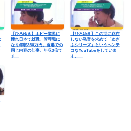
【ひろゆき】ホビー業界に
【ひろゆき】この世に存在
な
憧れ日本で就職。管理職に
しない発音を求めて「ぬぎ
見
なり年収350万円。香港での
ふシリーズ」というヘンテ
仕
同じ内容の仕事、年収3倍で
コなYouTubeをしていま
す…
す。…
な