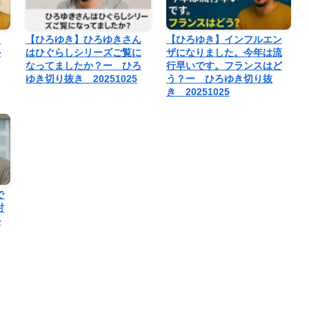
っ
【ひろゆき】ひろゆきさん
【ひろゆき】インフルエン
か
はひぐらしシリーズご覧に
ザになりました。今年は流
なってましたか？ー ひろ
行早いです。フランスはど
ゆき切り抜き 20251025
う？ー ひろゆき切り抜
き 20251025
で
討
か