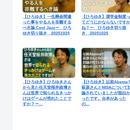
【ひろゆき】一生懸命間違
【ひろゆき】奨学金制度
った事をやる人を非難する
てどうにかならないです
べき論.Cool Jazzー ひろ
ね？ー ひろゆき切り抜
ゆき切り抜き 20251025
き 20251025
【ひろゆき】ひろゆきさん
【ひろゆき】以前Abema
から見た任天堂桜井政博さ
荻原さんとNISAについて
んは世界で知られるきっか
論されていましたが面白
けはゲームが売れたことで
ったです。台本があった
すか？ー…
の…